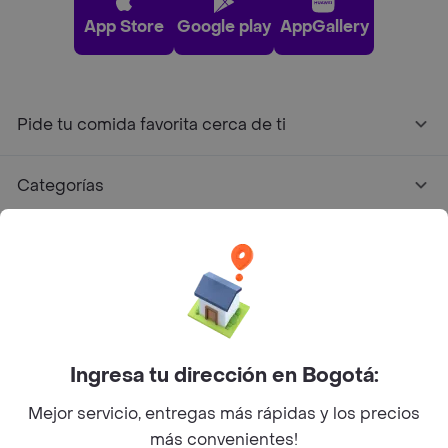
App Store
Google play
AppGallery
Pide tu comida favorita cerca de ti
Categorías
Únete a Rappi
Sobre Rappi
Facebook
Twitter
Instagram
Ingresa tu dirección en Bogotá:
Mejor servicio, entregas más rápidas y los precios
©
2026
Rappi Inc. All rights reserved.
más convenientes!