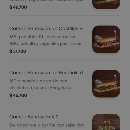
horneado acompañado de una
$ 46.700
porción de papas y bebida.
Combo Sandwich de Costillas St
Louis
165 g costillas St Louis con salsa
BBQ, cebolla y vegetales parrillados
en pan horneado acompañado de una
$ 51.700
porción de papas y bebida.
Combo Sandwich de Bondiola de
Cerdo
150 g bondiola de cerdo con
chimichurri, cebolla y vegetales
parrillados en pan horneado
$ 45.700
acompañado de una porción de
papas y bebida.
Combo Sandwich X 2
Sw de pollo a la parrilla con salsa bbq