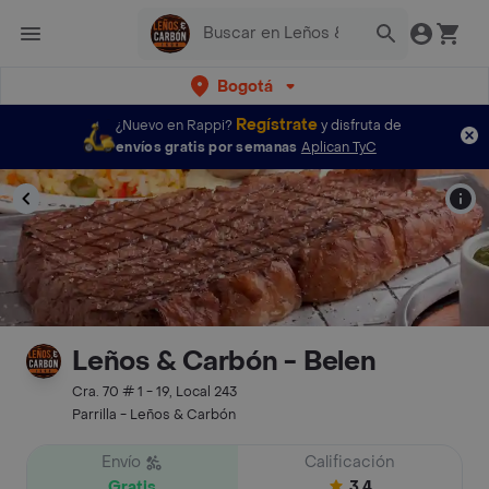
Bogotá
Regístrate
¿Nuevo en Rappi?
y disfruta de
envíos gratis por semanas
Aplican TyC
Leños & Carbón - Belen
Cra. 70 # 1 - 19, Local 243
Parrilla - Leños & Carbón
Envío
Calificación
Gratis
3.4