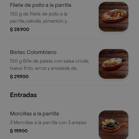
Filete de pollo a la parrilla
150 g de filete de pollo a la
parrilla,cebolla, pimentón y
champiñones parrillados. Incluye 2
$ 28.900
acompañamientos tradicionales
Bistec Colombiano
150 g Bife de paleta con salsa criolla,
huevo frito, arroz y ensalada de
cebolla y tomate
$ 29.900
Entradas
Morcillas a la parrilla
3 Morcillas a la parrilla con 3 arepas
$ 19.900