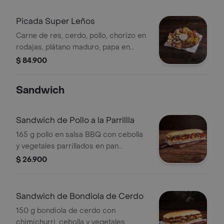
de maíz, tomate y salsa rosada.
Picada Super Leños
Carne de res, cerdo, pollo, chorizo en
rodajas, plátano maduro, papa en
cascos, anillos de cebolla, 2 arepas
$ 84.900
de maíz, tomate y salsa rosada.
Sandwich
Sandwich de Pollo a la Parrillla
165 g pollo en salsa BBQ con cebolla
y vegetales parrillados en pan
horneado.
$ 26.900
Sandwich de Bondiola de Cerdo
150 g bondiola de cerdo con
chimichurri, cebolla y vegetales