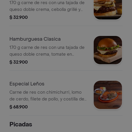
170 g carne de res con una tajada de
queso doble crema, cebolla grillé y
salsa BBQ en pan brioche.
$ 32.900
Hamburguesa Clasica
170 g carne de res con una tajada de
queso doble crema, tomate en
rodajas, cebolla en rodajas, lechuga y
$ 32.900
salsa BBQ en pan brioche.
Especial Leños
Carne de res con chimichurri, lomo
de cerdo, filete de pollo, y costilla de
cerdo ahumada. Incluye 2
$ 68.900
acompañamientos tradicionales.
Picadas