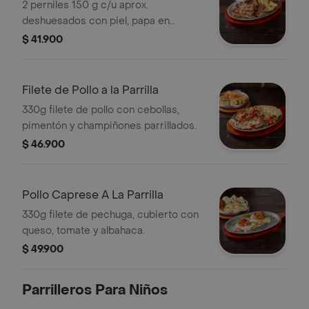
2 perniles 150 g c/u aprox.
deshuesados con piel, papa en
cascos y salsa alioli de ajo.
$ 41.900
Filete de Pollo a la Parrilla
330g filete de pollo con cebollas,
pimentón y champiñones parrillados.
$ 46.900
Pollo Caprese A La Parrilla
330g filete de pechuga, cubierto con
queso, tomate y albahaca.
$ 49.900
Parrilleros Para Niños