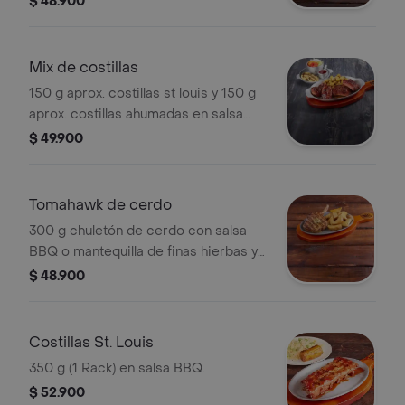
$ 48.900
Mix de costillas
150 g aprox. costillas st louis y 150 g
aprox. costillas ahumadas en salsa
BBQ, papas criollas y 2
$ 49.900
acompañamientos tradicionales.
Tomahawk de cerdo
300 g chuletón de cerdo con salsa
BBQ o mantequilla de finas hierbas y
papa en cascos.
$ 48.900
Costillas St. Louis
350 g (1 Rack) en salsa BBQ.
$ 52.900