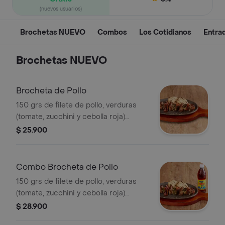
(nuevos usuarios)
Brochetas NUEVO
Combos
Los Cotidianos
Entra
Brochetas NUEVO
Brocheta de Pollo
150 grs de filete de pollo, verduras
(tomate, zucchini y cebolla roja)
acompañada de 2 und de arepa de
$ 25.900
maíz.
Combo Brocheta de Pollo
150 grs de filete de pollo, verduras
(tomate, zucchini y cebolla roja)
acompañada de 2 und de arepa de
$ 28.900
maíz y bebida.