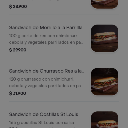
parrillados en pan horneado.
$ 28.900
Sandwich de Morrillo a la Parrillla
100 g corte de res con chimichurri,
cebolla y vegetales parrillados en pan
horneado.
$ 29.900
Sandwich de Churrasco Res a la
Parrillla
120 g churrasco con chimichurri,
cebolla y vegetales parrillados en pan
horneado.
$ 31.900
Sandwich de Costillas St Louis
165 g costillas St Louis con salsa