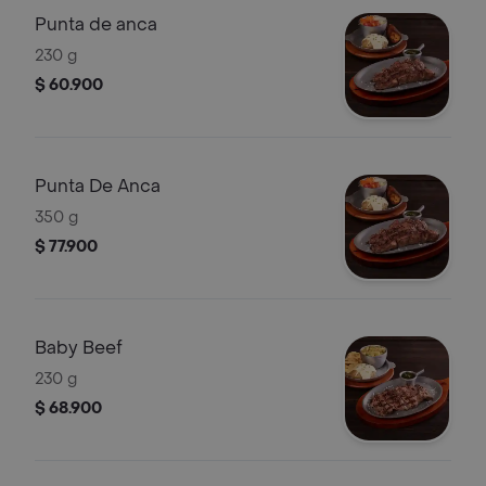
Punta de anca
230 g
$ 60.900
Punta De Anca
350 g
$ 77.900
Baby Beef
230 g
$ 68.900