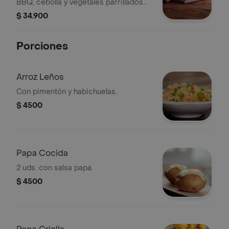
BBQ, cebolla y vegetales parrillados
en pan horneado.
$ 34.900
Porciones
Arroz Leños
Con pimentón y habichuelas.
$ 4500
Papa Cocida
2 uds. con salsa papa.
$ 4500