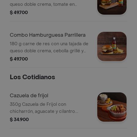
queso doble crema, tomate en
rodajas, cebolla en rodajas, lechuga y
$ 49.700
salsa BBQ en pan brioche
acompañado de una porción de
papas y bebida.
Combo Hamburguesa Parrillera
180 g carne de res con una tajada de
queso doble crema, cebolla grillé y
salsa BBQ en pan brioche
$ 49.700
acompañado de una porción de
papas y bebida.
Los Cotidianos
Cazuela de frijol
350g Cazuela de Frijol con
chicharrón, aguacate y cilantro.
Acompañada de 150 g de bife de
$ 34.900
paleta, plátano maduro y arroz blanco.