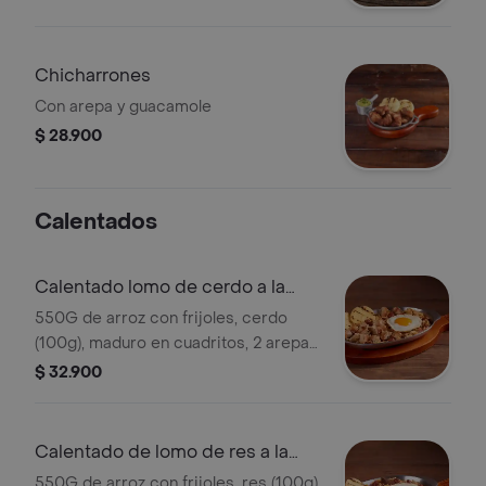
Chicharrones
Con arepa y guacamole
$ 28.900
Calentados
Calentado lomo de cerdo a la
parrilla
550G de arroz con frijoles, cerdo
(100g), maduro en cuadritos, 2 arepas
de maíz y 1 huevo frito
$ 32.900
Calentado de lomo de res a la
parrilla
550G de arroz con frijoles, res (100g),