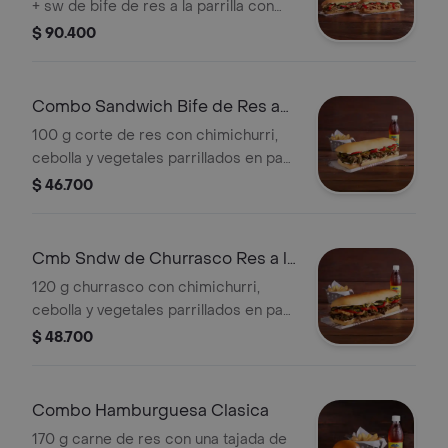
+ sw de bife de res a la parrilla con
chimichurri + 2 porciones de papa
$ 90.400
casco + 2 gaseosas.
Combo Sandwich Bife de Res a
la Parrilla
100 g corte de res con chimichurri,
cebolla y vegetales parrillados en pan
horneado acompañado de una
$ 46.700
porción de papas y bebida.
Cmb Sndw de Churrasco Res a la
Parrillla
120 g churrasco con chimichurri,
cebolla y vegetales parrillados en pan
horneado acompañado de una
$ 48.700
porción de papas y bebida.
Combo Hamburguesa Clasica
170 g carne de res con una tajada de