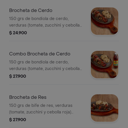
Brocheta de Cerdo
150 grs de bondiola de cerdo,
verduras (tomate, zucchini y cebolla
roja) acompañada de 2 und de arepa
$ 24.900
de maíz.
Combo Brocheta de Cerdo
150 grs de bondiola de cerdo,
verduras (tomate, zucchini y cebolla
roja) acompañada de 2 und de arepa
$ 27.900
de maíz y bebida.
Brocheta de Res
150 grs de bife de res, verduras
(tomate, zucchini y cebolla roja)
acompañada de 2 und de arepa de
$ 27.900
maíz.