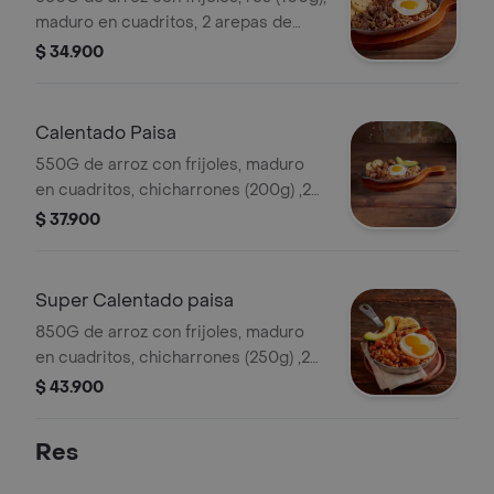
maduro en cuadritos, 2 arepas de
maíz y 1 huevo frito
$ 34.900
Calentado Paisa
550G de arroz con frijoles, maduro
en cuadritos, chicharrones (200g) ,2
arepas de maíz, 1 huevo frito y
$ 37.900
aguacate
Super Calentado paisa
850G de arroz con frijoles, maduro
en cuadritos, chicharrones (250g) ,2
arepas de maíz, 2 huevos fritos y
$ 43.900
aguacate
Res