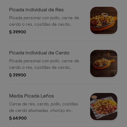
Picada Individual de Res
Picada personal con pollo, carne de
cerdo o res, costillas de cerdo,
plátano maduro, papa criolla y anillos
$ 39.900
de cebolla
Picada Individual de Cerdo
Picada personal con pollo, carne de
cerdo o res, costillas de cerdo,
plátano maduro, papa criolla y anillos
$ 39.900
de cebolla
Media Picada Leños
Carne de res, cerdo, pollo, costillas
de cerdo ahumadas, chorizo en
rodajas, monedas de plátano, papa en
$ 64.900
cascos, anillos de cebolla, 2 arepas