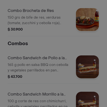
Combo Brocheta de Res
150 grs de bife de res, verduras
(tomate, zucchini y cebolla roja)
acompañada de 2 und de arepa de
$ 30.900
maíz y bebida.
Combos
Combo Sandwich de Pollo a la
Parrillla
165 g pollo en salsa BBQ con cebolla
y vegetales parrillados en pan
horneado acompañado de una
$ 43.700
porción de papas y bebida.
Combo Sandwich Morrillo a la
Parrillla
100 g corte de res con chimichurri,
cebolla y vegetales parrillados en pan