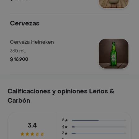
Cervezas
Cerveza Heineken
330 mL
$ 16.900
Calificaciones y opiniones Leños &
Carbón
5
3.4
4
3