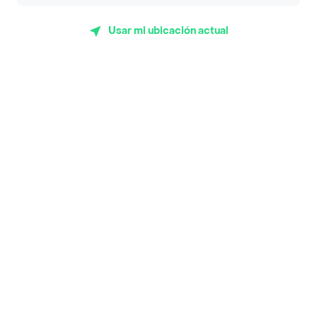
App Store
Google play
AppGallery
Usar mi ubicación actual
Pide tu comida favorita cerca de ti
Categorías
Únete a Rappi
Sobre Rappi
Facebook
Twitter
Instagram
©
2026
Rappi Inc. All rights reserved.