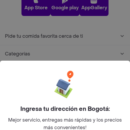
App Store
Google play
AppGallery
Pide tu comida favorita cerca de ti
Categorías
Únete a Rappi
Sobre Rappi
Facebook
Twitter
Instagram
Ingresa tu dirección en Bogotá:
Mejor servicio, entregas más rápidas y los precios
©
2026
Rappi Inc. All rights reserved.
más convenientes!