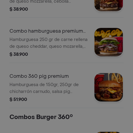
de queso mozzarella, cebolla
caramelizada, cebolla frita crispy,
$ 38.900
queso cheddar, tocineta, salsa bbq y
showy, tomate, lechuga, papas fritas y
bebida a elección.
Combo hamburguesa premium
sra. smith
Hamburguesa 250 gr de carne rellena
de queso cheddar, queso mozarella,
pepinillos, cebolla roja, tomate,
$ 38.900
lechuga, tocineta, salsa italiana de
tomates, papas y bebidas a elección.
Combo 360 pig premium
Hamburguesa de 150gr, 250gr de
chicharrón carnudo, salsa pig
(mayopaprika levemente picante)
$ 51.900
queso mozzarella, cebolla borracha,
acompañante y bebida.
Combos Burger 360°