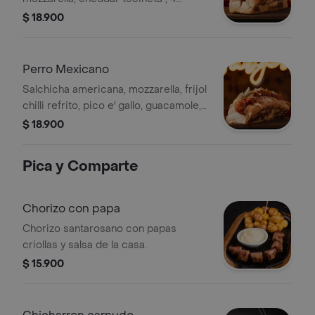
rodajas de piña a la parrilla, papa chip,
$ 18.900
salsa de piña y cebolla en pan blando.
Perro Mexicano
Salchicha americana, mozzarella, frijol
chilli refrito, pico e' gallo, guacamole,
jamón, papa chip, chipotle, salsa, pan.
$ 18.900
(El picante no se puede retirar).
Pica y Comparte
Chorizo con papa
Chorizo santarosano con papas
criollas y salsa de la casa.
$ 15.900