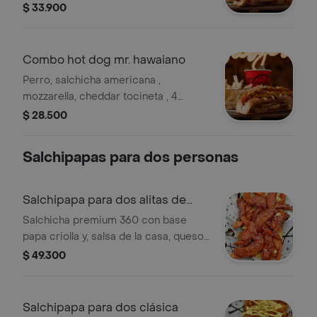
cebolla, papa chip, papas, bebida a
$ 33.900
elección.
Combo hot dog mr. hawaiano
Perro, salchicha americana ,
mozzarella, cheddar tocineta , 4
rodajas de piña a la parrilla, papa chip,
$ 28.500
salsa de piña y cebolla en pan blando.
Salchipapas para dos personas
Salchipapa para dos alitas de
pollo
Salchicha premium 360 con base
papa criolla y, salsa de la casa, queso
mozarella fundido y 8 piezas de alitas
$ 49.300
de pollo bañadas en la salsa de tu
preferencia. para 2 personas.
Salchipapa para dos clásica