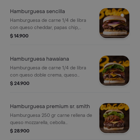
Hamburguesa sencilla
Hamburguesa de carne 1/4 de libra
con queso cheddar, papas chip,
vegetales y salsa. Incluye cebolla
$ 14.900
morada y pepinillos.
Hamburguesa hawaiana
Hamburguesa de carne 1/4 de libra
con queso doble crema, queso
cheddar, tocineta, piña en trozos,
$ 24.900
lechuga y papa chip.
Hamburguesa premium sr. smith
Hamburguesa 250 gr carne rellena de
queso mozzarella, cebolla
caramelizada, cebolla frita crispy,
$ 28.900
cheddar, tocineta, salsas, tomate y