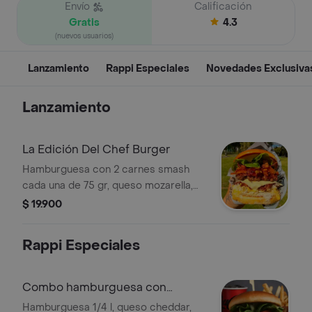
Envío
Calificación
Gratis
4.3
(nuevos usuarios)
Lanzamiento
Rappi Especiales
Novedades Exclusiva
Lanzamiento
La Edición Del Chef Burger
Hamburguesa con 2 carnes smash
cada una de 75 gr, queso mozarella,
30 gr de tomates confitados, cebolla
$ 19.900
crispy, queso parmesano, lechuga y
salsa inspiración.
Rappi Especiales
Combo hamburguesa con
tocineta
Hamburguesa 1/4 l, queso cheddar,