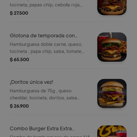
tocineta, papas chip, cebolla roja,
tomate, lechuga, salsa de la casa ,
$ 27.500
papas y coca cola mini.
Glotona de temporada con
papas + bebida
Hamburguesa doble carne, queso,
tocineta , papa chip, salsa, tomate,
lechuga y cebolla acompañada de
$ 65.500
papas con salsa cheddar y tocineta
más bebida a elección.
¡Doritos única vez!
Hamburguesa de 75g , queso
cheddar, tocineta, doritos, salsa
cheddar, cebolla, tomate, lechuga y
$ 26.900
papa chip.
Combo Burger Extra Extra
Tocineta