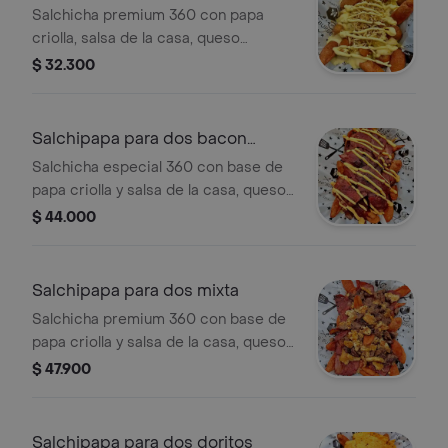
Salchicha premium 360 con papa
criolla, salsa de la casa, queso
mozzarella fundido y papa ripio. Ideal
$ 32.300
para compartir entre dos personas.
Salchipapa para dos bacon
cheese
Salchicha especial 360 con base de
papa criolla y salsa de la casa, queso
mozarella fundido, mucha tocineta
$ 44.000
crocante bañada en salsa de cheddar
fundido. para dos personas.
Salchipapa para dos mixta
Salchicha premium 360 con base de
papa criolla y salsa de la casa, queso
mozarella fundido, jamón, carne y
$ 47.900
pollo en trozos. para 2 personas.
Salchipapa para dos doritos