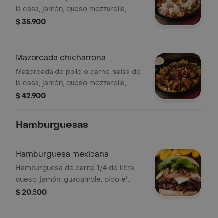
la casa, jamón, queso mozzarella,
tocineta, butifarra y papa chip.
$ 35.900
Mazorcada chicharrona
Mazorcada de pollo o carne, salsa de
la casa, jamón, queso mozzarella,
tocineta de miel, 250gr de
$ 42.900
chicharrón.
Hamburguesas
Hamburguesa mexicana
Hamburguesa de carne 1/4 de libra,
queso, jamón, guacamole, pico e'
gallo, frijol chilli refrito, salsa chipotle,
$ 20.500
papas chips