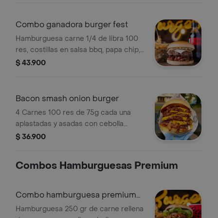
pan original Mr Gloton tipo Brioche.
Combo ganadora burger fest
Hamburguesa carne 1/4 de libra 100
res, costillas en salsa bbq, papa chip,
queso mozzarella, cebolla a la plancha,
$ 43.900
tocineta, salsa de la casa, pan original
mr gloton tipo brioche. con papas y
bebida
Bacon smash onion burger
4 Carnes 100 res de 75g cada una
aplastadas y asadas con cebolla
blanca, 2 quesos cheddar, tocineta
$ 36.900
crocante, salsa mayonesa casera y
papa chip.
Combos Hamburguesas Premium
Combo hamburguesa premium
sr. smith
Hamburguesa 250 gr de carne rellena