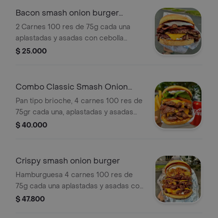
Bacon smash onion burger
sencilla
2 Carnes 100 res de 75g cada una
aplastadas y asadas con cebolla
blanca, 2 quesos cheddar, tocineta
$ 25.000
crocante, salsa mayonesa casera y
papa chip
Combo Classic Smash Onion
Burguer
Pan tipo brioche, 4 carnes 100 res de
75gr cada una, aplastadas y asadas
con cebolla blanca, 2 quesos cheddar,
$ 40.000
lechuga y tomate, salsa mayonesa y
papa chip más papas artesanales y
bebida a elección.
Crispy smash onion burger
Hamburguesa 4 carnes 100 res de
75g cada una aplastadas y asadas con
cebolla blanca, 2 quesos cheddar,
$ 47.800
cebolla crispy, salsa mayonesa casera