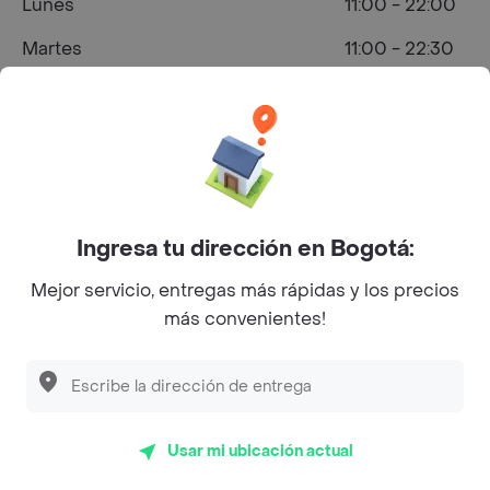
Lunes
11:00 - 22:00
Martes
11:00 - 22:30
Miércoles
11:00 - 22:30
Jueves
11:00 - 22:15
Viernes
11:00 - 23:00
Sábado
11:00 - 23:00
Ingresa tu dirección en Bogotá:
Domingo
11:00 - 22:15
Mejor servicio, entregas más rápidas y los precios
más convenientes!
¿Dónde comprar Hamburguesa en
Bogotá?
Usar mi ubicación actual
Cl. 7a Bis C #78h-23, Bogotá, Colombia