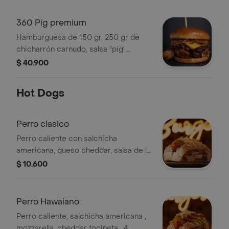
lechuga.
360 Pig premium
Hamburguesa de 150 gr, 250 gr de
chicharrón carnudo, salsa "pig"
(mayopaprika levemente picante)
$ 40.900
queso mozzarella, cebolla borracha y
limón.
Hot Dogs
Perro clasico
Perro caliente con salchicha
americana, queso cheddar, salsa de la
casa, salsa bbq, cebolla picada, papa
$ 10.600
chip en pan blando.
Perro Hawaiano
Perro caliente, salchicha americana ,
mozzarella, cheddar tocineta , 4