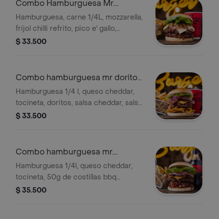
Combo Hamburguesa Mr.
Mexicana
Hamburguesa, carne 1/4L, mozzarella,
frijol chilli refrito, pico e' gallo,
guacamole, jamon ahumado, papa
$ 33.500
chip, salsa chipotle, lechuga fresca,
pan brioche.
Combo hamburguesa mr doritos
+ coca-cola
Hamburguesa 1/4 l, queso cheddar,
tocineta, doritos, salsa cheddar, salsa,
papa chip, papas y bebida a elección
$ 33.500
Combo hamburguesa mr.
costillas
Hamburguesa 1/4l, queso cheddar,
tocineta, 50g de costillas bbq
deshuesada, salsa, vegetales, papas y
$ 35.500
bebida a elección