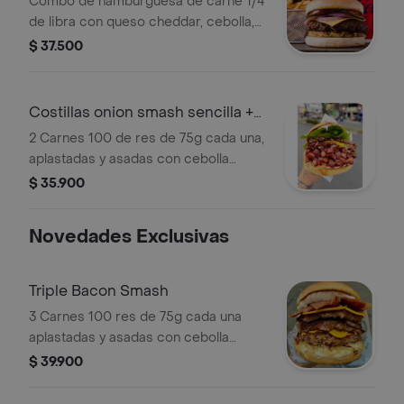
Combo de hamburguesa de carne 1/4
de libra con queso cheddar, cebolla,
pepinillos, papas chip y bebida a
$ 37.500
elección.
Costillas onion smash sencilla +
papas
2 Carnes 100 de res de 75g cada una,
aplastadas y asadas con cebolla
blanca, queso cheddar, costillas bbq y
$ 35.900
salsa mayonesa y papa chip más
papas.
Novedades Exclusivas
Triple Bacon Smash
3 Carnes 100 res de 75g cada una
aplastadas y asadas con cebolla
blanca, 2 quesos cheddar, tocineta
$ 39.900
crocante, salsa mayonesa casera y
papa chip.