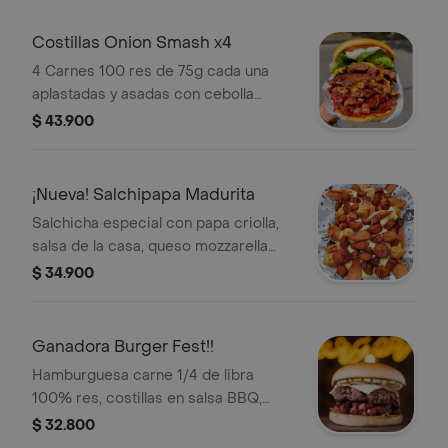
y papa chip.
Costillas Onion Smash x4
4 Carnes 100 res de 75g cada una
aplastadas y asadas con cebolla
blanca, 2 quesos cheddar, costillas
$ 43.900
bbq, salsa mayonesa casera y papa
chip.
¡Nueva! Salchipapa Madurita
Salchicha especial con papa criolla,
salsa de la casa, queso mozzarella
fundido y plátano maduro en cubos.
$ 34.900
Ideal para 2 personas.
Ganadora Burger Fest!!
Hamburguesa carne 1/4 de libra
100% res, costillas en salsa BBQ,
papa chip, queso mozzarella, cebolla a
$ 32.800
la plancha, tocineta, salsa de la casa,