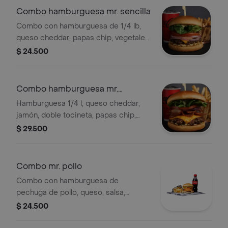
Combo hamburguesa mr. sencilla
Combo con hamburguesa de 1/4 lb,
queso cheddar, papas chip, vegetales,
salsa, papas fritas y bebida a
$ 24.500
elección.
Combo hamburguesa mr.
tocineta + bebida 400 ML
Hamburguesa 1/4 l, queso cheddar,
jamón, doble tocineta, papas chip,
vegetales, salsa, papas y bebida a
$ 29.500
elección.
Combo mr. pollo
Combo con hamburguesa de
pechuga de pollo, queso, salsa,
vegetales, papas fritas y bebida a
$ 24.500
elección.