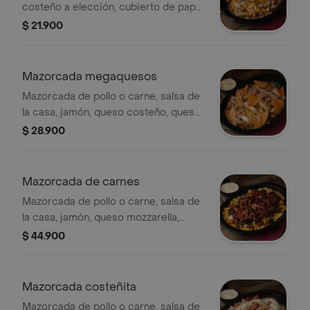
costeño a elección, cubierto de papa
ripio y salsa de la casa.
$ 21.900
Mazorcada megaquesos
Mazorcada de pollo o carne, salsa de
la casa, jamón, queso costeño, queso
mozzarella, queso cheddar, doritos,
$ 28.900
maíz y papa ripio.
Mazorcada de carnes
Mazorcada de pollo o carne, salsa de
la casa, jamón, queso mozzarella,
tocineta, costillas bbq, chorizo
$ 44.900
santarosano y papa ripio.
Mazorcada costeñita
Mazorcada de pollo o carne, salsa de