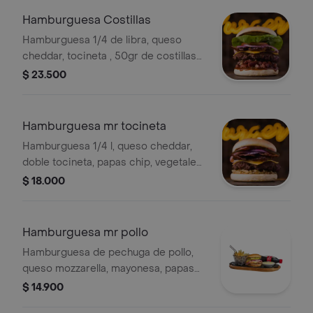
Hamburguesa Costillas
Hamburguesa 1/4 de libra, queso
cheddar, tocineta , 50gr de costillas
bbq deshuesada, salsa, vegetales,
$ 23.500
papa chip.
Hamburguesa mr tocineta
Hamburguesa 1/4 l, queso cheddar,
doble tocineta, papas chip, vegetales,
salsa.
$ 18.000
Hamburguesa mr pollo
Hamburguesa de pechuga de pollo,
queso mozzarella, mayonesa, papas
chip, lechuga y tomate en pan
$ 14.900
artesano.