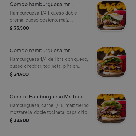
Combo hamburguesa mr.
campesina
Hamburguesa 1/4 l, queso doble
crema, queso costeño, maíz ,
vegetales, huevo frito, papa chip,
$ 33.500
papas y bebida a eleccion.
Combo hamburguesa mr.
hawaiana
Hamburguesa 1/4 de libra con queso,
queso cheddar, tocineta, piña en
trozos, salsa, tomate, lechuga, cebolla,
$ 34.900
papa chips, papas y bebida a
elección.
Combo Hamburguesa Mr. Toci-
maíz
Hamburguesa, carne 1/4L, maíz tierno,
mozzarella, doble tocineta, papa chip,
salsa de casa, tomate, cebolla y pan
$ 33.500
brioche.