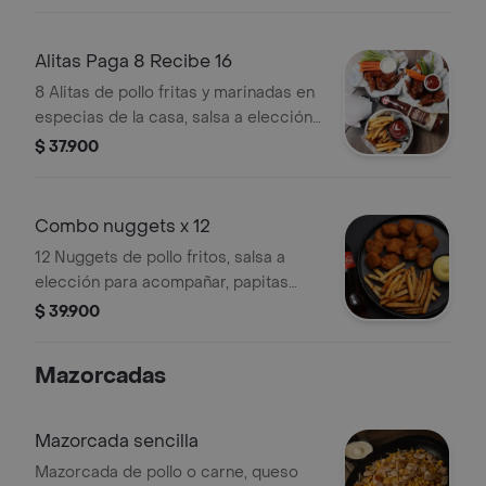
Alitas Paga 8 Recibe 16
8 Alitas de pollo fritas y marinadas en
especias de la casa, salsa a elección
y papas fritas artesanales.
$ 37.900
Combo nuggets x 12
12 Nuggets de pollo fritos, salsa a
elección para acompañar, papitas
artesanales y bebida .
$ 39.900
Mazorcadas
Mazorcada sencilla
Mazorcada de pollo o carne, queso