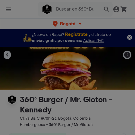
Bogotá
Regístrate
¿Nuevo en Rappi?
y disfruta de
envíos gratis por semanas
Aplican TyC
360º Burger / Mr. Gloton -
Kennedy
Cl. 7a Bis C #78h-23, Bogotá, Colombia
Hamburguesa - 360º Burger / Mr. Gloton