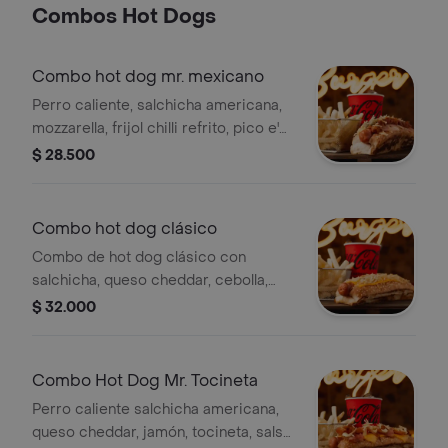
Combos Hot Dogs
Combo hot dog mr. mexicano
Perro caliente, salchicha americana,
mozzarella, frijol chilli refrito, pico e'
gallo, guacamole, jamón, papa chip,
$ 28.500
salsa chipotle, salsa, pan.
Combo hot dog clásico
Combo de hot dog clásico con
salchicha, queso cheddar, cebolla,
papa chip, papas fritas y bebida a
$ 32.000
elección.
Combo Hot Dog Mr. Tocineta
Perro caliente salchicha americana,
queso cheddar, jamón, tocineta, salsa,