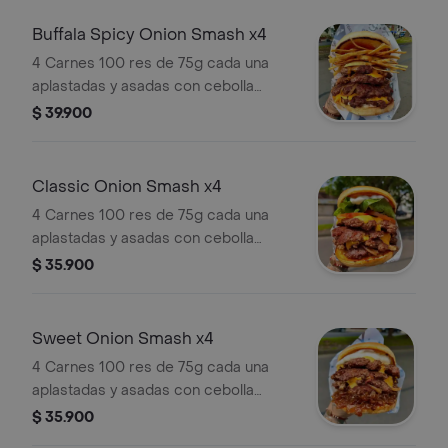
y papa chip.
Buffala Spicy Onion Smash x4
4 Carnes 100 res de 75g cada una
aplastadas y asadas con cebolla
blanca, 2 quesos cheddar, totopos de
$ 39.900
maíz, mayonesa casera, salsa buffalo
(levemente picante) y papa chip.
Classic Onion Smash x4
4 Carnes 100 res de 75g cada una
aplastadas y asadas con cebolla
blanca, 2 quesos cheddar, lechuga,
$ 35.900
tomate, salsa mayonesa casera y
papa chip.
Sweet Onion Smash x4
4 Carnes 100 res de 75g cada una
aplastadas y asadas con cebolla
blanca, 2 quesos cheddar, cebolla
$ 35.900
caramelizada, salsa mayonesa casera