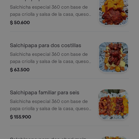
Salchicha especial 360 con base de
papa criolla y salsa de la casa, queso
mozarella fundido, doritos mega
$ 50.600
queso y mucha tocineta crocante
para 2 personas.
Salchipapa para dos costillas
Salchicha especial 360 con base de
papa criolla y salsa de la casa, queso
mozarella fundido, 500g de costillas
$ 63.500
bañadas en salsa bbq sweet. para 2
personas.
Salchipapa familiar para seis
Salchicha especial 360 con base de
papa criolla y salsa de la casa, queso
mozarella fundido, 500g de costillas
$ 155.900
bañadas en salsa bbq sweet, chorizo,
doritos mega queso, maíz tierno,
maduro y 8 piezas de alitas bañadas