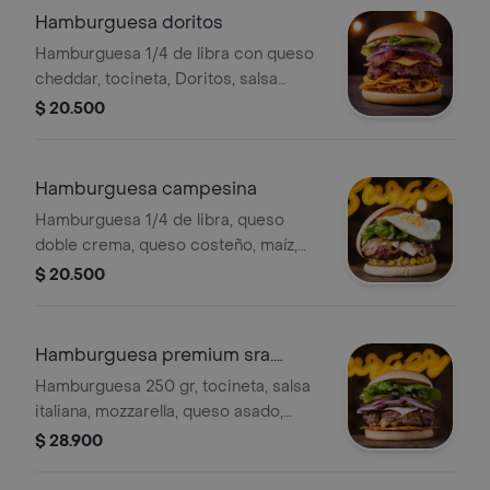
Hamburguesa doritos
Hamburguesa 1/4 de libra con queso
cheddar, tocineta, Doritos, salsa
cheddar, lechuga, cebolla morada y
$ 20.500
papa chip.
Hamburguesa campesina
Hamburguesa 1/4 de libra, queso
doble crema, queso costeño, maíz,
cebolla parrillada, huevo frito,
$ 20.500
vegetales, papa chip.
Hamburguesa premium sra.
smith
Hamburguesa 250 gr, tocineta, salsa
italiana, mozzarella, queso asado,
doble tocineta, cebolla morada,
$ 28.900
pepinillos, lechuga.