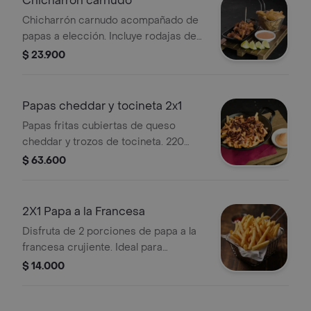
Chicharron carnudo
Chicharrón carnudo acompañado de
papas a elección. Incluye rodajas de
limón y salsa para acompañar.
$ 23.900
Papas cheddar y tocineta 2x1
Papas fritas cubiertas de queso
cheddar y trozos de tocineta. 220
gramos .
$ 63.600
2X1 Papa a la Francesa
Disfruta de 2 porciones de papa a la
francesa crujiente. Ideal para
compartir.
$ 14.000