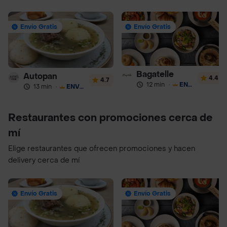
Envío Gratis
Envío Gratis
Bagatelle
Autopan
4.4
4.7
12 min
·
ENVÍO GRATIS
13 min
·
ENVÍO GRATIS
Restaurantes con promociones cerca de
mí
Elige restaurantes que ofrecen promociones y hacen
delivery cerca de mí
Envío Gratis
Envío Gratis