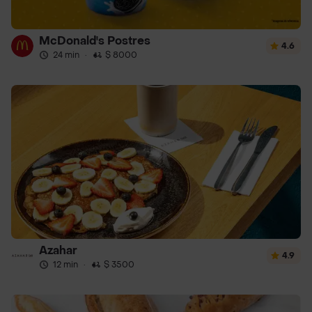
McDonald's Postres
4.6
24 min
·
$ 8000
Azahar
4.9
12 min
·
$ 3500