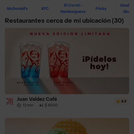
El Corral -
Sandwi
McDonald's
KFC
Frisby
Hamburguesa
Qban
Restaurantes cerca de mi ubicación
(30)
Juan Valdez Café
4.9
12 min
·
$ 4500