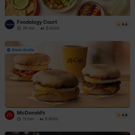
Foodology Court
4.6
29 min
·
$ 6500
Envío Gratis
McDonald's
4.8
12 min
·
$ 3500