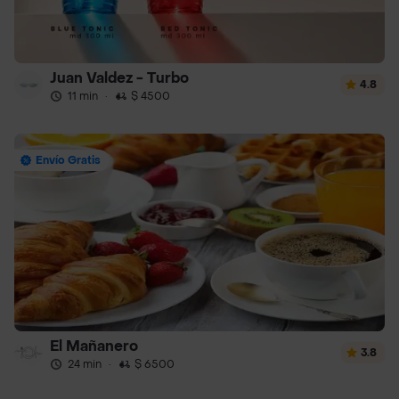
Juan Valdez - Turbo
4.8
11 min
·
$ 4500
Envío Gratis
El Mañanero
3.8
24 min
·
$ 6500