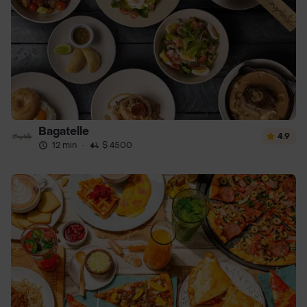
Bagatelle
4.9
12 min
·
$ 4500