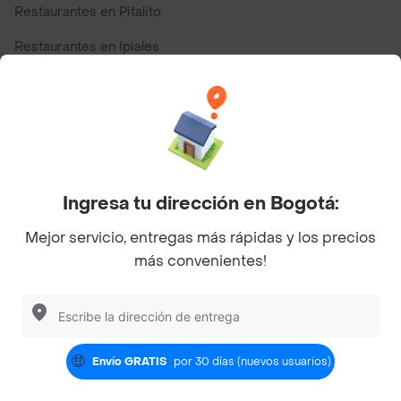
Restaurantes en Pitalito
Restaurantes en Ipiales
Restaurantes en San Andres
Restaurantes cerca de mi para pedir Comida a Domicilio -
Top Marcas y Cadenas de Restaurantes
Ingresa tu dirección en Bogotá:
Encuéntranos en estos países
Mejor servicio, entregas más rápidas y los precios
más convenientes!
App Store
Google play
AppGallery
Usar mi ubicación actual