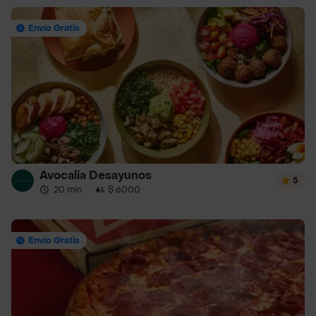
Envío Gratis
Avocalia Desayunos
5
20 min
·
$ 6000
Envío Gratis