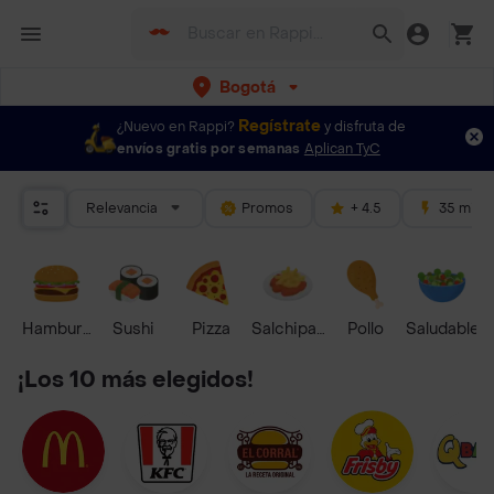
Bogotá
Regístrate
¿Nuevo en Rappi?
y disfruta de
envíos gratis por semanas
Aplican TyC
Relevancia
Promos
+ 4.5
35 mins
Hamburguesa
Sushi
Pizza
Salchipapas
Pollo
Saludable
¡Los 10 más elegidos!