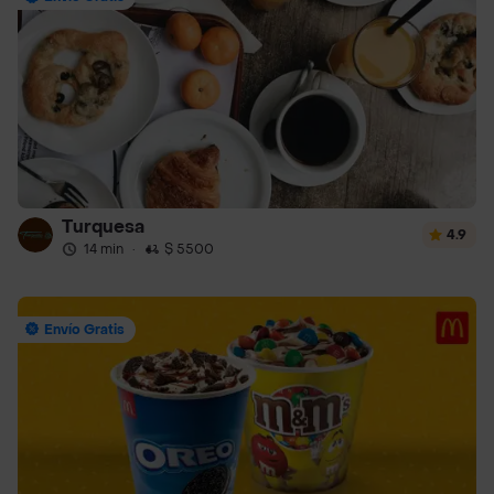
Turquesa
4.9
14 min
·
$ 5500
Envío Gratis