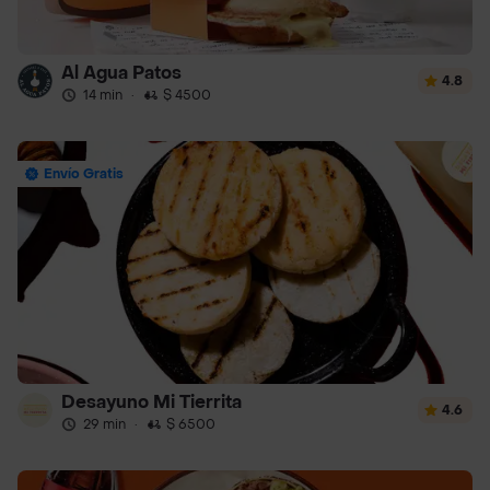
Al Agua Patos
4.8
14 min
·
$ 4500
Envío Gratis
Desayuno Mi Tierrita
4.6
29 min
·
$ 6500