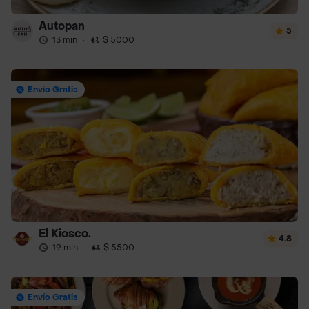
Autopan
5
13 min
·
$ 5000
Envío Gratis
El Kiosco.
4.8
19 min
·
$ 5500
Envío Gratis