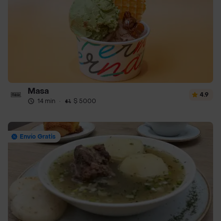
Masa
4.9
14 min
·
$ 5000
Envío Gratis