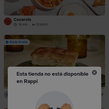
Cacerola
15 min
·
$ 5000
Envío Gratis
Esta tienda no está disponible
en Rappi
Pret Sandwich Bistro
4.7
29 min
·
$ 6500