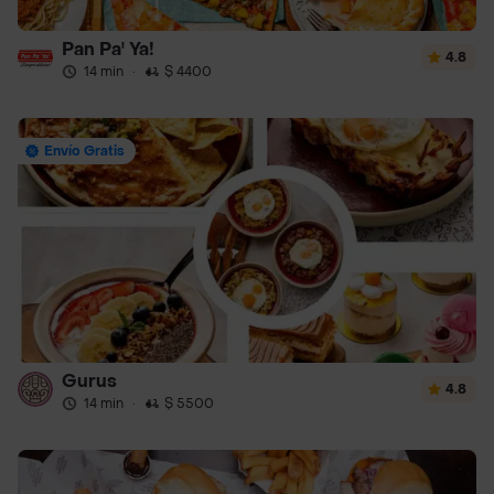
Pan Pa' Ya!
4.8
14 min
·
$ 4400
Envío Gratis
Gurus
4.8
14 min
·
$ 5500