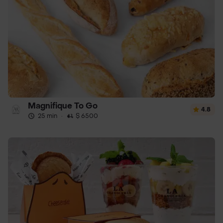
Magnifique To Go
4.8
25 min
·
$ 6500