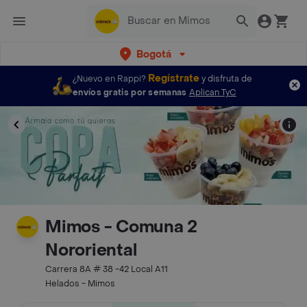
Bogotá
Regístrate
¿Nuevo en Rappi?
y disfruta de
envíos gratis por semanas
Aplican TyC
Mimos - Comuna 2
Nororiental
Carrera 8A # 38 -42 Local A11
Helados - Mimos