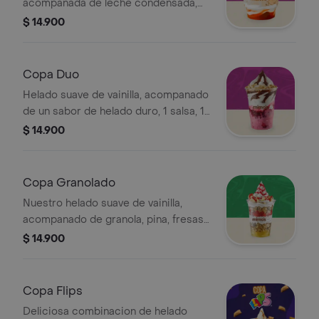
acompanada de leche condensada,
galleta Macarena y fresas en almibar
$ 14.900
Copa Duo
Helado suave de vainilla, acompanado
de un sabor de helado duro, 1 salsa, 1
fruta y 1 topping seco a tu eleccion
$ 14.900
Copa Granolado
Nuestro helado suave de vainilla,
acompanado de granola, pina, fresas
y banano; con un toque de salsa de
$ 14.900
frutos rojos
Copa Flips
Deliciosa combinacion de helado