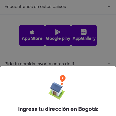
Encuéntranos en estos países
App Store
Google play
AppGallery
Pide tu comida favorita cerca de ti
Categorías
Únete a Rappi
Ingresa tu dirección en Bogotá:
Sobre Rappi