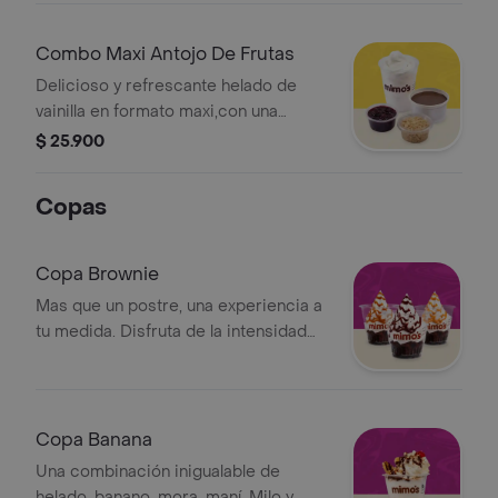
Combo Maxi Antojo De Frutas
Delicioso y refrescante helado de
vainilla en formato maxi,con una
exquisita capa de fruta.
$ 25.900
Copas
Copa Brownie
Mas que un postre, una experiencia a
tu medida. Disfruta de la intensidad
de nuestro brownie seleccionando la
salsa que dará el acabado perfecto a
tu antojo
Copa Banana
Una combinación inigualable de
helado, banano, mora, maní, Milo y