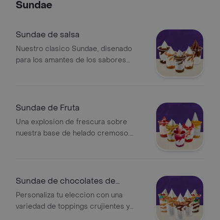
Sundae
Sundae de salsa
Nuestro clasico Sundae, disenado
para los amantes de los sabores
intensos. Elige la salsa de tu
preferencia y disfruta de la
combinación ideal en cada cucharada
Sundae de Fruta
Una explosion de frescura sobre
nuestra base de helado cremoso.
Selecciona tu fruta favorita y disfruta
de una combinación ligera, natural y
llena de sabor
Sundae de chocolates de
colores o Goloch
Personaliza tu eleccion con una
variedad de toppings crujientes y
salsas irresistibles. Hazlo unico o