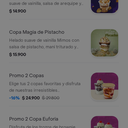
suave de vainilla, salsa de arequipe y
Flips rellenos de dulde de leche
$ 14.900
Copa Magia de Pistacho
Helado suave de vainilla Mimos con
salsa de pistacho, maní triturado y
crema chantilly. (Puede contener
$ 15.900
trazas de nueces, huevo, soya, gluten
y lácteos).
Promo 2 Copas
Elige tus 2 copas favoritas y disfruta
de nuestras irresistibles
combinaciones
-16%
$ 24.900
$ 29.800
Promo 2 Copa Euforia
Disfruta de los trozos de brownie