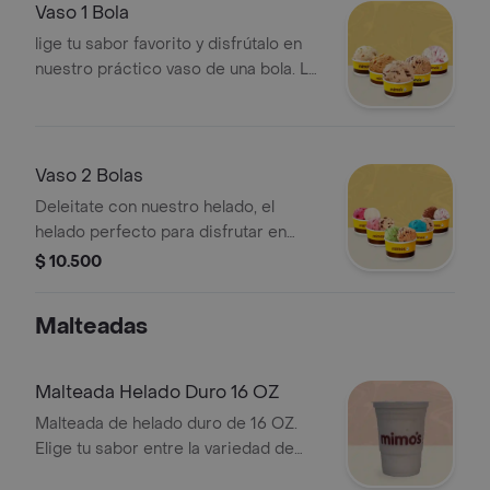
Vaso 1 Bola
lige tu sabor favorito y disfrútalo en
nuestro práctico vaso de una bola. La
medida perfecta para un antojo
rápido y lleno de sabor
Vaso 2 Bolas
Deleitate con nuestro helado, el
helado perfecto para disfrutar en
cualquier momento
$ 10.500
Malteadas
Malteada Helado Duro 16 OZ
Malteada de helado duro de 16 OZ.
Elige tu sabor entre la variedad de
helados.