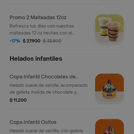
Promo 2 Malteadas 12oz
Refresca tus dias con nuestras
malteadas 12 oz hechas con el
tradicional helado de vainilla
-17%
$ 27.900
$ 33.800
Helados infantiles
Copa Infantil Chocolates de
Colores
Helado suave de vainilla, acompanado
de galleta molida de chocolate y
cobertura de chocolate, con un toque
$ 11.200
especial de grageas y Chocolates de
Colores
Copa Infantil Ositos
Helado suave de vainilla, con galleta