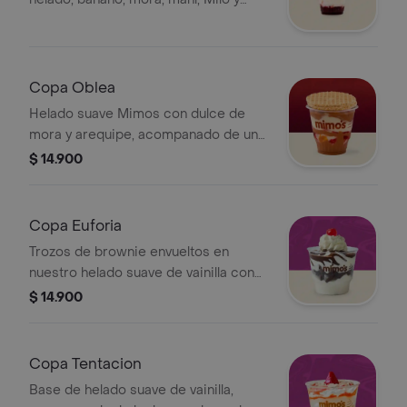
chantilly. Hazla tuya eligiendo la
cobertura de chocolate que mejor
acompane tu antojo
Copa Oblea
Helado suave Mimos con dulce de
mora y arequipe, acompanado de una
oblea ubicada en la parte superior de
$ 14.900
la copa para conservar su crocancia.
Copa Euforia
Trozos de brownie envueltos en
nuestro helado suave de vainilla con
un toque de salsa de chocolate
$ 14.900
caliente, acompanado de chantilly y
una cereza
Copa Tentacion
Base de helado suave de vainilla,