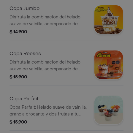
Copa Jumbo
Disfruta la combinacion del helado
suave de vainilla, acompanado de
trozos de chocolatina Jumbo, salsa de
$ 14.900
arequipe y mani (Nuestros productos
contienen o pueden contener trazas
de
Copa Reeses
Disfruta la combinacion del helado
suave de vainilla, acompanado de
helado de vainilla con trozos de
$ 15.900
Reese's, crema de maní y maní
chocolate Mimo's
Copa Parfait
Copa Parfait: Helado suave de vainilla,
granola crocante y dos frutas a tu
elección.
$ 15.900