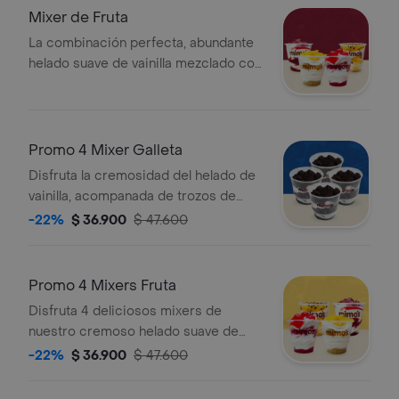
Mixer de Fruta
La combinación perfecta, abundante
helado suave de vainilla mezclado con
los mejores trozos de tu fruta favorita
Promo 4 Mixer Galleta
Disfruta la cremosidad del helado de
vainilla, acompanada de trozos de
galleta de chocolate que le dan el
-22%
$ 36.900
$ 47.600
toque crujiente ideal
Promo 4 Mixers Fruta
Disfruta 4 deliciosos mixers de
nuestro cremoso helado suave de
vainilla. Elige el acompanamiento de
-22%
$ 36.900
$ 47.600
fruta que mas te guste para cada uno