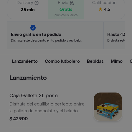
Delivery
Envío
Calificación
Gratis
4.5
35 min
(nuevos usuarios)
Envío gratis en tu pedido
Hasta 43% 
Disfruta este descuento en tu pedido y recíbelo
Disfruta este de
en minutos.
en minutos.
Lanzamiento
Combo futbolero
Bebidas
Mimo
Lanzamiento
Caja Galleta XL por 6
Disfruta del equilibrio perfecto entre
la galleta de chocolate y el helado
suave de vainilla, son 6 razones para
$ 42.900
antojarte