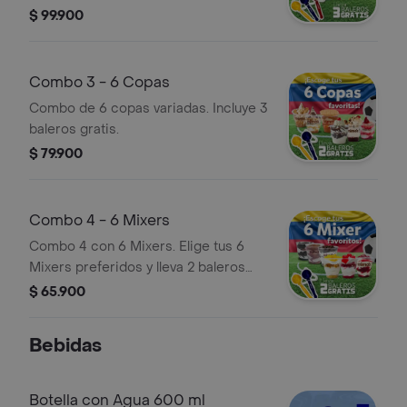
$ 99.900
Combo 3 - 6 Copas
Combo de 6 copas variadas. Incluye 3
baleros gratis.
$ 79.900
Combo 4 - 6 Mixers
Combo 4 con 6 Mixers. Elige tus 6
Mixers preferidos y lleva 2 baleros
GRATIS.
$ 65.900
Bebidas
Botella con Agua 600 ml