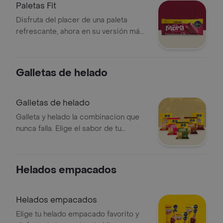
Paletas Fit
Disfruta del placer de una paleta
refrescante, ahora en su versión más
ligera. Elige entre el toque de mora o
mandarina y refréscate sin culpas
Galletas de helado
Galletas de helado
Galleta y helado la combinacion que
nunca falla. Elige el sabor de tu
preferencia y disfruta de un postre
practico, crujiente y delicioso
Helados empacados
Helados empacados
Elige tu helado empacado favorito y