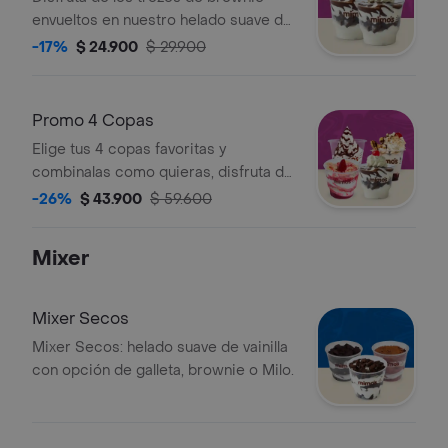
envueltos en nuestro helado suave de
vainilla, con un toque de salsa de
-17%
$ 24.900
$ 29.900
chocolate caliente, acompanado de
chantilli y una cereza
Promo 4 Copas
Elige tus 4 copas favoritas y
combinalas como quieras, disfruta de
nuestras deliciosas combinaciones
-26%
$ 43.900
$ 59.600
Mixer
Mixer Secos
Mixer Secos: helado suave de vainilla
con opción de galleta, brownie o Milo.