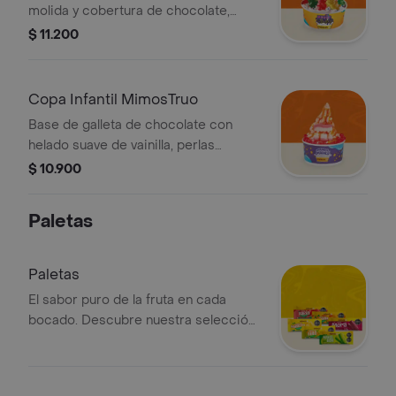
molida y cobertura de chocolate,
acompanado de grageas y gomas de
$ 11.200
ositos
Copa Infantil MimosTruo
Base de galleta de chocolate con
helado suave de vainilla, perlas
explosivas, salsa de naranja, gomas
$ 10.900
de colmillo y un toque de saborizante
de naranja.
Paletas
Paletas
El sabor puro de la fruta en cada
bocado. Descubre nuestra selección
de paletas artesanales y refrescantes,
preparadas con la esencia natural de
tus frutas favoritas