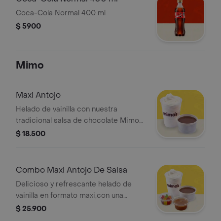
Coca-Cola Normal 400 ml
$ 5900
Mimo
Maxi Antojo
Helado de vainilla con nuestra
tradicional salsa de chocolate Mimos,
ideal para los amantes del buen
$ 18.500
chocolate
Combo Maxi Antojo De Salsa
Delicioso y refrescante helado de
vainilla en formato maxi,con una
exquisita capa de salsa.
$ 25.900