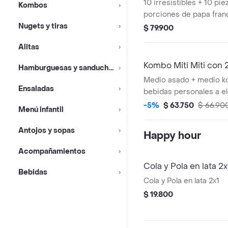
10 irresistibles + 10 pie
Kombos
porciones de papa fran
Nugets y tiras
ensalada kokoriko y sa
$ 79.900
de una gaseosa coca col
Alitas
Kombo Miti Miti con
Hamburguesas y sanduches
Medio asado + medio k
Ensaladas
bebidas personales a el
gaseosa de 400 ml - ag
-5%
$ 63.750
$ 66.90
Menú infantil
agua mineral, fuze tea
Antojos y sopas
Happy hour
Acompañamientos
Cola y Pola en lata 2x
Bebidas
Cola y Pola en lata 2x1
$ 19.800