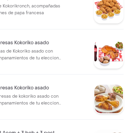
e Kokorikronch, acompañadas
nes de papa francesa
resas Kokoriko asado
sas de Kokoriko asado con
mpanamientos de tu eleccion,
 Cola 400 ml y 1 und de aji
resas Kokoriko asado
presas de kokoriko asado con
mpanamientos de tu eleccion,
 Cola 400 ml y 1 und de aji
2 Acom + 3 beb + 3 post