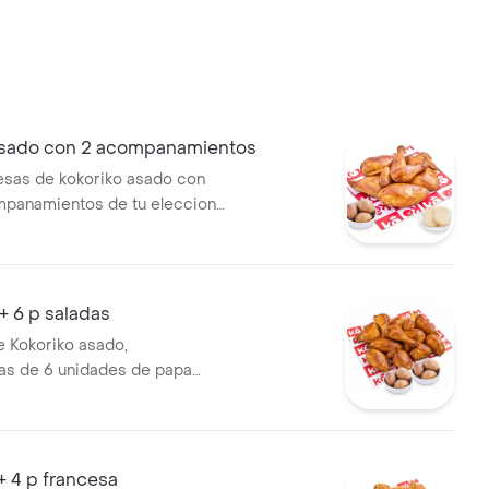
Asado con 2 acompanamientos
esas de kokoriko asado con
mpanamientos de tu eleccion
ji
+ 6 p saladas
e Kokoriko asado,
s de 6 unidades de papa
+ 4 p francesa