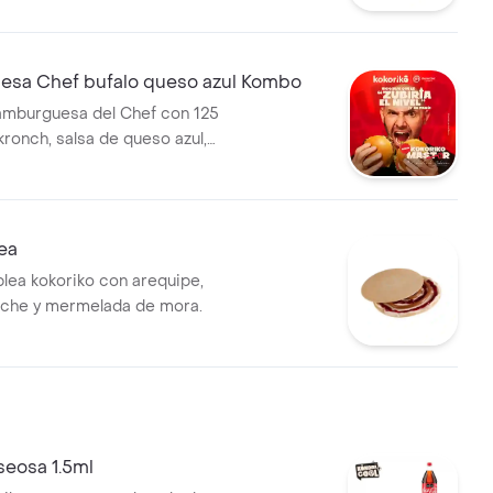
iko y una segunda opcion de
leccion
sa Chef bufalo queso azul Kombo
amburguesa del Chef con 125
 kronch, salsa de queso azul,
rescos, acompañada de 1 porc
a francesa y bebida
ea
blea kokoriko con arequipe,
eche y mermelada de mora.
seosa 1.5ml