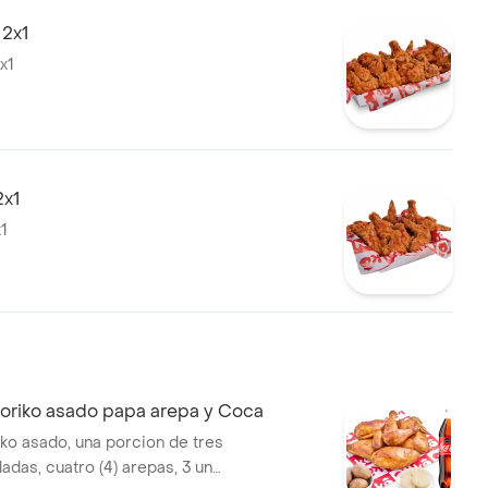
 2x1
2x1
2x1
x1
oriko asado papa arepa y Coca
iko asado, una porcion de tres
ladas, cuatro (4) arepas, 3 und