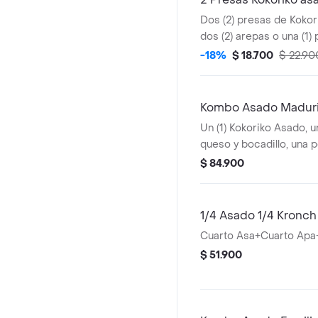
Dos (2) presas de Koko
dos (2) arepas o una (1) 
und de aji
-18%
$ 18.700
$ 22.90
Kombo Asado Madurit
Un (1) Kokoriko Asado, u
queso y bocadillo, una p
papas saladas, una (1) Co
$ 84.900
1/4 Asado 1/4 Kronc
Cuarto Asa+Cuarto Apa
$ 51.900