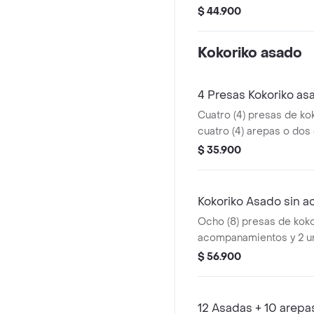
$ 44.900
Kokoriko asado
4 Presas Kokoriko as
Cuatro (4) presas de ko
cuatro (4) arepas o dos 
y 1 und de aji
$ 35.900
Kokoriko Asado sin 
Ocho (8) presas de koko
acompanamientos y 2 un
$ 56.900
12 Asadas + 10 arepa