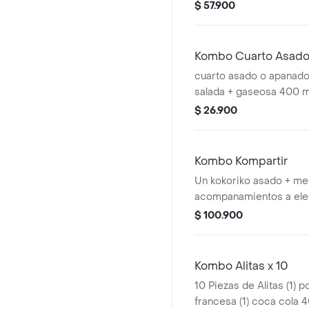
dos (2) Coca cola 400m
$ 57.900
Kombo Cuarto Asado
cuarto asado o apanado
salada + gaseosa 400 m
$ 26.900
Kombo Kompartir
Un kokoriko asado + me
acompanamientos a elec
pola 1.5 Ltros
$ 100.900
Kombo Alitas x 10
10 Piezas de Alitas (1) 
francesa (1) coca cola 