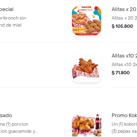
pecial
Alitas x 20
rikronch sin
Alitas x 20 
nd de miel
$ 105.800
Alitas x10 
Alitas x10 2
$ 71.800
Asado
Promo Kok
a (1) porcion
Un (1) kokor
rcion guacamole y
(3) papas sa