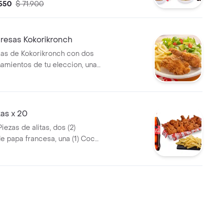
(1) Coca cola 1,5lt
.550
$ 71.900
resas Kokorikronch
sas de Kokorikronch con dos
amientos de tu eleccion, una
a 400 ml y 1 und de miel
as x 20
Piezas de alitas, dos (2)
e papa francesa, una (1) Coca
 opción salsa alitas y 2 und de
mate