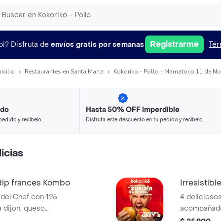
Registrarme
pi?
Disfruta de
envíos gratis por semanas
Tér
icilio
Restaurantes en Santa Marta
Kokoriko - Pollo - Mamatoco 11 de No
ido
Hasta 50% OFF imperdible
pedido y recíbelo
Disfruta este descuento en tu pedido y recíbelo
en minutos.
icias
ip frances Kombo
Irresistible
del Chef con 125
4 deliciosos
a dijon, queso
acompañados
frescos,
papa de la 