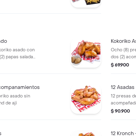
ado
Kokoriko 
koriko asado con
Ocho (8) pr
(2) papas saladas
dos (2) aco
y 2 und de a
$ 69.900
acompanamientos
12 Asadas 
riko asado sin
12 presas d
d de aji
acompañada
salada
$ 90.900
s
12 Kronch 