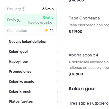
$ 40.900
acompañada de 1 porc d
Delivery
35 min
francesa y bebida
Gratis
Papa Chorreada
Envío
(nuevos usuarios)
Papa chorreada con ho
Calificación
4.1
$ 11.900
Nuevas kokoridelicias
Kokori gool
Aborrajados x 4
Happy hour
4 deliciosas unidades 
rellenos de queso y boc
Promociones
$ 18.900
Kokoriko asado
Kokori gool
Kokorikronch
Platos fuertes
Irresistible Futbolero