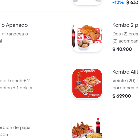
l
de aji y una 
-12%
$ 63
 o Apanado
Kombo 2 p
 + francesa o
Dos (2) pre
l
(2) acompan
(1) Coca Col
$ 40.900
Kombo Alit
dio kronch + 2
Veinte (20) 
ción + 1 cola y
porciones d
cola 1.5 lt,1
$ 69.900
salsa de to
porcion de papa
400ml