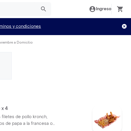
Ingreso
minos y condiciones
viembre a Domicilio
 x 4
 filetes de pollo kronch,
 de papa a la francesa o
casa, mas ensalada kokoriko,