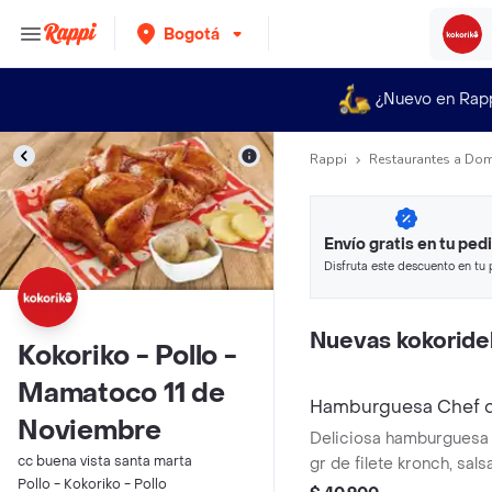
Bogotá
¿Nuevo en Rap
Rappi
Restaurantes a Dom
Envío gratis en tu ped
Disfruta este descuento en tu 
en minutos.
Nuevas kokoridel
Kokoriko - Pollo -
Mamatoco 11 de
Hamburguesa Chef d
Noviembre
Deliciosa hamburguesa 
cc buena vista santa marta
gr de filete kronch, sals
Pollo - Kokoriko - Pollo
doble crema, vegetales 