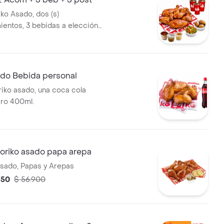
iko Asado, dos (s)
ntos, 3 bebidas a elección y
do Bebida personal
iko asado, una coca cola
ero 400ml.
oriko asado papa arepa
Asado, Papas y Arepas
150
$ 56.900