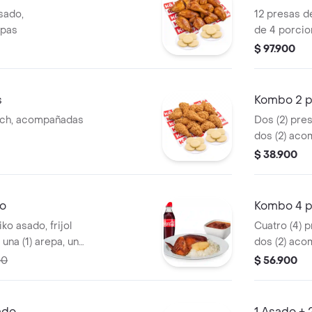
sado,
12 presas d
epas
de 4 porcio
$ 97.900
s
Kombo 2 p
nch, acompañadas
Dos (2) pre
dos (2) aco
una (1) Coca
$ 38.900
do
Kombo 4 p
ko asado, frijol
Cuatro (4) 
 una (1) arepa, una
dos (2) aco
 und de aji
una (1) Coca
00
$ 56.900
ado
1 Asado + 