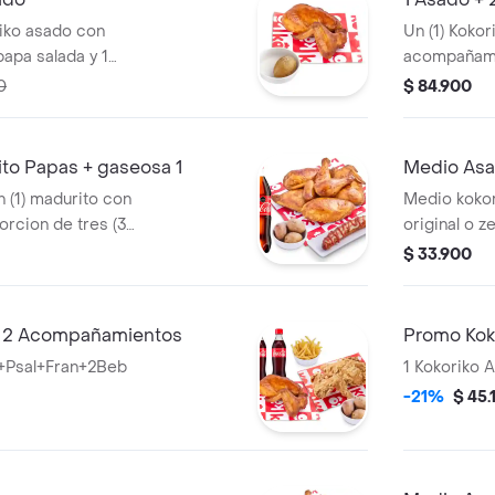
riko asado con
Un (1) Kokor
papa salada y 1
acompañamie
3 postres
0
$ 84.900
o Papas + gaseosa 1
Medio Asa
n (1) madurito con
Medio kokor
orcion de tres (3)
original o z
ca-Cola 1,5lt y aji
$ 33.900
h 2 Acompañamientos
Promo Kok
+Psal+Fran+2Beb
1 Kokoriko 
-21%
$ 45.