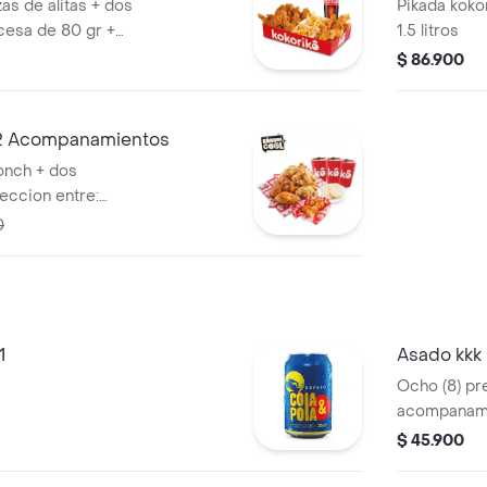
zas de alitas + dos
Pikada koko
cesa de 80 gr +
1.5 litros
lsas acompañado
$ 86.900
a de 1,5 litros
 2 Acompanamientos
onch + dos
eccion entre:
ua saborizada,
0
1
Asado kkk 
Ocho (8) pr
acompanamie
$ 45.900