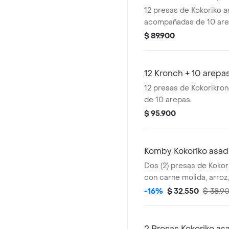
12 presas de Kokoriko a
acompañadas de 10 ar
$ 89.900
12 Kronch + 10 arepa
12 presas de Kokorikro
de 10 arepas
$ 95.900
Komby Kokoriko asa
Dos (2) presas de Kokori
con carne molida, arroz,
(1) Coca Cola 400 ml y 1
-16%
$ 32.550
$ 38.9
2 Presas Kokoriko as