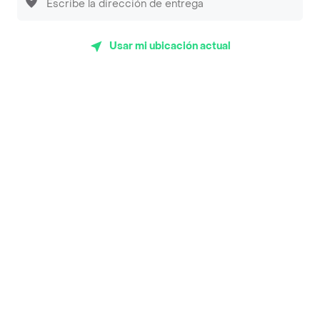
App Store
Google play
AppGallery
Usar mi ubicación actual
Pide tu comida favorita cerca de ti
Categorías
Únete a Rappi
Sobre Rappi
Facebook
Twitter
Instagram
©
2026
Rappi Inc. All rights reserved.