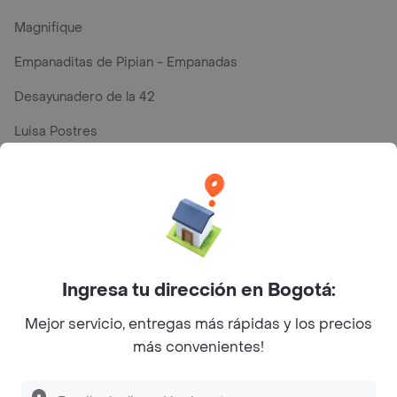
Magnifique
Empanaditas de Pipian - Empanadas
Desayunadero de la 42
Luisa Postres
Sopitas y Frijoladas
Subway
Top Marcas y Cadenas de Restaurantes
Ingresa tu dirección en Bogotá:
Mejor servicio, entregas más rápidas y los precios
Encuéntranos en estos países
más convenientes!