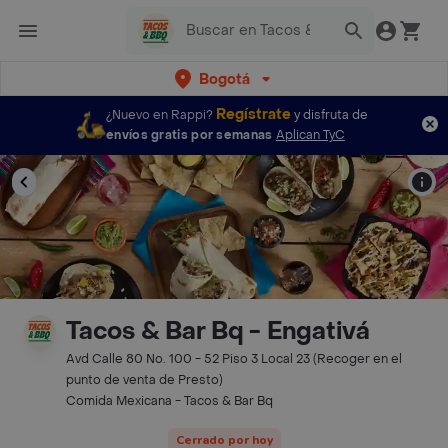
Bogotá
Regístrate
¿Nuevo en Rappi?
y disfruta de
envíos gratis por semanas
Aplican TyC
Tacos & Bar Bq - Engativá
Avd Calle 80 No. 100 - 52 Piso 3 Local 23 (Recoger en el
punto de venta de Presto)
Comida Mexicana - Tacos & Bar Bq
Cerrado por hoy