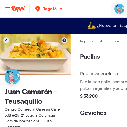
Bogotá
¿Nuevo en Rap
Rappi
Restaurantes a Dom
Paellas
Paella valenciana
Paella con pollo, camar
pulpo, vegetales y aco
Juan Camarón -
patacón/tostón de pláta
$ 33.900
Teusaquillo
Centro Comercial Galerias Calle
Ceviches
53B #25-21 Bogotá Colombia
Comida Internacional - Juan