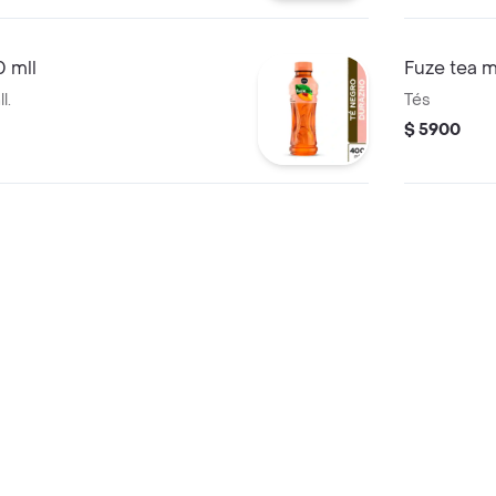
 mll
Fuze tea 
l.
Tés
$ 5900