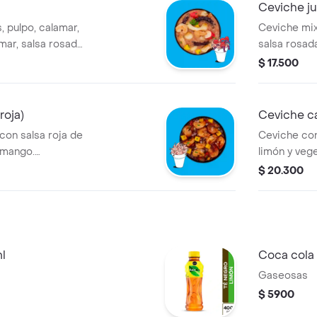
Ceviche ju
 pulpo, calamar,
Ceviche mix
amar, salsa rosada,
salsa rosada
gredientes a
Ingredientes
$ 17.500
roja)
Ceviche c
on salsa roja de
Ceviche con
y mango.
limón y veg
.
ingrediente
$ 20.300
l
Coca cola 
Gaseosas
$ 5900