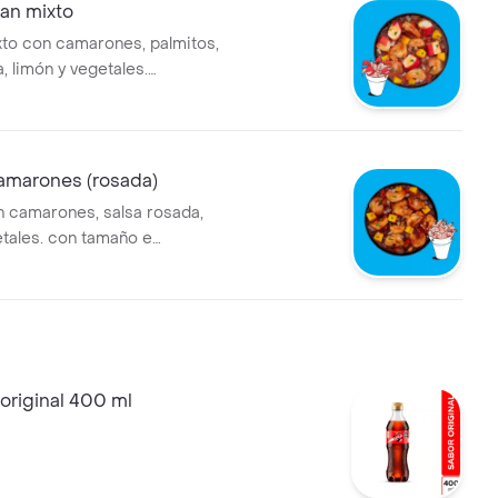
an mixto
to con camarones, palmitos,
, limón y vegetales.
 a elegir.
amarones (rosada)
 camarones, salsa rosada,
etales. con tamaño e
s a elección.
original 400 ml