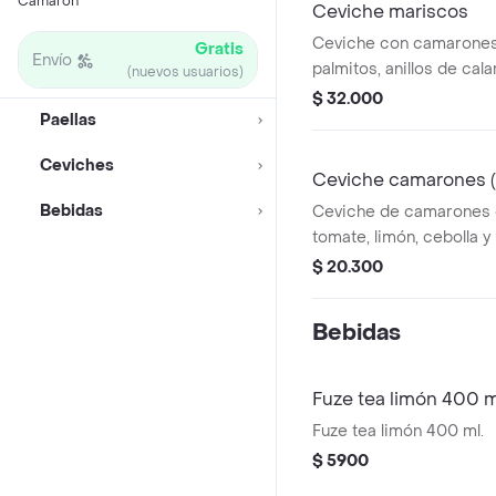
Camarón
Ceviche mariscos
Ceviche con camarones,
Gratis
Envío
palmitos, anillos de cal
(nuevos usuarios)
limón, vegetales con in
$ 32.000
Paellas
elección de 16 oz.
Ceviches
Ceviche camarones (
Bebidas
Ceviche de camarones c
tomate, limón, cebolla 
Ingredientes a elección
$ 20.300
Bebidas
Fuze tea limón 400 m
Fuze tea limón 400 ml.
$ 5900