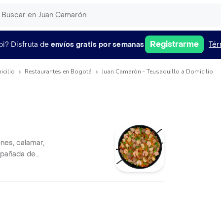
Registrarme
pi?
Disfruta de
envíos gratis por semanas
Tér
icilio
Restaurantes en Bogotá
Juan Camarón - Teusaquillo a Domicilio
ones, calamar,
mpañada de
no.