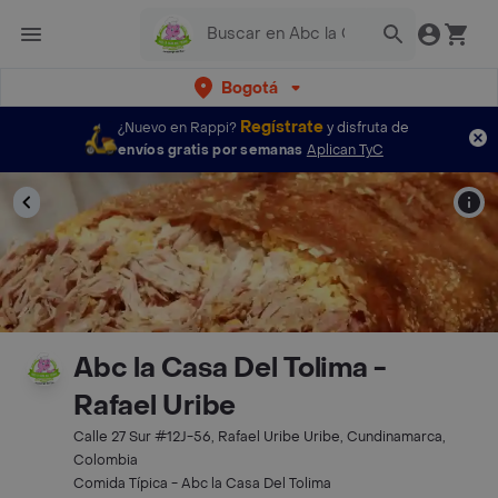
Bogotá
Regístrate
¿Nuevo en Rappi?
y disfruta de
envíos gratis por semanas
Aplican TyC
Abc la Casa Del Tolima -
Rafael Uribe
Calle 27 Sur #12J-56, Rafael Uribe Uribe, Cundinamarca,
Colombia
Comida Típica - Abc la Casa Del Tolima