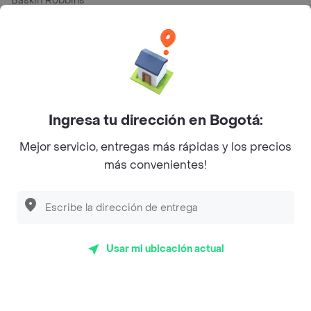
Baskin Robbins
La Cesta
Mercari - Postres
Myriam Camhi Co
Magnifique
Ingresa tu dirección en Bogotá:
Empanaditas de Pipian - Empanadas
Mejor servicio, entregas más rápidas y los precios
Desayunadero de la 42
más convenientes!
Luisa Postres
Sopitas y Frijoladas
Subway
Usar mi ubicación actual
Top Marcas y Cadenas de Restaurantes