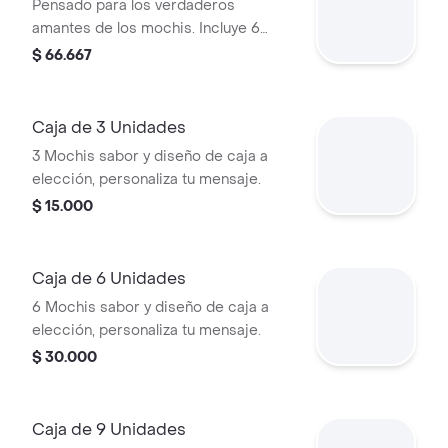
Pensado para los verdaderos
amantes de los mochis. Incluye 6
mochis de la colección + 1 paquete
$ 66.667
de Mochicos, el complemento ideal
para disfrutar más.
Caja de 3 Unidades
3 Mochis sabor y diseño de caja a
elección, personaliza tu mensaje.
$ 15.000
Caja de 6 Unidades
6 Mochis sabor y diseño de caja a
elección, personaliza tu mensaje.
$ 30.000
Caja de 9 Unidades