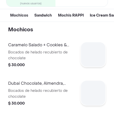
(nuevos usuarios)
Mochicos
Sandwich
Mochis RAPPI
Ice Cream S
Mochicos
Caramelo Salado + Cookies &
Cream
Bocados de helado recubierto de
chocolate
$ 30.000
Dubai Chocolate, Almendra,
Turrón y Miel
Bocados de helado recubierto de
chocolate
$ 30.000