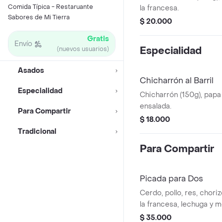
Comida Típica - Restaruante
la francesa.
Sabores de Mi Tierra
$ 20.000
Gratis
Envío
Especialidad
(nuevos usuarios)
Asados
Chicharrón al Barril
Especialidad
Chicharrón (150g), papa 
ensalada.
Para Compartir
$ 18.000
Tradicional
Para Compartir
Picada para Dos
Cerdo, pollo, res, choriz
la francesa, lechuga y 
plátano.
$ 35.000