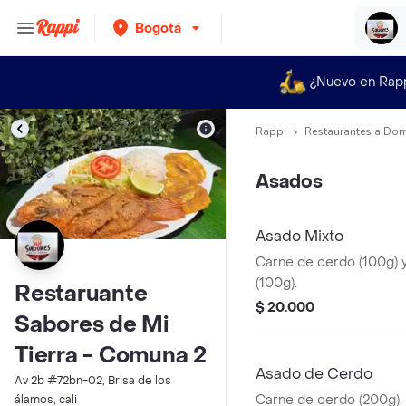
Bogotá
¿Nuevo en Rap
Rappi
Restaurantes a Dom
Asados
Asado Mixto
Carne de cerdo (100g) y 
(100g).
Restaruante
$ 20.000
Sabores de Mi
Tierra - Comuna 2
Asado de Cerdo
Av 2b #72bn-02, Brisa de los
Carne de cerdo (200g), 
álamos, cali