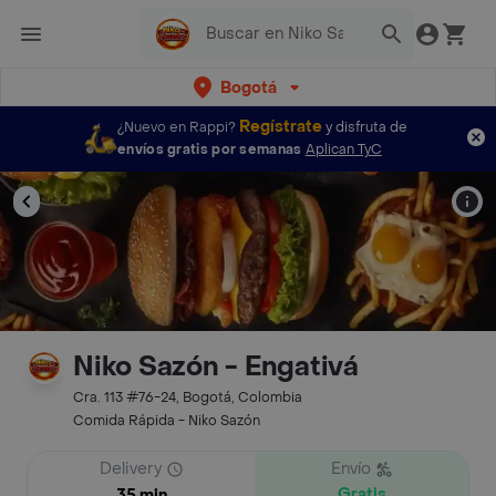
Bogotá
Regístrate
¿Nuevo en Rappi?
y disfruta de
envíos gratis por semanas
Aplican TyC
Niko Sazón - Engativá
Cra. 113 #76-24, Bogotá, Colombia
Comida Rápida - Niko Sazón
Delivery
Envío
Gratis
35 min