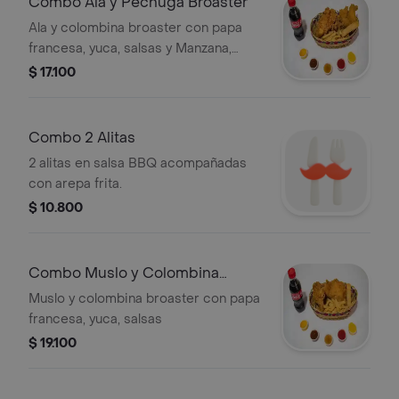
Combo Ala y Pechuga Broaster
Ala y colombina broaster con papa
francesa, yuca, salsas y Manzana,
colombiana 250 Ml
$ 17.100
Combo 2 Alitas
2 alitas en salsa BBQ acompañadas
con arepa frita.
$ 10.800
Combo Muslo y Colombina
Broaster
Muslo y colombina broaster con papa
francesa, yuca, salsas
$ 19.100