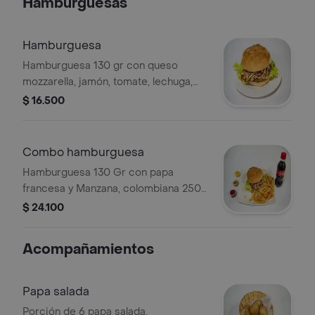
Hamburguesas
Hamburguesa
Hamburguesa 130 gr con queso
mozzarella, jamón, tomate, lechuga,
cebolla, papa chip y salsas.
$ 16.500
Combo hamburguesa
Hamburguesa 130 Gr con papa
francesa y Manzana, colombiana 250
ml
$ 24.100
Acompañamientos
Papa salada
Porción de 6 papa salada.