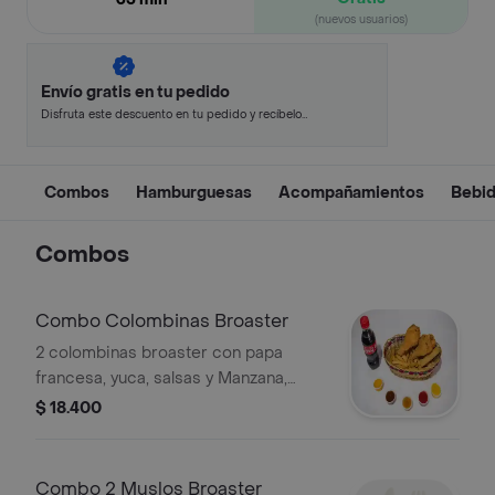
(nuevos usuarios)
Envío gratis en tu pedido
Disfruta este descuento en tu pedido y recíbelo
en minutos.
Combos
Hamburguesas
Acompañamientos
Bebi
Combos
Combo Colombinas Broaster
2 colombinas broaster con papa
francesa, yuca, salsas y Manzana,
colombiana 250 Ml
$ 18.400
Combo 2 Muslos Broaster