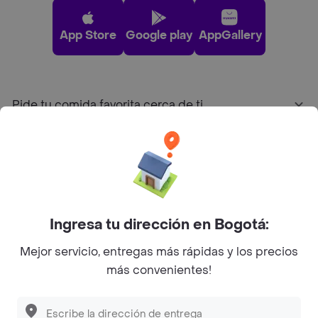
App Store
Google play
AppGallery
Pide tu comida favorita cerca de ti
Categorías
Únete a Rappi
Ingresa tu dirección en Bogotá:
Sobre Rappi
Mejor servicio, entregas más rápidas y los precios
más convenientes!
Facebook
Twitter
Instagram
©
2026
Rappi Inc. All rights reserved.