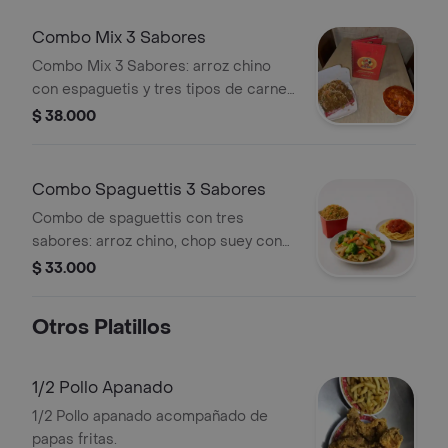
Combo Mix 3 Sabores
Combo Mix 3 Sabores: arroz chino
con espaguetis y tres tipos de carne.
Incluye guarnición de vegetales.
$ 38.000
Combo Spaguettis 3 Sabores
Combo de spaguettis con tres
sabores: arroz chino, chop suey con
vegetales y spaguettis con salsa de
$ 33.000
tomate.
Otros Platillos
1/2 Pollo Apanado
1/2 Pollo apanado acompañado de
papas fritas.