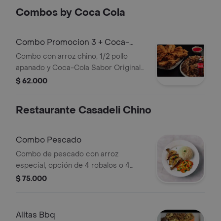
Combos by Coca Cola
Combo Promocion 3 + Coca-
Cola Sabor Original 3 l
Combo con arroz chino, 1/2 pollo
apanado y Coca-Cola Sabor Original
de 3 litros.
$ 62.000
Restaurante Casadeli Chino
Combo Pescado
Combo de pescado con arroz
especial, opción de 4 robalos o 4
tilapias, acompañado de chopsuey de
$ 75.000
vegetales.
Alitas Bbq