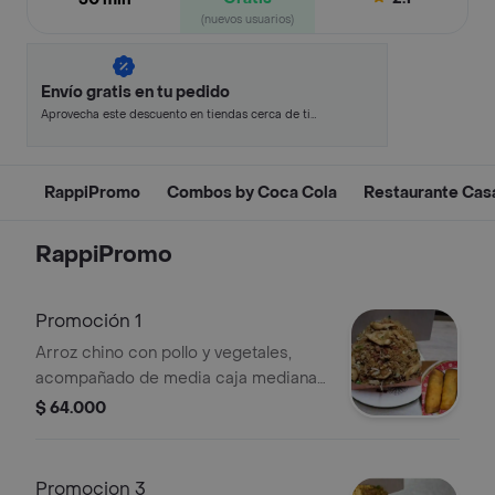
(nuevos usuarios)
Envío gratis en tu pedido
Aprovecha este descuento en tiendas cerca de ti
y ahorra.
RappiPromo
Combos by Coca Cola
Restaurante Cas
RappiPromo
Promoción 1
Arroz chino con pollo y vegetales,
acompañado de media caja mediana
y 4 lumpias.
$ 64.000
Promocion 3