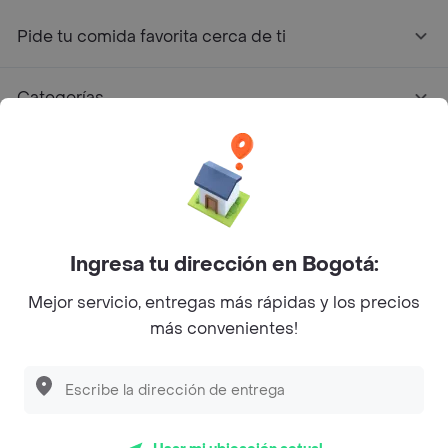
Pide tu comida favorita cerca de ti
Categorías
Únete a Rappi
Sobre Rappi
Ingresa tu dirección en Bogotá:
Facebook
Twitter
Instagram
Mejor servicio, entregas más rápidas y los precios
©
2026
Rappi Inc. All rights reserved.
más convenientes!
Rappi S.A.S. --- NIT 900.843.898-9 --- Calle 63 # 16A-02