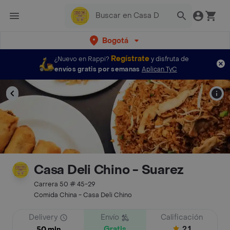
Bogotá
Regístrate
¿Nuevo en Rappi?
y disfruta de
envíos gratis por semanas
Aplican TyC
Casa Deli Chino - Suarez
Carrera 50 # 45-29
Comida China - Casa Deli Chino
Delivery
Envío
Calificación
Gratis
2.1
50 min