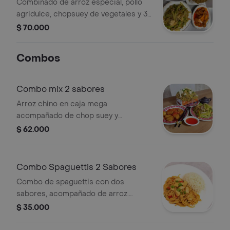
Combinado de arroz especial, pollo
agridulce, chopsuey de vegetales y 3
lumpias.
$ 70.000
Combos
Combo mix 2 sabores
Arroz chino en caja mega
acompañado de chop suey y
croquetas
$ 62.000
Combo Spaguettis 2 Sabores
Combo de spaguettis con dos
sabores, acompañado de arroz.
Incluye pollo, pimientos y cilantro.
$ 35.000