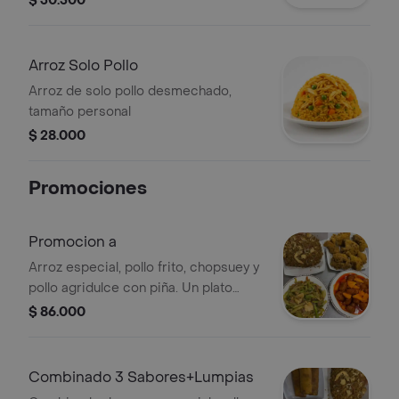
$ 30.500
Arroz Solo Pollo
Arroz de solo pollo desmechado,
tamaño personal
$ 28.000
Promociones
Promocion a
Arroz especial, pollo frito, chopsuey y
pollo agridulce con piña. Un plato
variado para disfrutar diferentes
$ 86.000
sabores.
Combinado 3 Sabores+Lumpias