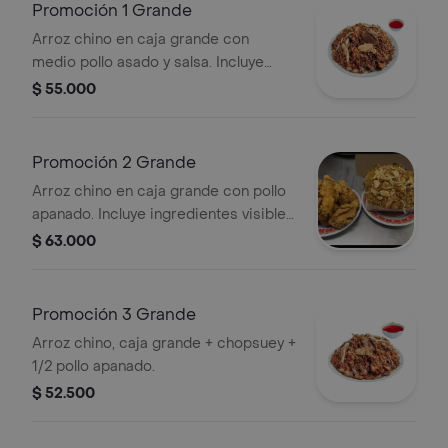
Promoción 1 Grande
Arroz chino en caja grande con
medio pollo asado y salsa. Incluye
ingredientes visibles como brotes de
$ 55.000
soja y carne.
Promoción 2 Grande
Arroz chino en caja grande con pollo
apanado. Incluye ingredientes visibles
como pollo, jamón y brotes de soja.
$ 63.000
Promoción 3 Grande
Arroz chino, caja grande + chopsuey +
1/2 pollo apanado.
$ 52.500