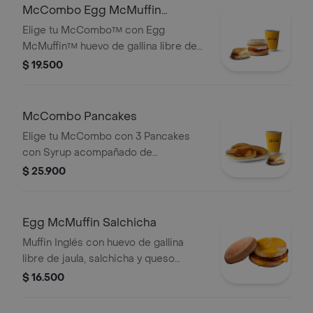
Certificación Rainforest Alliance.
McCombo Egg McMuffin
Tocineta
Elige tu McCombo™ con Egg
McMuffin™ huevo de gallina libre de
jaula, queso cheddar, tocineta y
$ 19.500
HashBrown acompañado con café
mediano 100% colombiano con
Certificación Rainforest Alliance.
McCombo Pancakes
Elige tu McCombo con 3 Pancakes
con Syrup acompañado de
HashBrown y café mediano 100%
$ 25.900
colombiano.
Egg McMuffin Salchicha
Muffin Inglés con huevo de gallina
libre de jaula, salchicha y queso
cheddar.
$ 16.500