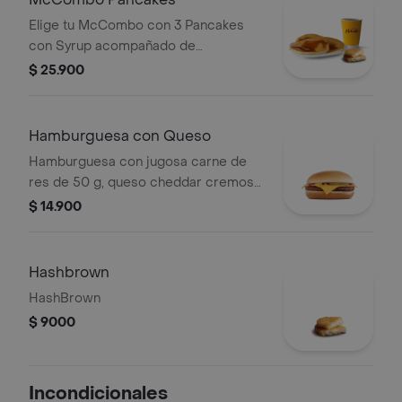
Elige tu McCombo con 3 Pancakes
con Syrup acompañado de
HashBrown y café mediano 100%
$ 25.900
colombiano.
Hamburguesa con Queso
Hamburguesa con jugosa carne de
res de 50 g, queso cheddar cremoso,
cebolla, pepinillos, salsa de tomate y
$ 14.900
mostaza, en pan suave sin ajonjolí.
Hashbrown
HashBrown
$ 9000
Incondicionales