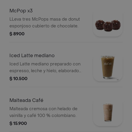
McPop x3
LLeva tres McPops masa de donut
esponjoso cubierto de chocolate.
$ 8900
Iced Latte mediano
Iced Latte mediano preparado con
espresso, leche y hielo, elaborado
con café 100 % colombiano.
$ 10.500
Malteada Café
Malteada cremosa con helado de
vainilla y café 100 % colombiano.
$ 15.900