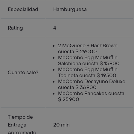
Especialidad
Hamburguesa
Rating
4
2 McQueso + HashBrown
cuesta $ 29.000
McCombo Egg McMuffin
Salchicha cuesta $ 15.900
McCombo Egg McMuffin
Cuanto sale?
Tocineta cuesta $ 19.500
McCombo Desayuno Deluxe
cuesta $ 36.900
McCombo Pancakes cuesta
$ 25.900
Tiempo de
Entrega
20 min
Aproximado