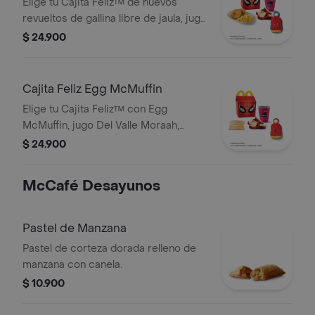
Elige tu Cajita Feliz™ de huevos
revueltos de gallina libre de jaula, jugo
Del Valle Moraah, cascos de manzana
$ 24.900
y juguete.
Cajita Feliz Egg McMuffin
Elige tu Cajita Feliz™ con Egg
McMuffin, jugo Del Valle Moraah,
cascos de manzana y juguete.
$ 24.900
McCafé Desayunos
Pastel de Manzana
Pastel de corteza dorada relleno de
manzana con canela.
$ 10.900