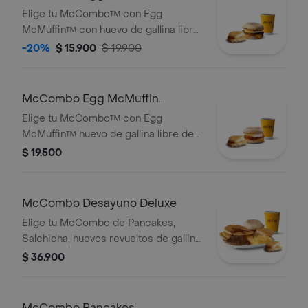
Salchicha
Elige tu McCombo™ con Egg
McMuffin™ con huevo de gallina libre
jaula, queso cheddar, salchicha y
-20%
$ 15.900
$ 19.900
HashBrown acompañado con café
mediano 100% colombiano con
Certificación Rainforest Alliance.
McCombo Egg McMuffin
Tocineta
Elige tu McCombo™ con Egg
McMuffin™ huevo de gallina libre de
jaula, queso cheddar, tocineta y
$ 19.500
HashBrown acompañado con café
mediano 100% colombiano con
Certificación Rainforest Alliance.
McCombo Desayuno Deluxe
Elige tu McCombo de Pancakes,
Salchicha, huevos revueltos de gallina
libre de jaula, HashBrown y un English
$ 36.900
Muffin acompañado con café
mediano 100% colombiano con
Certifiación Rainforest Alliance.
McCombo Pancakes