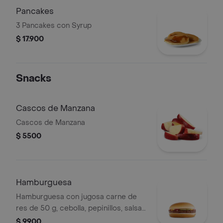
Pancakes
3 Pancakes con Syrup
$ 17.900
Snacks
Cascos de Manzana
Cascos de Manzana
$ 5500
Hamburguesa
Hamburguesa con jugosa carne de
res de 50 g, cebolla, pepinillos, salsa
de tomate y mostaza, en pan suave
$ 9900