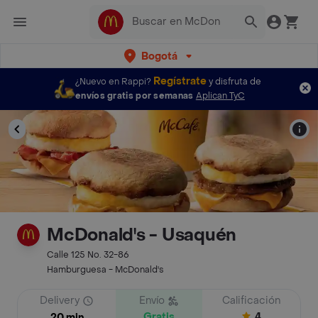
Bogotá
Regístrate
¿Nuevo en Rappi?
y disfruta de
envíos gratis por semanas
Aplican TyC
McDonald's - Usaquén
Calle 125 No. 32-86
Hamburguesa - McDonald's
Delivery
Envío
Calificación
Gratis
4
20 min