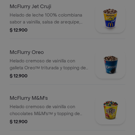
McFlurry Jet Cruji
Helado de leche 100% colombiana
sabor a vainilla, salsa de arequipe,
arroz inflado y medias lunas de
$ 12.900
chocolatina Jet Cruji.
McFlurry Oreo
Helado cremoso de vainilla con
galleta Oreo™ triturada y topping de
chocolate.
$ 12.900
McFlurry M&M's
Helado cremoso de vainilla con
chocolates M&M's™ y topping de
arequipe.
$ 12.900