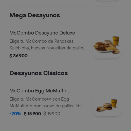
Mega Desayunos
McCombo Desayuno Deluxe
Elige tu McCombo de Pancakes,
Salchicha, huevos revueltos de gallina
libre de jaula, HashBrown y un English
$ 36.900
Muffin acompañado con café
mediano 100% colombiano con
Desayunos Clásicos
Certifiación Rainforest Alliance.
McCombo Egg McMuffin
Salchicha
Elige tu McCombo™ con Egg
McMuffin™ con huevo de gallina libre
jaula, queso cheddar, salchicha y
-20%
$ 15.900
$ 19.900
HashBrown acompañado con café
mediano 100% colombiano con