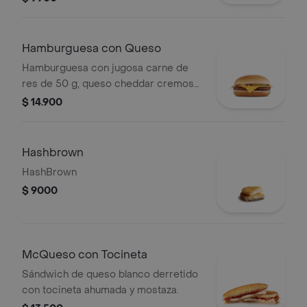
sin ajonjolí.
Hamburguesa con Queso
Hamburguesa con jugosa carne de
res de 50 g, queso cheddar cremoso,
cebolla, pepinillos, salsa de tomate y
$ 14.900
mostaza, en pan suave sin ajonjolí.
Hashbrown
HashBrown
$ 9000
McQueso con Tocineta
Sándwich de queso blanco derretido
con tocineta ahumada y mostaza.