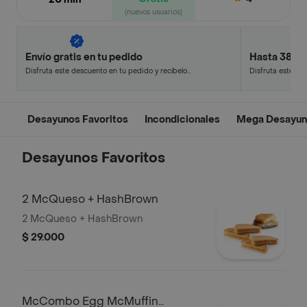
(nuevos usuarios)
Envío gratis en tu pedido
Hasta 38% 
Disfruta este descuento en tu pedido y recíbelo
Disfruta este de
en minutos.
en minutos.
Desayunos Favoritos
Incondicionales
Mega Desayun
Desayunos Favoritos
2 McQueso + HashBrown
2 McQueso + HashBrown
$ 29.000
McCombo Egg McMuffin