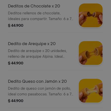
Deditos de Chocolate x 20
Deditos rellenos de chocolate,
ideales para compartir. Tamaño: 6 a 7
cm. Presentación de 20 unidades.
$ 44.900
Dedito de Arequipe x 20
Dedito de arequipe x 20 unidades,
relleno de arequipe Alpina. Ideal
como pasabocas tipo cóctel. Tamaño:
$ 44.900
6 a 7 cm.
Dedito Queso con Jamón x 20
Dedito de queso con jamón de pollo,
ideal como pasabocas. Tamaño: 6 a 7
cm. Presentación de 20 unidades.
$ 44.900