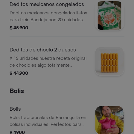
Deditos mexicanos congelados
Deditos mexicanos congelados listos
para freír. Bandeja con 20 unidades.
$ 45.900
Deditos de choclo 2 quesos
X 16 unidades nuestra receta original
de choclo es algo totalmente
irresistible, su combinacion con
$ 44.900
queso mozarella y costeño no tiene
comparacion.
Bolis
Bolis
Bolis tradicionales de Barranquilla en
bolsas individuales. Perfectos para
refrescarte en cualquier momento.
$ 4900