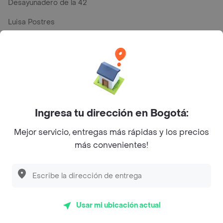
Desayunadero de la 42
Luisa Postres
Sopitas y Frijoladas
Subway
En los mas de 26 opiniones de clientes de Rappi fueron
Ingresa tu dirección en Bogotá:
realizadas pidiendo a domicilio de D`dedito Parado en
Bogotá y lo calificaron con un promedio de 3.5 sobre un
Mejor servicio, entregas más rápidas y los precios
máximo de 5.
más convenientes!
Del total de Restaurantes, D`dedito Parado es uno de los
más importantes en Bogotá con 3.5 de rating sobre un
máximo de 5.
Usar mi ubicación actual