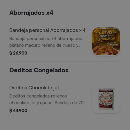
antojos. Peso aproximado: 35 g cada
uno.
Aborrajados x4
Bandeja personal Aborrajados x 4
Bandeja personal con 4 aborrajados:
plátano maduro relleno de queso y
bocadillo. Ideal como pasabocas.
$ 26.900
Deditos Congelados
Deditos Chocolate jet
congelados
Deditos congelados rellenos
chocolate jet y queso. Bandeja de 20
unidades. Preparación fácil en casa.
$ 44.900