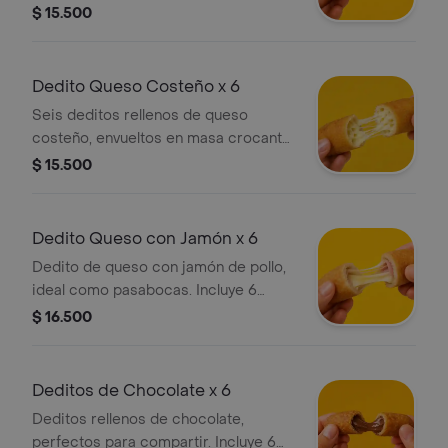
queso mozzarella que se estira
$ 15.500
delicioso. Pasabocas tipo coctel ideal
para reuniones o para saciar ese
antojito (6 a 7 cm)
Dedito Queso Costeño x 6
Seis deditos rellenos de queso
costeño, envueltos en masa crocante.
Perfectos como pasabocas.
$ 15.500
Dedito Queso con Jamón x 6
Dedito de queso con jamón de pollo,
ideal como pasabocas. Incluye 6
unidades de 6 a 7 cm cada una.
$ 16.500
Deditos de Chocolate x 6
Deditos rellenos de chocolate,
perfectos para compartir. Incluye 6