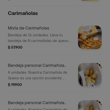
Carimañolas
Mixta de Carimañolas
Bandeja de 16 unidades. Lleva tu
bandeja de 8 carimañolas de queso y
8 carimañolas de carne de 30g
$ 57.900
tendrás el pasabocas perfecto para ti
y los tuyos. Pasabocas tipo coctel
ideal para reuniones o para saciar
Bandeja personal Carimañola
ese antojito 30 a 35 gramos
Queso x 4
4 unidades. Nuestra Carimañola de
Queso es una opción excelente.
100% yuca no lleva harina para nada.
$ 19.900
Prueba un pasabocas auténtico del
Caribe Colombiano 🇨🇴 Pasabocas
tipo coctel ideal para reuniones o
Bandeja personal Carimañola
para saciar ese antojito (30 a 35
Carne x 4
4 unidades. Nuestra Carimañola de