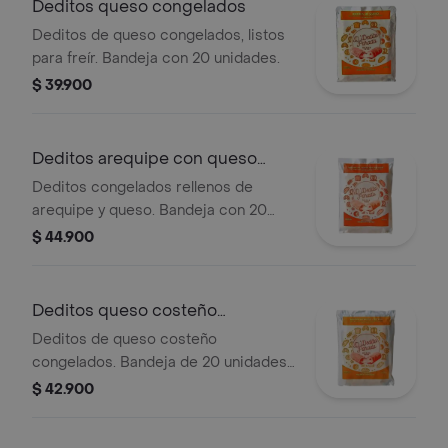
Deditos queso congelados
Deditos de queso congelados, listos
para freír. Bandeja con 20 unidades.
$ 39.900
Deditos arequipe con queso
congelados
Deditos congelados rellenos de
arequipe y queso. Bandeja con 20
unidades listas para freír.
$ 44.900
Deditos queso costeño
congelados
Deditos de queso costeño
congelados. Bandeja de 20 unidades.
Ideal para freír en casa.
$ 42.900