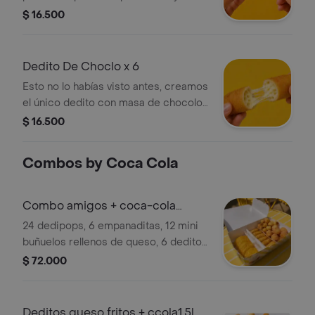
unidades de 6 a 7 cm cada una.
$ 16.500
Dedito De Choclo x 6
Esto no lo habías visto antes, creamos
el único dedito con masa de chocolo
y no nos decidimos con cual queso
$ 16.500
iba mejor entonces le pusimos
ambos quesos, el queso mozarella y
Combos by Coca Cola
el queso costeño, creando una
bomba de sabor. Pasabocas tipo
coctel ideal para reuniones o para
Combo amigos + coca-cola
saciar ese antojito (6 a 7 cm)
original 1.5 l
24 dedipops, 6 empanaditas, 12 mini
buñuelos rellenos de queso, 6 deditos
de queso mozzarella y Coca-Cola
$ 72.000
original 1.5 L.
Deditos queso fritos + ccola1.5l