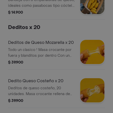
gramos)
ideales como pasabocas tipo cóctel.
Tamaño aproximado de 6 a 7 cm.
$ 14.900
Deditos x 20
Deditos de Queso Mozarella x 20
Todo un clasico ! Masa crocante por
fuera y blanditos por dentro Con un
queso mozzarella que se estira
$ 39.900
delicioso. Pasabocas tipo coctel ideal
para reuniones o para saciar ese
antojito (6 a 7 cm)
Dedito Queso Costeño x 20
Deditos de queso costeño, 20
unidades. Masa crocante rellena de
queso costeño, ideales como
$ 39.900
pasabocas.