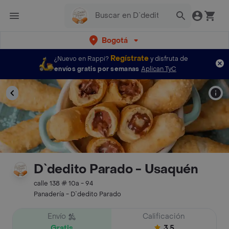
Bogotá
Regístrate
¿Nuevo en Rappi?
y disfruta de
envíos gratis por semanas
Aplican TyC
D`dedito Parado - Usaquén
calle 138 # 10a - 94
Panadería - D`dedito Parado
Envío
Calificación
Gratis
3.5