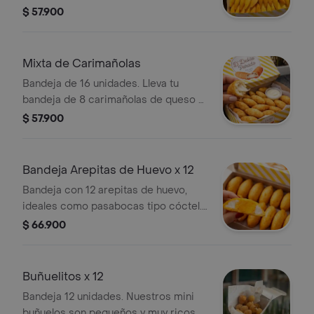
quedaron deliciosasssss Pasabocas
$ 57.900
tipo coctel ideal para reuniones o
para saciar ese antojito (6 a 7 cm)
Mixta de Carimañolas
Bandeja de 16 unidades. Lleva tu
bandeja de 8 carimañolas de queso y
8 carimañolas de carne de 30g
$ 57.900
tendrás el pasabocas perfecto para ti
y los tuyos. Pasabocas tipo coctel
ideal para reuniones o para saciar
Bandeja Arepitas de Huevo x 12
ese antojito 30 a 35 gramos
Bandeja con 12 arepitas de huevo,
ideales como pasabocas tipo cóctel.
Cada arepita mide entre 7 y 8 cm de
$ 66.900
diámetro.
Buñuelitos x 12
Bandeja 12 unidades. Nuestros mini
buñuelos son pequeños y muy ricos,