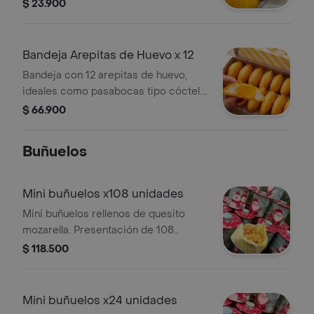
tiene un diámetro de 7 a 8 cm.
$ 23.900
Bandeja Arepitas de Huevo x 12
Bandeja con 12 arepitas de huevo,
ideales como pasabocas tipo cóctel.
Cada arepita mide entre 7 y 8 cm de
$ 66.900
diámetro.
Buñuelos
Mini buñuelos x108 unidades
Mini buñuelos rellenos de quesito
mozarella. Presentación de 108
unidades.
$ 118.500
Mini buñuelos x24 unidades