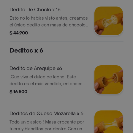
Dedito De Choclo x 16
Esto no lo habías visto antes, creamos
el único dedito con masa de chocolo
y no nos decidimos con cual queso
$ 44.900
iba mejor entonces le pusimos
ambos quesos, el queso mozarella y
Deditos x 6
el queso costeño, creando una
bomba de sabor. Pasabocas tipo
coctel ideal para reuniones o para
Dedito de Arequipe x6
saciar ese antojito (6 a 7 cm)
¡Que viva el dulce de leche! Este
dedito es el más vendido, entonces
nos aliamos con los mejores por eso
$ 16.500
nuestro arequipe es marca Alpina.
Pasabocas tipo coctel ideal para
reuniones o para saciar ese antojito
Deditos de Queso Mozarella x 6
(6 a 7 cm)
Todo un clasico ! Masa crocante por
fuera y blanditos por dentro Con un