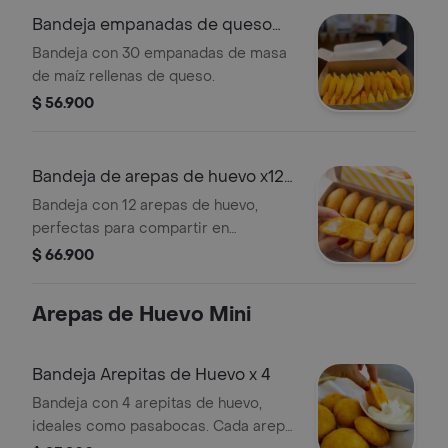
Bandeja empanadas de queso
x30 unidades
Bandeja con 30 empanadas de masa
de maíz rellenas de queso.
$ 56.900
Bandeja de arepas de huevo x12
unidades
Bandeja con 12 arepas de huevo,
perfectas para compartir en
reuniones o eventos.
$ 66.900
Arepas de Huevo Mini
Bandeja Arepitas de Huevo x 4
Bandeja con 4 arepitas de huevo,
ideales como pasabocas. Cada arepa