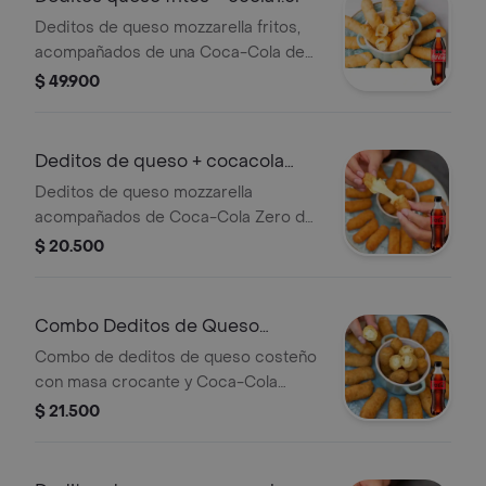
Deditos de queso mozzarella fritos,
acompañados de una Coca-Cola de
1.5 litros. Caja con 20 unidades.
$ 49.900
Deditos de queso + cocacola
zero 400
Deditos de queso mozzarella
acompañados de Coca-Cola Zero de
400 ml.
$ 20.500
Combo Deditos de Queso
Costeño + Coca-Cola ZERO
Combo de deditos de queso costeño
400ml
con masa crocante y Coca-Cola
ZERO de 400ml.
$ 21.500