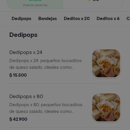
(nuevos usuarios)
Dedipops
Bandejas
Deditos x 20
Deditos x 6
C
Dedipops
Dedipops x 24
Dedipops x 24: pequeños bocaditos
de queso salado, ideales como
pasabocas tipo cóctel. Perfectos
$ 15.500
para reuniones o para saciar antojos.
Tamaño aproximado: 1 cm.
Dedipops x 80
Dedipops x 80: pequeños bocaditos
de queso salado, ideales como
pasabocas tipo cóctel. Perfectos
$ 42.900
para reuniones o para saciar antojos.