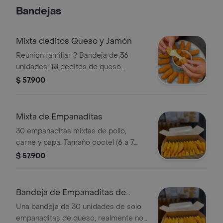
Tamaño aproximado: 1 cm.
Bandejas
Mixta deditos Queso y Jamón
Reunión familiar ? Bandeja de 36
unidades: 18 deditos de queso
mozzarella y 18 deditos de queso con
$ 57.900
Jamón. En tus reuniones ofrece un
pasabocas diferente y único.
Pasabocas tipo coctel ideal para
Mixta de Empanaditas
reuniones o para saciar ese antojito
30 empanaditas mixtas de pollo,
(6 a 7 cm)
carne y papa. Tamaño coctel (6 a 7
cm), ideales para reuniones.
$ 57.900
Bandeja de Empanaditas de
Queso
Una bandeja de 30 unidades de solo
empanaditas de queso, realmente nos