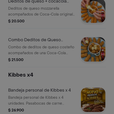
Deditos de queso + cocacola
original 400
Deditos de queso mozzarella
acompañados de Coca-Cola original
de 400 ml.
$ 20.500
Combo Deditos de Queso
Costeño +Cocacola Orig 500ml
Combo de deditos de queso costeño
acompañados de una Coca-Cola
Original de 500ml.
$ 21.500
Kibbes x4
Bandeja personal de Kibbes x 4
Bandeja personal de Kibbes x 4
unidades. Pasabocas de carne
molida, ideal para reuniones o
$ 26.900