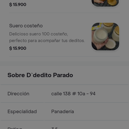
disfrutar solo.
$ 15.900
Suero costeño
Delicioso suero 100 costeño,
perfecto para acompañar tus deditos.
$ 15.900
Sobre D`dedito Parado
Dirección
calle 138 # 10a - 94
Especialidad
Panadería