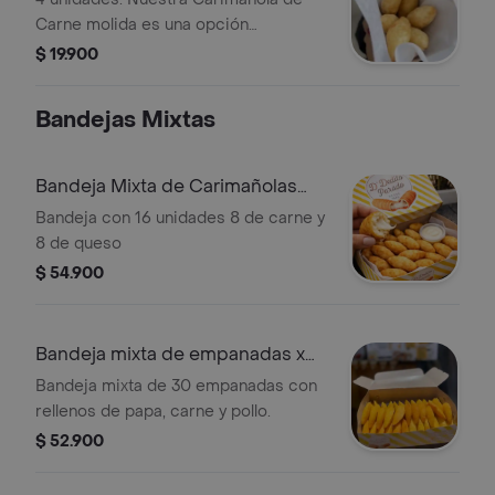
gramos)
Carne molida es una opción
excelente. 100% yuca no lleva harina
$ 19.900
para nada. Prueba un pasabocas
auténtico del Caribe Colombiano 🇨🇴
Bandejas Mixtas
Pasabocas tipo coctel ideal para
reuniones o para saciar ese antojito
(30 a 35 gramos)
Bandeja Mixta de Carimañolas
X16 Unidad
Bandeja con 16 unidades 8 de carne y
8 de queso
$ 54.900
Bandeja mixta de empanadas x
30 unidades
Bandeja mixta de 30 empanadas con
rellenos de papa, carne y pollo.
$ 52.900