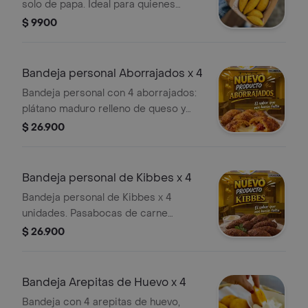
solo de papa. Ideal para quienes
ese antojito (6 a 7 cm)
buscan una opción sin proteína
$ 9900
animal. Tamaño aproximado de 6 a 7
cm.
Bandeja personal Aborrajados x 4
Bandeja personal con 4 aborrajados:
plátano maduro relleno de queso y
bocadillo. Ideal como pasabocas.
$ 26.900
Bandeja personal de Kibbes x 4
Bandeja personal de Kibbes x 4
unidades. Pasabocas de carne
molida, ideal para reuniones o
$ 26.900
antojos. Peso aproximado: 35 g cada
uno.
Bandeja Arepitas de Huevo x 4
Bandeja con 4 arepitas de huevo,