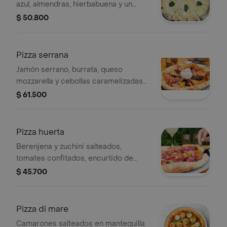
azul, almendras, hierbabuena y un
toque de miel.
$ 50.800
Pizza serrana
Jamón serrano, burrata, queso
mozzarella y cebollas caramelizadas
con base pomodoro.
$ 61.500
Pizza huerta
Berenjena y zuchini salteados,
tomates confitados, encurtido de
repollo con un toque de aceite de
$ 45.700
sésamo, queso provolone y
mozzarella con base pomodoro.
Pizza di mare
Camarones salteados en mantequilla