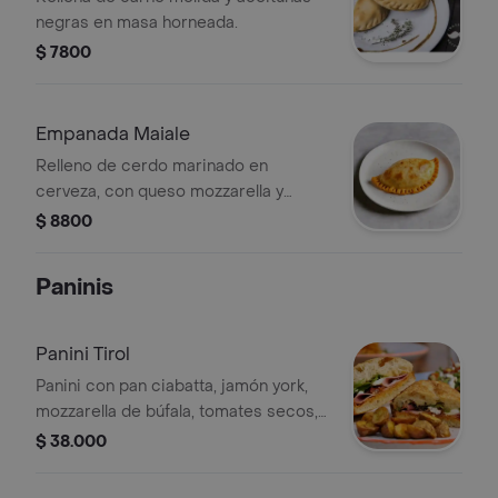
negras en masa horneada.
$ 7800
Empanada Maiale
Relleno de cerdo marinado en
cerveza, con queso mozzarella y
arándanos, en masa horneada.
$ 8800
Paninis
Panini Tirol
Panini con pan ciabatta, jamón york,
mozzarella de búfala, tomates secos,
albahaca, rúgula y aderezo romesco.
$ 38.000