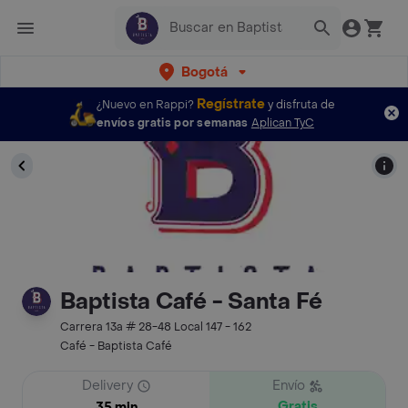
Bogotá
Regístrate
¿Nuevo en Rappi?
y disfruta de
envíos gratis por semanas
Aplican TyC
Baptista Café - Santa Fé
Carrera 13a # 28-48 Local 147 - 162
Café - Baptista Café
Delivery
Envío
Gratis
35 min