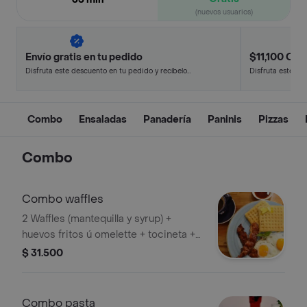
(nuevos usuarios)
Envío gratis en tu pedido
$11,100 Off 
Disfruta este descuento en tu pedido y recíbelo
Disfruta este de
en minutos.
en minutos.
Combo
Ensaladas
Panadería
Paninis
Pizzas
Combo
Combo waffles
2 Waffles (mantequilla y syrup) +
huevos fritos ú omelette + tocineta +
bebida caliente 7 oz.
$ 31.500
Combo pasta