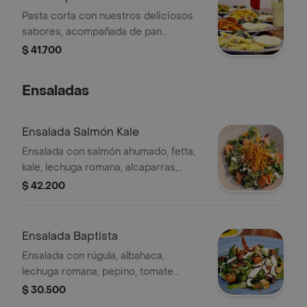
Pasta corta con nuestros deliciosos
sabores, acompañada de pan
artesanal, ensalada de la casa y
$ 41.700
limonada.
Ensaladas
Ensalada Salmón Kale
Ensalada con salmón ahumado, fetta,
kale, lechuga romana, alcaparras,
croutons de zapallo, crispy zanahoria,
$ 42.200
cranberries y aderezo césar.
Ensalada Baptista
Ensalada con rúgula, albahaca,
lechuga romana, pepino, tomate
cherry, tocineta crispy, straciatella,
$ 30.500
aceitunas, croutons y balsámico.