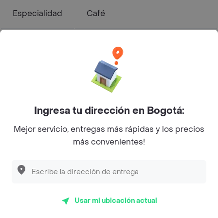
Especialidad
Café
Combo waffles cuesta $
31.500
Combo pasta cuesta $
41.700
Ensalada Salmón Kale
Cuanto sale?
cuesta $ 42.200
Ensalada Baptista cuesta $
Ingresa tu dirección en Bogotá:
30.500
Ensalada Primavera cuesta $
Mejor servicio, entregas más rápidas y los precios
36.000
más convenientes!
Tiempo de
Entrega
35 min
Aproximado
Usar mi ubicación actual
Aprovecha el envío gratis en tu
Promoción