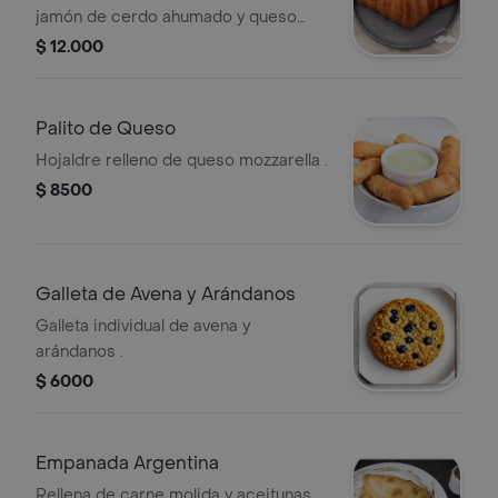
jamón de cerdo ahumado y queso
mozzarella .
$ 12.000
Palito de Queso
Hojaldre relleno de queso mozzarella .
$ 8500
Galleta de Avena y Arándanos
Galleta individual de avena y
arándanos .
$ 6000
Empanada Argentina
Rellena de carne molida y aceitunas