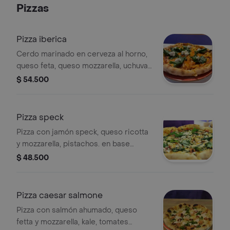
Pizzas
Pizza iberica
Cerdo marinado en cerveza al horno,
queso feta, queso mozzarella, uchuvas
caramelizadas y rugula con base
$ 54.500
romesco ( base de pimentones con
avellanas y hierbabuena).
Pizza speck
Pizza con jamón speck, queso ricotta
y mozzarella, pistachos. en base
pomodoro.
$ 48.500
Pizza caesar salmone
Pizza con salmón ahumado, queso
fetta y mozzarella, kale, tomates