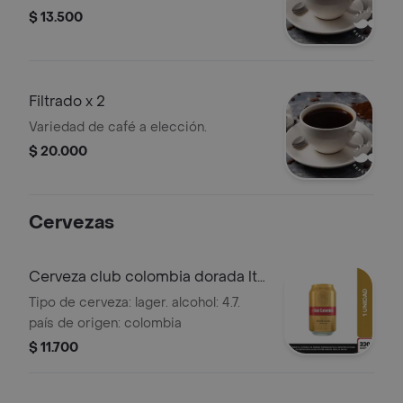
$ 13.500
Filtrado x 2
Variedad de café a elección.
$ 20.000
Cervezas
Cerveza club colombia dorada lta
330ml
Tipo de cerveza: lager. alcohol: 4.7.
país de origen: colombia
$ 11.700