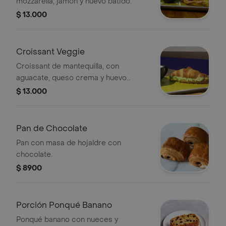
mozzarella, jamón y huevo batido.
$ 13.000
Croissant Veggie
Croissant de mantequilla, con
aguacate, queso crema y huevo
batido.
$ 13.000
Pan de Chocolate
Pan con masa de hojaldre con
chocolate.
$ 8900
Porción Ponqué Banano
Ponqué banano con nueces y