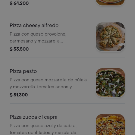
confitados y alcaparras. en base
$ 64.200
césar.
Pizza cheesy alfredo
Pizza con queso provolone,
parmesano y mozzarella.
champiñones y orégano. en base de
$ 53.500
espinaca y alcachofa.
Pizza pesto
Pizza con queso mozzarella de búfala
y mozzarella. tomates secos y
confitados. en base pesto.
$ 51.300
Pizza zucca di capra
Pizza con queso azul y de cabra,
tomates confitados y mezcla de