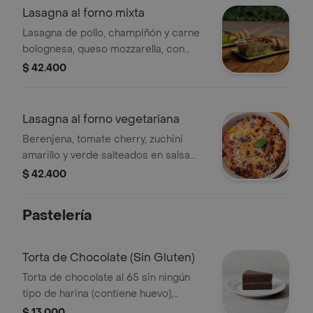
Lasagna al forno mixta
Lasagna de pollo, champiñón y carne
bolognesa, queso mozzarella, con
pasta acompañada de pan artesanal.
$ 42.400
Lasagna al forno vegetariana
Berenjena, tomate cherry, zuchini
amarillo y verde salteados en salsa
napoletana y queso provolone.
$ 42.400
Pastelería
Torta de Chocolate (Sin Gluten)
Torta de chocolate al 65 sin ningún
tipo de harina (contiene huevo),
porción.
$ 13.000