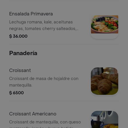
Ensalada Primavera
Lechuga romana, kale, aceitunas
negras, tomates cherry salteados,
crutones, pechuga de pollo. con
$ 36.000
aceite de oliva, reducción de vinagre
balsámico y parmesano.
Panadería
Croissant
Croissant de masa de hojaldre con
mantequilla.
$ 6500
Croissant Americano
Croissant de mantequilla, con queso