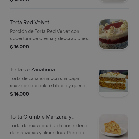
Torta Red Velvet
Porción de Torta Red Velvet con
cobertura de crema y decoraciones
de crema en la parte superior.
$ 16.000
Torta de Zanahoria
Torta de zanahoria con una capa
suave de chocolate blanco y queso
crema, decorada con almendras .
$ 14.000
porción .
Torta Crumble Manzana y
Almendra
Torta de masa quebrada con relleno
de manzanas y almendras. Porción