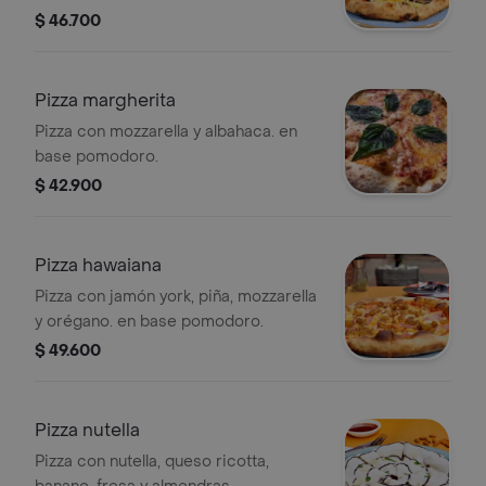
hongos y almendras. en base de
$ 46.700
zapallo.
Pizza margherita
Pizza con mozzarella y albahaca. en
base pomodoro.
$ 42.900
Pizza hawaiana
Pizza con jamón york, piña, mozzarella
y orégano. en base pomodoro.
$ 49.600
Pizza nutella
Pizza con nutella, queso ricotta,