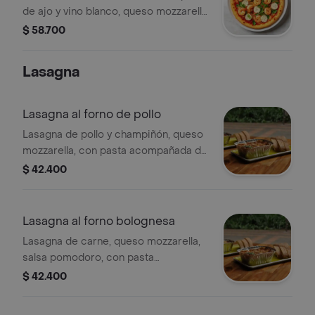
de ajo y vino blanco, queso mozzarella
y parmesano, rugúla y orégano con
$ 58.700
base cesar.
Lasagna
Lasagna al forno de pollo
Lasagna de pollo y champiñón, queso
mozzarella, con pasta acompañada de
pan artesanal.
$ 42.400
Lasagna al forno bolognesa
Lasagna de carne, queso mozzarella,
salsa pomodoro, con pasta
acompañada de pan artesanal.
$ 42.400