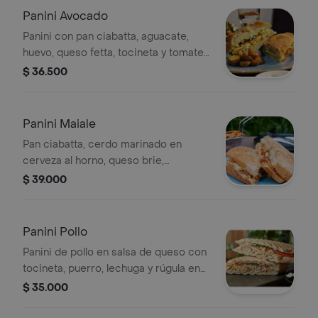
Panini Avocado
Panini con pan ciabatta, aguacate,
huevo, queso fetta, tocineta y tomates
confitados.
$ 36.500
Panini Maiale
Pan ciabatta, cerdo marinado en
cerveza al horno, queso brie,
mermelada de uchuvas y mantequilla
$ 39.000
de ajo.
Panini Pollo
Panini de pollo en salsa de queso con
tocineta, puerro, lechuga y rúgula en
pan ciabatta.
$ 35.000