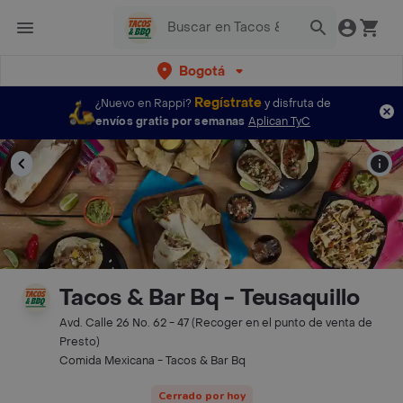
Bogotá
Regístrate
¿Nuevo en Rappi?
y disfruta de
envíos gratis por semanas
Aplican TyC
Tacos & Bar Bq - Teusaquillo
Avd. Calle 26 No. 62 - 47 (Recoger en el punto de venta de
Presto)
Comida Mexicana - Tacos & Bar Bq
Cerrado por hoy