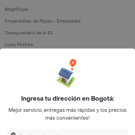
Magnifique
Empanaditas de Pipian - Empanadas
Desayunadero de la 42
Luisa Postres
Sopitas y Frijoladas
Subway
Top Marcas y Cadenas de Restaurantes
Ingresa tu dirección en Bogotá:
Mejor servicio, entregas más rápidas y los precios
Encuéntranos en estos países
más convenientes!