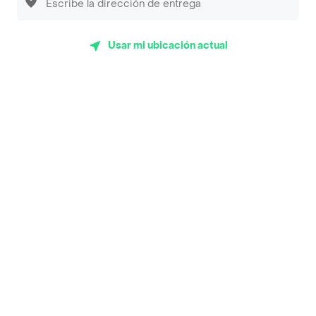
App Store
Google play
AppGallery
Usar mi ubicación actual
Pide tu comida favorita cerca de ti
Categorías
Únete a Rappi
Sobre Rappi
Facebook
Twitter
Instagram
©
2026
Rappi Inc. All rights reserved.