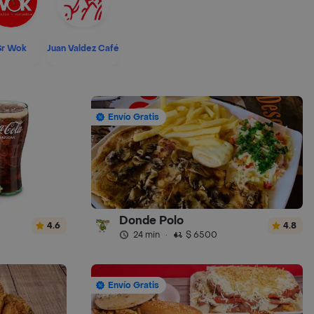
Sr Wok
Juan Valdez Café
Envío Gratis
Donde Polo
4.6
4.8
24 min
·
$ 6500
Envío Gratis