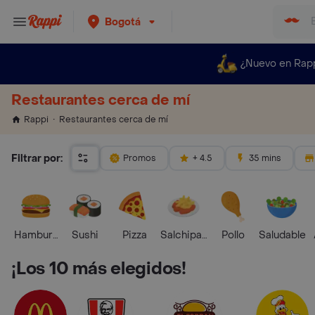
Bogotá
¿Nuevo en Rap
Restaurantes cerca de mí
Restaurantes cerca de mí
Rappi
Filtrar por:
Promos
+ 4.5
35 mins
Hamburguesa
Sushi
Pizza
Salchipapas
Pollo
Saludable
¡Los 10 más elegidos!