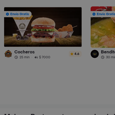
Envío Gratis
Envío Grati
Cocheros
Bendit
4.6
25 min
·
$ 7000
30 mi