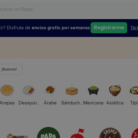
Registrarme
pi?
Disfruta de
envíos gratis por semanas
Tér
¡Nuevos!
Arepas
Desayunos
Árabe
Sánduches
Mexicana
Asiática
Típ