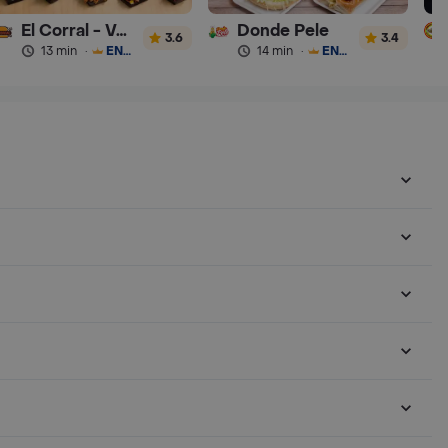
El Corral - Vaqueros
Donde Pele
3.6
3.4
13 min
·
ENVÍO GRATIS
14 min
·
ENVÍO GRATIS