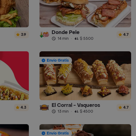
Donde Pele
3.9
4.7
14 min
·
$ 5500
Envío Gratis
El Corral - Vaqueros
4.3
4.7
13 min
·
$ 4500
Envío Gratis