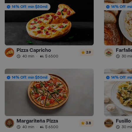
14% Off: mín $50mil
14% Off: mí
Pizza Capricho
Farfall
3.9
40 min
·
$ 6500
30 mi
14% Off: mín $50mil
14% Off: mí
Margariteña Pizza
Fusill
3.8
40 min
·
$ 6500
30 mi