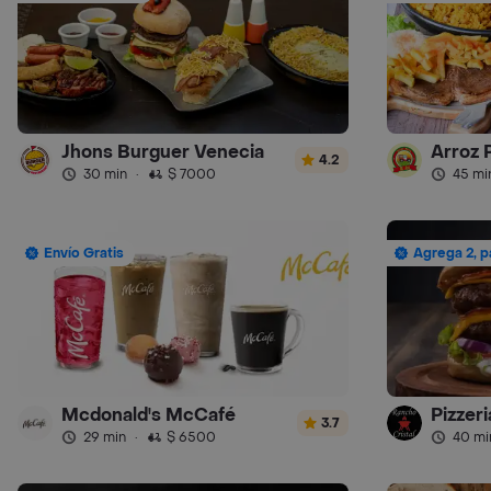
Jhons Burguer Venecia
Arroz 
4.2
30 min
·
$ 7000
45 mi
Envío Gratis
Agrega 2, p
Mcdonald's McCafé
Pizzer
3.7
29 min
·
$ 6500
40 mi