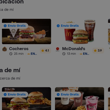
bicación
ca de mí
Envío Gratis
Envío Gratis
Cocheros
McDonald's
4.1
3.9
25 min
·
ENVÍO GRATIS
13 min
·
ENVÍO GRATIS
a de mí
 cerca de mí
Envío Gratis
Envío Gratis