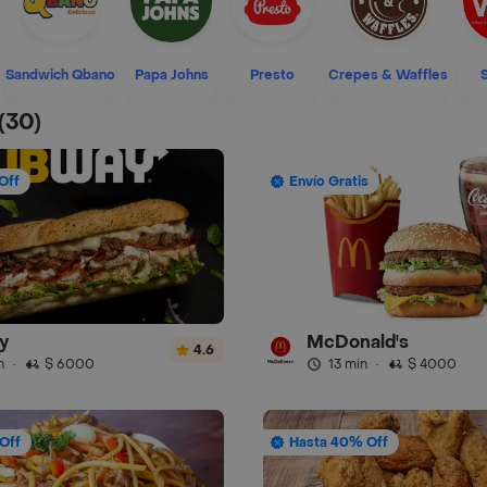
Sandwich Qbano
Papa Johns
Presto
Crepes & Waffles
(30)
Off
Envío Gratis
y
McDonald's
4.6
n
·
$ 6000
13 min
·
$ 4000
Off
Hasta 40% Off