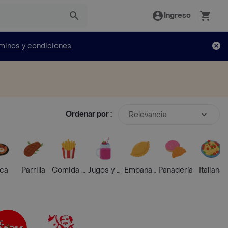
Ingreso
minos y condiciones
Ordenar por :
Relevancia
ica
Parrilla
Comida Rápida
Jugos y Batidos
Empanadas
Panadería
Italiana