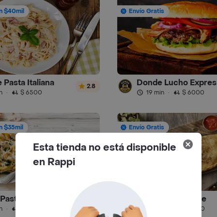
n $40mil
Envío Gratis
e Pasta Italiana
Donde Lucho Expres
2.8
n
·
$ 6500
19 min
·
$ 6000
n $35mil
Envío Gratis
Esta tienda no está disponible
en Rappi
o Pastas y Lasagnas
Paninos Capresse
2.3
n
·
$ 6500
35 min
·
$ 6500