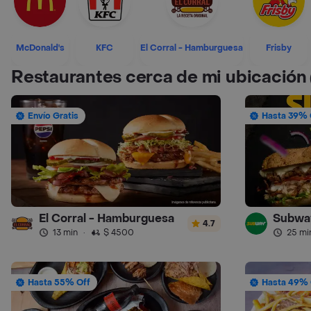
McDonald's
KFC
El Corral - Hamburguesa
Frisby
Restaurantes cerca de mi ubicación
Envío Gratis
Hasta 39% 
El Corral - Hamburguesa
Subwa
4.7
13 min
·
$ 4500
25 mi
Hasta 55% Off
Hasta 49% 