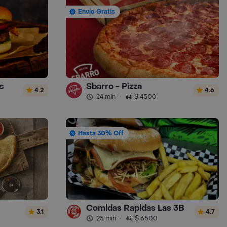
Envío Gratis
s
Sbarro - Pizza
4.2
4.6
24 min
·
$ 4500
Hasta 30% Off
Comidas Rapidas Las 3B
3.1
4.7
25 min
·
$ 6500