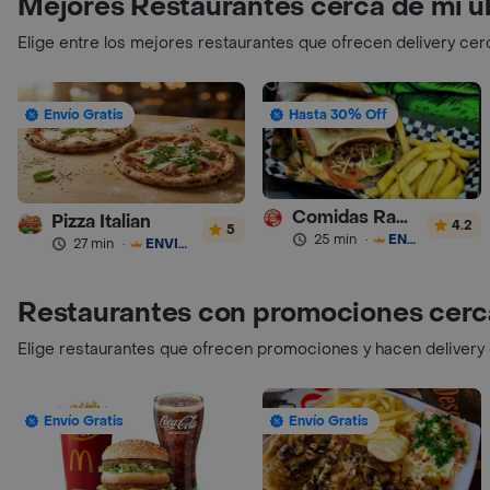
Mejores Restaurantes cerca de mi u
Elige entre los mejores restaurantes que ofrecen delivery cer
Envío Gratis
Hasta 30% Off
Comidas Rapidas Las 3B
Pizza Italian
4.2
5
25 min
·
ENVÍO GRATIS
27 min
·
ENVÍO GRATIS
Restaurantes con promociones cerc
Elige restaurantes que ofrecen promociones y hacen delivery
Envío Gratis
Envío Gratis