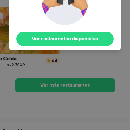
s
Ver restaurantes disponibles
o Caldo
4.4
n
·
$ 7000
Ver más restaurantes