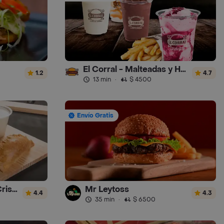
El Corral - Malteadas y Helados
1.2
4.7
13 min
·
$ 4500
Envío Gratis
Desayunos Rancho Cristal
Mr Leytoss
4.4
4.3
35 min
·
$ 6500