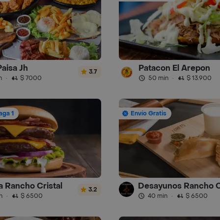
Paisa Jh
Patacon El Arepon
3.7
n
·
$ 7000
50 min
·
$ 13.900
aga 1
Envío Gratis
ia Rancho Cristal
3.2
n
·
$ 6500
40 min
·
$ 6500