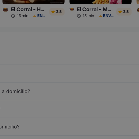
El Corral - Hamburguesa
El Corral - Malteadas y Helados
3.8
3.8
13 min
·
ENVÍO GRATIS
13 min
·
ENVÍO GRATIS
 a domicilio?
?
omicilio?