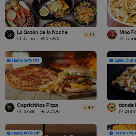
La Sazón de la Noche
Mao F
4.1
35 min
·
$ 7000
35 mi
Hasta 36% Off
Envío Grati
Caprichitos Pizza
4.4
30 min
·
$ 7000
24 mi
Hasta 40% Off
Hasta 37% 