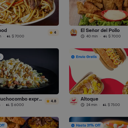
ood
El Señor del Pollo
4
n
·
$ 7000
40 min
·
$ 7000
s
Envío Gratis
donde luchocombo express
Altoque
4.8
n
·
$ 6000
24 min
·
$ 7500
Off
Hasta 31% Off