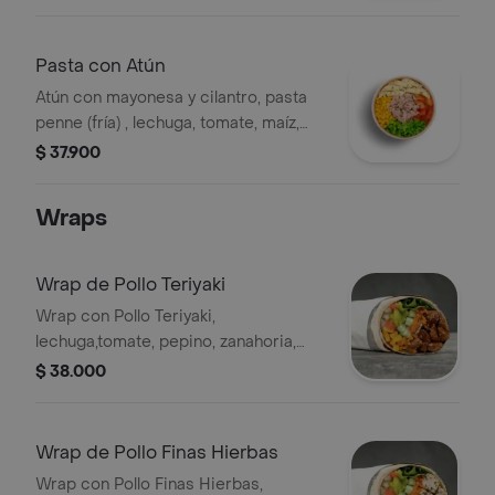
y salsa verde
Pasta con Atún
Atún con mayonesa y cilantro, pasta
penne (fría) , lechuga, tomate, maíz,
guacamole y salsa verde
$ 37.900
Wraps
Wrap de Pollo Teriyaki
Wrap con Pollo Teriyaki,
lechuga,tomate, pepino, zanahoria,
pico de gallo, maíz y guacamole en
$ 38.000
tortilla de harina de trigo.
Wrap de Pollo Finas Hierbas
Wrap con Pollo Finas Hierbas,