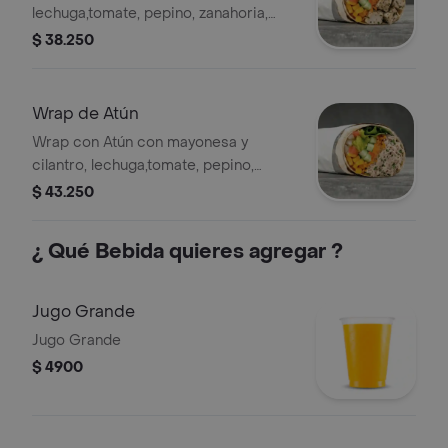
lechuga,tomate, pepino, zanahoria,
pico de gallo, maíz y guacamole en
$ 38.250
tortilla de harina de trigo.
Wrap de Atún
Wrap con Atún con mayonesa y
cilantro, lechuga,tomate, pepino,
zanahoria, pico de gallo, maíz y
$ 43.250
guacamole en tortilla de harina de
trigo.
¿ Qué Bebida quieres agregar ?
Jugo Grande
Jugo Grande
$ 4900