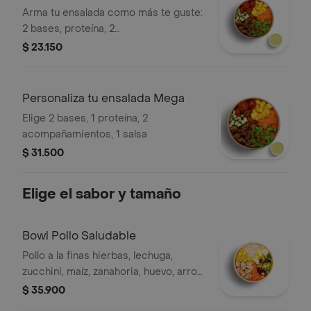
Arma tu ensalada como más te guste:
2 bases, proteína, 2
acompañamientos y salsa.
$ 23.150
Personaliza tu ensalada Mega
Elige 2 bases, 1 proteína, 2
acompañamientos, 1 salsa
$ 31.500
Elige el sabor y tamaño
Bowl Pollo Saludable
Pollo a la finas hierbas, lechuga,
zucchini, maíz, zanahoria, huevo, arroz
integral y salsa verde
$ 35.900