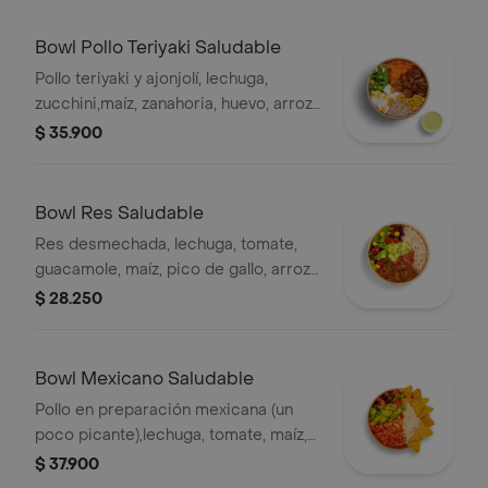
Bowl Pollo Teriyaki Saludable
Pollo teriyaki y ajonjolí, lechuga,
zucchini,maíz, zanahoria, huevo, arroz
integral y salsa verde
$ 35.900
Bowl Res Saludable
Res desmechada, lechuga, tomate,
guacamole, maíz, pico de gallo, arroz
integral y salsa verde
$ 28.250
Bowl Mexicano Saludable
Pollo en preparación mexicana (un
poco picante),lechuga, tomate, maíz,
aguacate, nachos, arroz integral y
$ 37.900
salsa verde