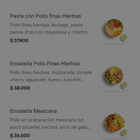
Pasta con Pollo finas Hierbas
Pollo finas hierbas, lechuga, pasta
penne (fría) con mayonesa y cilantro,
tomate cherry,mozzarella, maíz, huevo
$ 37.900
y salsa verde
Ensalada Pollo Finas Hierbas
Pollo finas hierbas, mozzarella, tomate
cherry, aguacate, huevo, zucchini,
maíz y base de lechuga
$ 38.000
Ensalada Mexicana
Pollo en preparación mexicana (un
poco picante), nachos, pico de gallo,
guacamole, mozzarrella, maíz, lechuga
$ 36.500