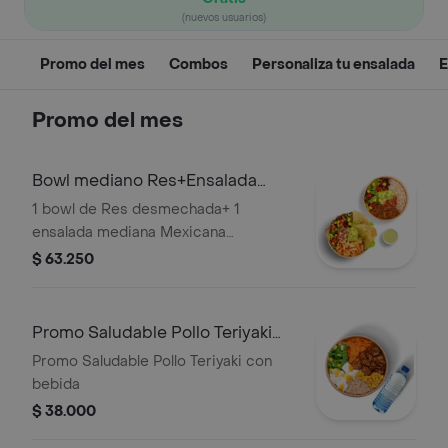
(nuevos usuarios)
Promo del mes
Combos
Personaliza tu ensalada
E
Promo del mes
Bowl mediano Res+Ensalada
mediana Mex
1 bowl de Res desmechada+ 1
ensalada mediana Mexicana
(ligeramente picante)
$ 63.250
Promo Saludable Pollo Teriyaki
con bebida
Promo Saludable Pollo Teriyaki con
bebida
$ 38.000