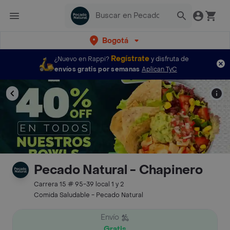
Bogotá
Regístrate
¿Nuevo en Rappi?
y disfruta de
envíos gratis por semanas
Aplican TyC
Pecado Natural - Chapinero
Carrera 15 # 95-39 local 1 y 2
Comida Saludable - Pecado Natural
Envío
Gratis