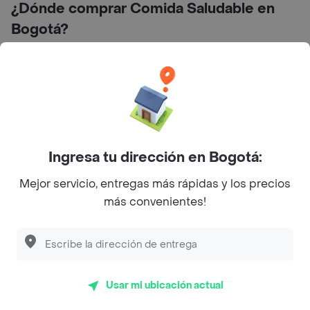
¿Dónde comprar Comida Saludable en
Bogotá?
Ingresa tu dirección en Bogotá:
Carrera 15 # 95-39 local 1 y 2
Mejor servicio, entregas más rápidas y los precios
más convenientes!
Preguntas frecuentes
¿Pecado Natural hace entrega a domicilio?
Usar mi ubicación actual
¿Cuál es la dirección de Pecado Natural?