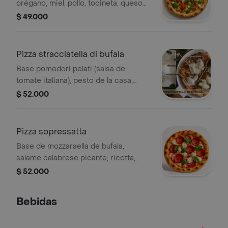
orégano, miel, pollo, tocineta, queso
feta, tomates cherry, mozzarella de
$ 49.000
búfala, albahaca.
Pizza stracciatella di bufala
Base pomodori pelati (salsa de
tomate italiana), pesto de la casa,
mozarella de búfala, almendras,
$ 52.000
stracciatella de búfala, miel.
Pizza sopressatta
Base de mozzaraella de bufala,
salame calabrese picante, ricotta,
cebolla roja, hot honey y albahaca.
$ 52.000
Bebidas