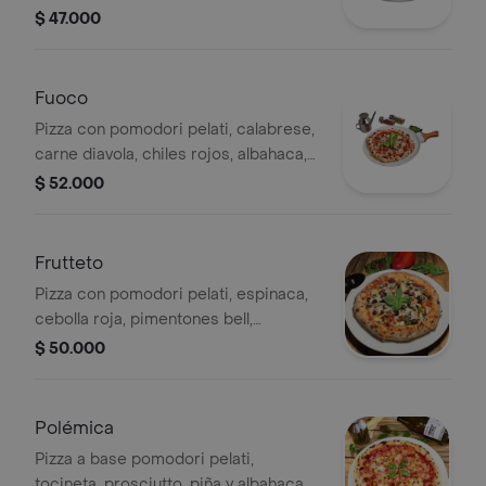
de tomates pelados italianos.
$ 47.000
Fuoco
Pizza con pomodori pelati, calabrese,
carne diavola, chiles rojos, albahaca,
mozzarella de búfala, parmesano y
$ 52.000
base de tomates pelados italianos.
Frutteto
Pizza con pomodori pelati, espinaca,
cebolla roja, pimentones bell,
aceitunas kalamata, albahaca,
$ 50.000
mozzarella y parmesano.
Polémica
Pizza a base pomodori pelati,
tocineta, prosciutto, piña y albahaca.