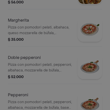
tomate, almendras y pecorino.
$ 56.000
Margherita
Pizza con pomodori pelati, albahaca,
queso mozzarella de búfala,
parmesano.
$ 35.000
Doble pepperoni
Pizza con pomodori pelati, pepperoni,
albahaca, mozzarella de búfala,
parmesano y base de tomates
$ 52.000
pelados italianos.
Pepperoni
Pizza con pomodori pelati, pepperoni,
albahaca, mozzarella de búfala, base