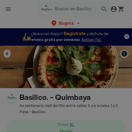
Bogotá
Regístrate
¿Nuevo en Rappi?
y disfruta de
envíos gratis por semanas
Aplican TyC
Basilico. - Quimbaya
Av centenario mall del Río entre calles 5 y 6 locales 1 y 2
Pizza - Basilico.
Envío
Gratis