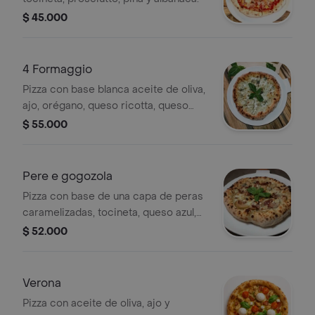
$ 45.000
4 Formaggio
Pizza con base blanca aceite de oliva,
ajo, orégano, queso ricotta, queso
azul, mozzarella de búfala, queso
$ 55.000
parmigiano reggiano y albahaca.
Pere e gogozola
Pizza con base de una capa de peras
caramelizadas, tocineta, queso azul,
albahaca, mozzarella de búfala,
$ 52.000
almendras, parmesan y arugula.
Verona
Pizza con aceite de oliva, ajo y