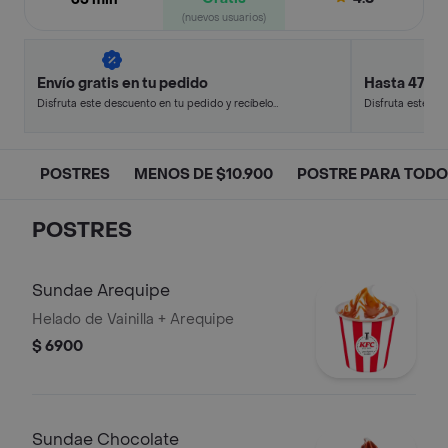
(nuevos usuarios)
Envío gratis en tu pedido
Hasta 47% 
Disfruta este descuento en tu pedido y recíbelo
Disfruta este de
en minutos.
en minutos.
POSTRES
MENOS DE $10.900
POSTRE PARA TOD
POSTRES
Sundae Arequipe
Helado de Vainilla + Arequipe
$ 6900
Sundae Chocolate