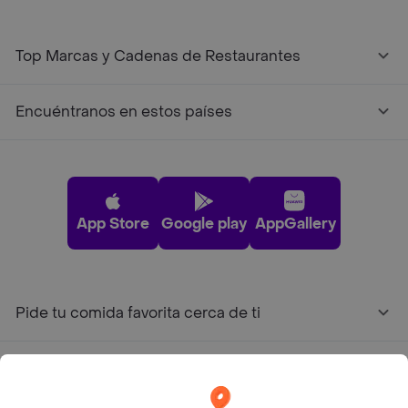
Top Marcas y Cadenas de Restaurantes
Encuéntranos en estos países
App Store
Google play
AppGallery
Pide tu comida favorita cerca de ti
Categorías