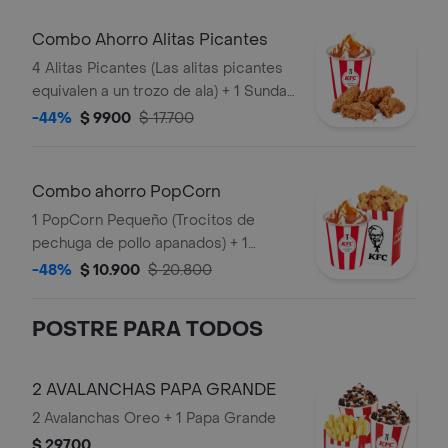
Combo Ahorro Alitas Picantes
4 Alitas Picantes (Las alitas picantes
equivalen a un trozo de ala) + 1 Sundae
de Arequipe
-44%
$ 9900
$ 17.700
Combo ahorro PopCorn
1 PopCorn Pequeño (Trocitos de
pechuga de pollo apanados) + 1
Sundae Arequipe
-48%
$ 10.900
$ 20.800
POSTRE PARA TODOS
2 AVALANCHAS PAPA GRANDE
2 Avalanchas Oreo + 1 Papa Grande
$ 29.700