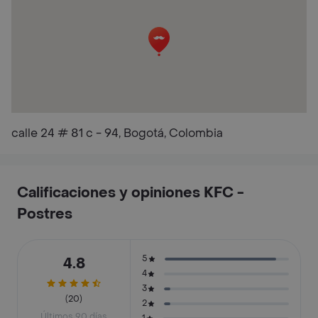
calle 24 # 81 c - 94, Bogotá, Colombia
Calificaciones y opiniones KFC -
Postres
5
4.8
4
3
(20)
2
Últimos 90 días