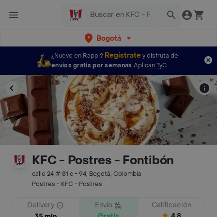
Bogotá
Regístrate
¿Nuevo en Rappi?
y disfruta de
envíos gratis por semanas
Aplican TyC
KFC - Postres - Fontibón
calle 24 # 81 c - 94, Bogotá, Colombia
Postres - KFC - Postres
Delivery
Envío
Calificación
Gratis
4.8
35 min