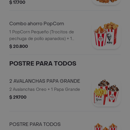
de Arequipe
$ 17.700
Combo ahorro PopCorn
1 PopCorn Pequeño (Trocitos de
pechuga de pollo apanados) + 1
Sundae Arequipe
$ 20.800
POSTRE PARA TODOS
2 AVALANCHAS PAPA GRANDE
2 Avalanchas Oreo + 1 Papa Grande
$ 29.700
POSTRE PARA TODOS