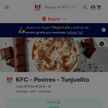
Bogotá
Regístrate
¿Nuevo en Rappi?
y disfruta de
envíos gratis por semanas
Aplican TyC
KFC - Postres - Tunjuelito
Calle 47 B Sur# 24 B - 33
Postres - KFC - Postres
Envío
Gratis