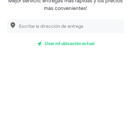
Mejor servicio, entregas más rápidas y los precios
importantes en Monteria con 4.1 de rating sobre un
más convenientes!
máximo de 5.
Top Marcas y Cadenas de Restaurantes
Usar mi ubicación actual
Encuéntranos en estos países
App Store
Google play
AppGallery
Pide tu comida favorita cerca de ti