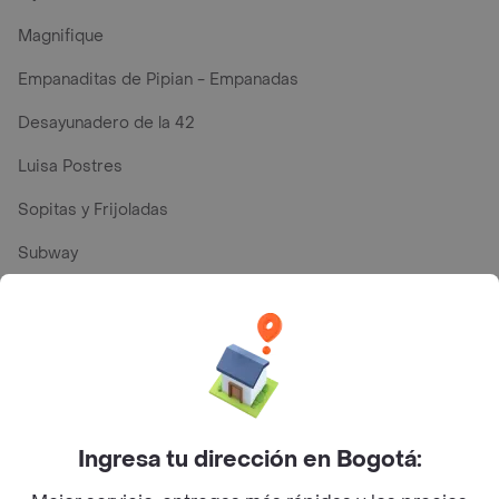
Magnifique
Empanaditas de Pipian - Empanadas
Desayunadero de la 42
Luisa Postres
Sopitas y Frijoladas
Subway
En los mas de 231 opiniones de clientes de Rappi fueron
realizadas pidiendo a domicilio de Presto en Monteria y
lo calificaron con un promedio de 4.1 sobre un máximo
de 5.
Ingresa tu dirección en Bogotá:
Del total de Restaurantes, Presto es uno de los más