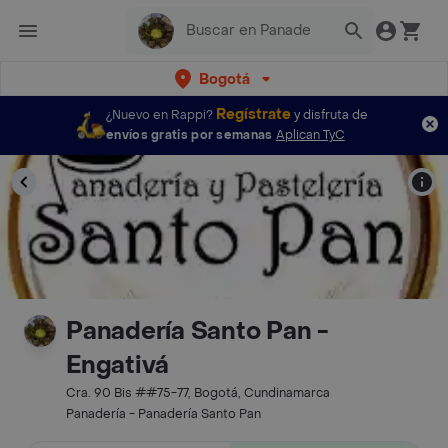
Bogotá
Regístrate
¿Nuevo en Rappi?
y disfruta de
envíos gratis por semanas
Aplican TyC
Panadería Santo Pan -
Engativá
Cra. 90 Bis ##75-77, Bogotá, Cundinamarca
Panadería - Panadería Santo Pan