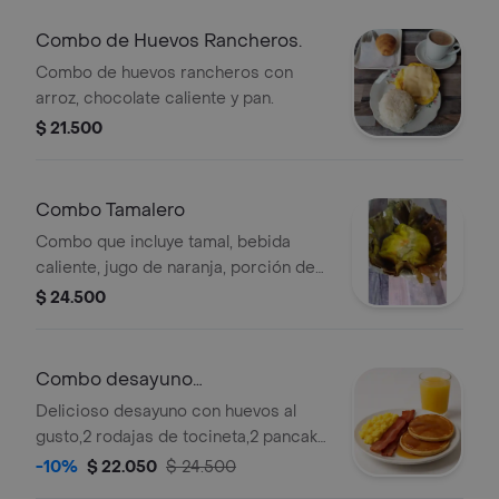
Combo de Huevos Rancheros.
Combo de huevos rancheros con
arroz, chocolate caliente y pan.
$ 21.500
Combo Tamalero
Combo que incluye tamal, bebida
caliente, jugo de naranja, porción de
queso y pan.
$ 24.500
Combo desayuno
americano+jugo de naranja
Delicioso desayuno con huevos al
gusto,2 rodajas de tocineta,2 pancake
con miel de maple y 1 jugo de naranja
-10%
$ 22.050
$ 24.500
natural.