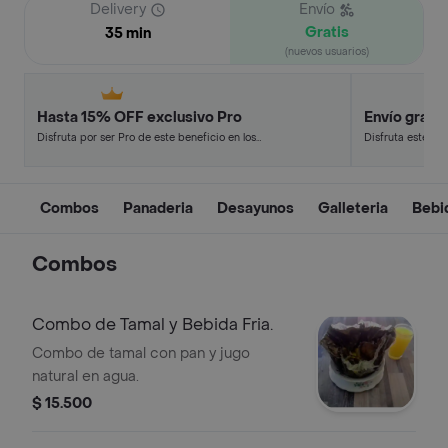
Delivery
Envío
Gratis
35 min
(nuevos usuarios)
Hasta 15% OFF exclusivo Pro
Envío gratis
Disfruta por ser Pro de este beneficio en los
Disfruta este de
restaurantes y tiendas más top.
en minutos.
Combos
Panaderia
Desayunos
Galleteria
Bebi
Combos
Combo de Tamal y Bebida Fria.
Combo de tamal con pan y jugo
natural en agua.
$ 15.500