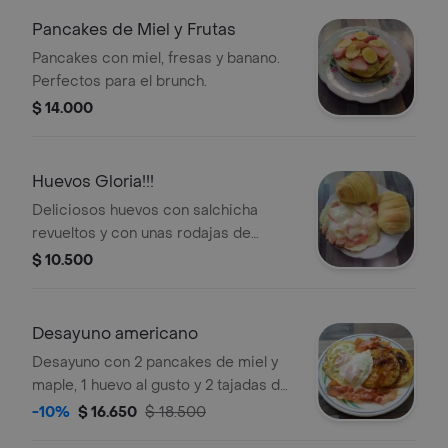
Pancakes de Miel y Frutas
Pancakes con miel, fresas y banano.
Perfectos para el brunch.
$ 14.000
Huevos Gloria!!!
Deliciosos huevos con salchicha
revueltos y con unas rodajas de
tomate y queso por encima y 1 pan.
$ 10.500
Desayuno americano
Desayuno con 2 pancakes de miel y
maple, 1 huevo al gusto y 2 tajadas de
tocineta.
-10%
$ 16.650
$ 18.500