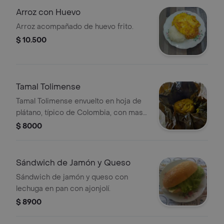
Arroz con Huevo
Arroz acompañado de huevo frito.
$ 10.500
Tamal Tolimense
Tamal Tolimense envuelto en hoja de
plátano, típico de Colombia, con masa
de maíz y relleno de carne.
$ 8000
Sándwich de Jamón y Queso
Sándwich de jamón y queso con
lechuga en pan con ajonjolí.
$ 8900