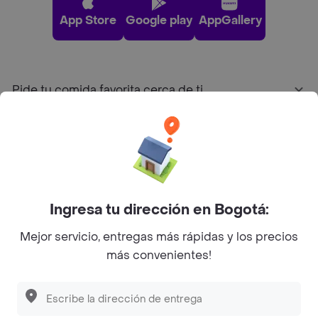
App Store
Google play
AppGallery
Pide tu comida favorita cerca de ti
Categorías
Únete a Rappi
Ingresa tu dirección en Bogotá:
Sobre Rappi
Mejor servicio, entregas más rápidas y los precios
más convenientes!
Facebook
Twitter
Instagram
©
2026
Rappi Inc. All rights reserved.