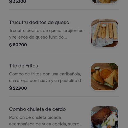
$ 35.100
Trucutru deditos de queso
Trucutru deditos de queso, crujientes
y rellenos de queso fundido.
Perfectos para compartir.
$ 50.700
Trio de Fritos
Combo de fritos con una caribañola,
una arepa con huevo y un pastelito de
pollo.
$ 22.900
Combo chuleta de cerdo
Porción de chuleta picada,
acompañada de yuca cocida, suero