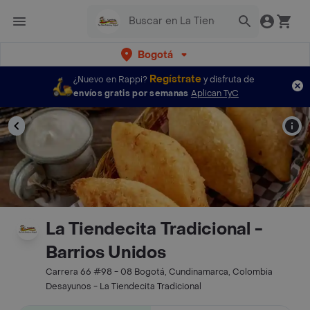
Bogotá
Regístrate
¿Nuevo en Rappi?
y disfruta de
envíos gratis por semanas
Aplican TyC
La Tiendecita Tradicional -
Barrios Unidos
Carrera 66 #98 - 08 Bogotá, Cundinamarca, Colombia
Desayunos - La Tiendecita Tradicional