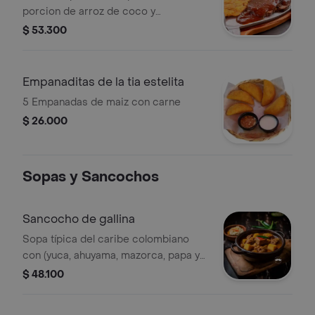
porcion de arroz de coco y
patacones .
$ 53.300
Empanaditas de la tia estelita
5 Empanadas de maiz con carne
$ 26.000
Sopas y Sancochos
Sancocho de gallina
Sopa típica del caribe colombiano
con (yuca, ahuyama, mazorca, papa y
porción de gallina) acompañado de
$ 48.100
arroz blanco.