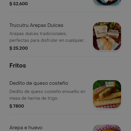
costeño y picante + bebida a
$ 52.600
disposición del restaurante.
Trucutru Arepas Dulces
Arepas dulces tradicionales,
perfectas para disfrutar en cualquier
momento. Elaboradas con
$ 25.200
ingredientes auténticos.
Fritos
Dedito de queso costeño
Dedito de queso costeño envuelto en
masa de harina de trigo.
$ 7800
Arepa e huevo