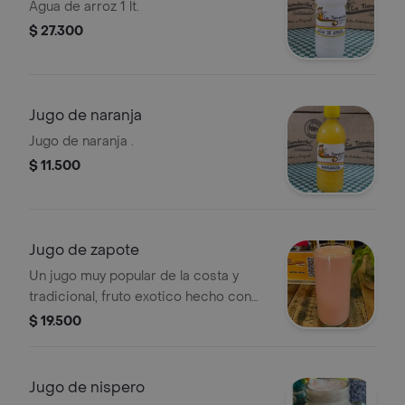
Agua de arroz 1 lt.
$ 27.300
Jugo de naranja
Jugo de naranja .
$ 11.500
Jugo de zapote
Un jugo muy popular de la costa y
tradicional, fruto exotico hecho con
pulpa de zapote y leche. .
$ 19.500
Jugo de nispero