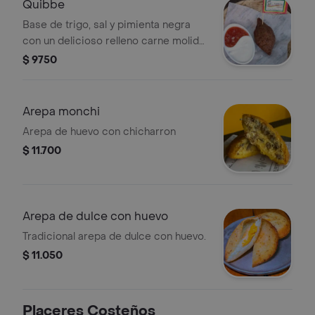
Quibbe
Base de trigo, sal y pimienta negra
con un delicioso relleno carne molida,
cebolla(comida del oriente medio
$ 9750
tradicional en la costa caribe).
Arepa monchi
Arepa de huevo con chicharron
$ 11.700
Arepa de dulce con huevo
Tradicional arepa de dulce con huevo.
$ 11.050
Placeres Costeños