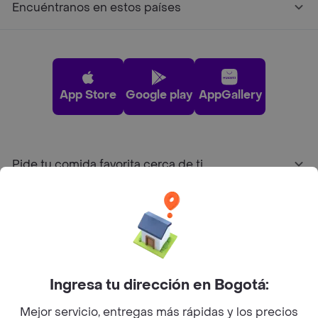
Encuéntranos en estos países
App Store
Google play
AppGallery
Pide tu comida favorita cerca de ti
Categorías
Únete a Rappi
Ingresa tu dirección en Bogotá:
Sobre Rappi
Mejor servicio, entregas más rápidas y los precios