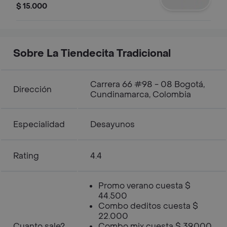
porción de crema.
$ 15.000
Sobre La Tiendecita Tradicional
Carrera 66 #98 - 08 Bogotá,
Dirección
Cundinamarca, Colombia
Especialidad
Desayunos
Rating
4.4
Promo verano cuesta $
44.500
Combo deditos cuesta $
22.000
Cuanto sale?
Combo mix cuesta $ 39.000