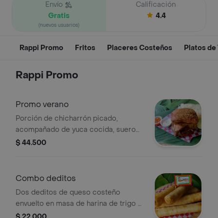
Envío
Calificación
Gratis
4.4
(nuevos usuarios)
Rappi Promo
Fritos
Placeres Costeños
Platos de
Rappi Promo
Promo verano
Porción de chicharrón picado,
acompañado de yuca cocida, suero
costeño y picante + agua de arroz
$ 44.500
360 ml
Combo deditos
Dos deditos de queso costeño
envuelto en masa de harina de trigo +
una bebida a disposición del
$ 22.000