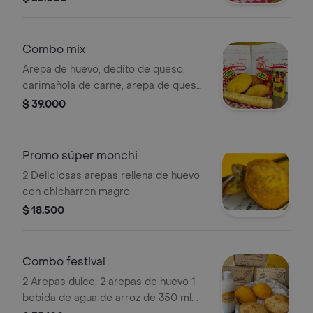
restaurante
Combo mix
Arepa de huevo, dedito de queso,
carimañola de carne, arepa de queso
y 2 bebidas de acuerdo a la
$ 39.000
disposición del restaurante.
Promo súper monchi
2 Deliciosas arepas rellena de huevo
con chicharron magro
$ 18.500
Combo festival
2 Arepas dulce, 2 arepas de huevo 1
bebida de agua de arroz de 350 ml. .