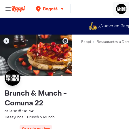
Bogotá
¿Nuevo en Rap
Rappi
Restaurantes a Dom
Brunch & Munch -
Comuna 22
calle 18 # 118-241
Desayunos - Brunch & Munch
Cerrado por hoy