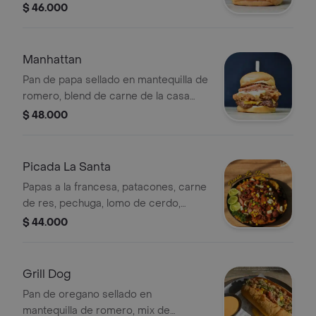
300gr, doble queso cheddar, cebolla
$ 46.000
crispy, mayonesa de tocineta, ali oli
de ajo. Acompañada con papas
francesas.
Manhattan
Pan de papa sellado en mantequilla de
romero, blend de carne de la casa
150gr, pechuga apanada 150gr, queso
$ 48.000
cheddar, queso mozzarella, pulled
pork, salsa chipotle. Acompañada con
papas francesas.
Picada La Santa
Papas a la francesa, patacones, carne
de res, pechuga, lomo de cerdo,
chorizo de ternera, salchicha
$ 44.000
ranchera, tocineta ahumada, maiz, mix
de lechugas, papa ripio, queso
costeño, cebollin chino. y salsas de la
Grill Dog
casa.
Pan de oregano sellado en
mantequilla de romero, mix de