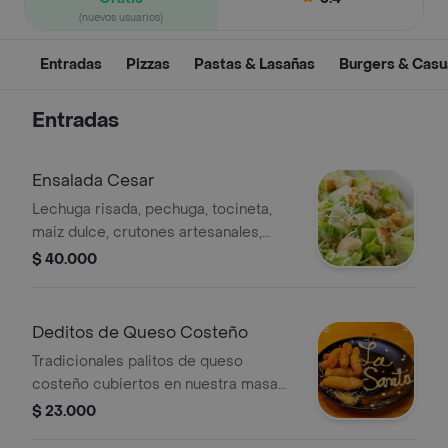
(nuevos usuarios)
Entradas
Pizzas
Pastas & Lasañas
Burgers & Casu
Entradas
Ensalada Cesar
Lechuga risada, pechuga, tocineta,
maiz dulce, crutones artesanales,
salsa cesar de la casa, parmesano
$ 40.000
Deditos de Queso Costeño
Tradicionales palitos de queso
costeño cubiertos en nuestra masa
especial. Combo x 6 und.
$ 23.000