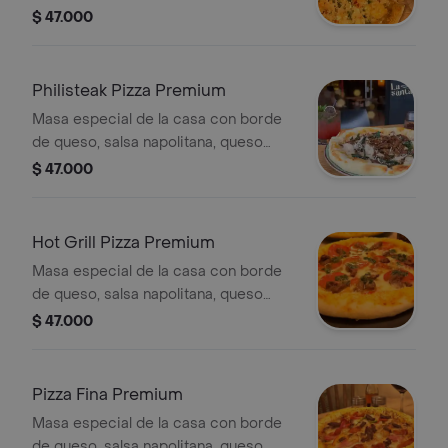
mozzarella, camarón salteados en
$ 47.000
salsa al ajillo, vegetales en brunoise.
Tamaño unico, 4 porciones
Philisteak Pizza Premium
Masa especial de la casa con borde
de queso, salsa napolitana, queso
mozzarella, lomo de cerdo en salsa de
$ 47.000
pimienta verde, salami artesanal,
parmesano fresco, Chiffonade de
espinaca orgánica , reducción
Hot Grill Pizza Premium
balsamica, coronada con nuestra
Masa especial de la casa con borde
cebolla crispy. Tamaño unico, 4
de queso, salsa napolitana, queso
porciones
mozzarella, carne de res, pepperoni,
$ 47.000
parmesano, salsa chimichurri,
ligeramente picante, Tamaño unico, 4
porciones
Pizza Fina Premium
Masa especial de la casa con borde
de queso, salsa napolitana, queso