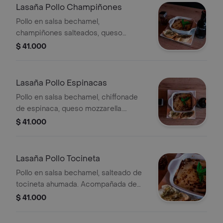
Lasaña Pollo Champiñones
Pollo en salsa bechamel,
champiñones salteados, queso
mozzarella. Acompañado de pan de la
$ 41.000
casa.
Lasaña Pollo Espinacas
Pollo en salsa bechamel, chiffonade
de espinaca, queso mozzarella.
Acompañado de pan de la casa.
$ 41.000
Lasaña Pollo Tocineta
Pollo en salsa bechamel, salteado de
tocineta ahumada. Acompañada de
pan de la casa.
$ 41.000