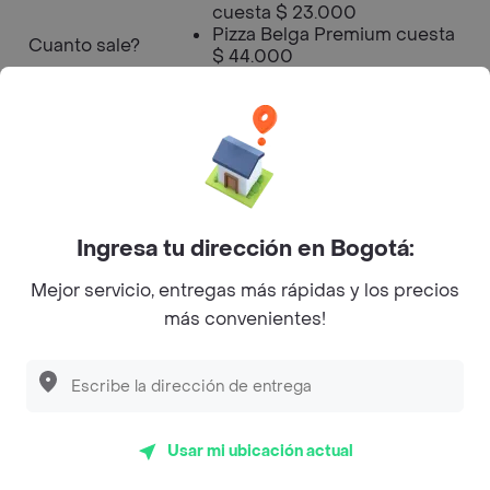
cuesta $ 23.000
Pizza Belga Premium cuesta
Cuanto sale?
$ 44.000
Green Apple Pizza Premium
cuesta $ 44.000
Pizzas con Camarones
Premium cuesta $ 47.000
Horario de
00:00:00
Apertura
Ingresa tu dirección en Bogotá:
Mejor servicio, entregas más rápidas y los precios
Horario de
más convenientes!
02:00:00
Cierre
La Santa - UCG13 Menú a
Usar mi ubicación actual
Domicilio