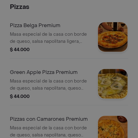
Pizzas
Pizza Belga Premium
Masa especial de la casa con borde
de queso, salsa napolitana ligera,
queso mozzarella, pepperoni, queso
$ 44.000
azul, champiñones. Tamaño unico, 4
porciones
Green Apple Pizza Premium
Masa especial de la casa con borde
de queso, salsa napolitana, queso
mozzarella, manzana verde, queso
$ 44.000
azul, queso parmesano. Tamaño unico,
4 porciones
Pizzas con Camarones Premium
Masa especial de la casa con borde
de queso, salsa napolitana, queso