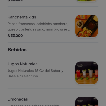
Rancherita kids
Papas francesas, salchicha ranchera,
queso costeño rayado, mini brownie y
jugo en cajita
$ 33.000
Bebidas
Jugos Naturales
Jugos Naturales 16 Oz del Sabor y
Base a tu eleccion
Limonadas