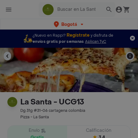
Bogotá
Regístrate
¿Nuevo en Rappi?
y disfruta de
envíos gratis por semanas
Aplican TyC
La Santa - UCG13
Dg 31g #31-06 cartagena colombia
Pizza - La Santa
Envío
Calificación
Gratis
3.4