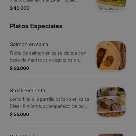
mantequilla aromatizada, rugula
francesas.
fresca, cebolla grillada, lomo fino a la
$ 40.000
parrilla, mozzarella gratinado, hilos de
puerro frito, salsa steak house.
Platos Especiales
Acompañado con papas francesas.
Salmon en salsa
Filete de salmon en salsa blanca con
base de mariscos y vegetales en
brunoise, pure de papa, ensalada de
$ 62.000
la casa.
Steak Pimienta
Lomo fino a la parrilla bañado en salsa
Steak Pimienta, acompañado de puré
de papas y ensalada de la casa.
$ 56.000
(250Gr)