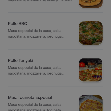
cebolla blanca, pimentones, aceitunas
negras, maiz, oregano.
Pollo BBQ
Masa especial de la casa, salsa
napolitana, mozzarella, pechuga
cocida en finas hierbas bañada en
salsa bbq artesanal, cebolla roja,
cilantro.
Pollo Teriyaki
Masa especial de la casa, salsa
napolitana, mozzarella, pechuga
cocida en finas hierbas bañada en
salsa teriyaki de la casa, cebolla
blanca, pimentones, semillas de
ajonjoli.
Maiz Tocineta Especial
Masa especial de la casa, salsa
napolitana, mozzarella, tocineta