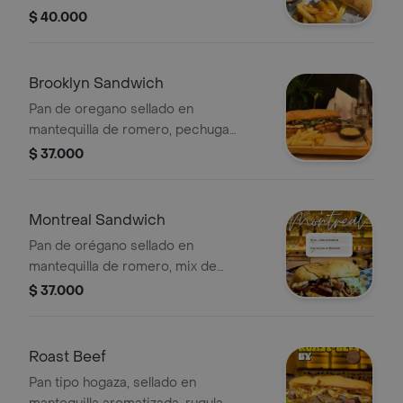
lechugas y papa ripio, chorizo
$ 40.000
campesino, queso mozarella, carne
de res, pechuga, tocineta ahumada,
maiz, chimichurri. Acompañado de
Brooklyn Sandwich
papas francesas.
Pan de oregano sellado en
mantequilla de romero, pechuga
crispy, queso costeño a la parrilla,
$ 37.000
cebolla caramelizada, mix de
lechugas, salsa chipotle. Acompañado
de papas francesas.
Montreal Sandwich
Pan de orégano sellado en
mantequilla de romero, mix de
lechugas, rodajas de tomate, lomo de
$ 37.000
cerdo salteado en bbq de lulo,
tocineta ahumada, chorizo
campesino, salami, queso mozzarella,
Roast Beef
salsa chipotle, cebolla crispy y
Pan tipo hogaza, sellado en
cebollín chino. Acompañado de papas