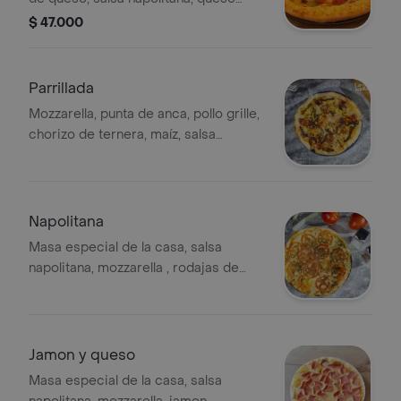
mozzarella, carne de res, chorizo de
$ 47.000
ternera, tocineta ahumada,
champiñones, cebolla blanca y
pimentones. Tamaño unico, 4
Parrillada
porciones
Mozzarella, punta de anca, pollo grille,
chorizo de ternera, maíz, salsa
chimichurri
Napolitana
Masa especial de la casa, salsa
napolitana, mozzarella , rodajas de
tomate, oregano y albahaca fresca.
Jamon y queso
Masa especial de la casa, salsa