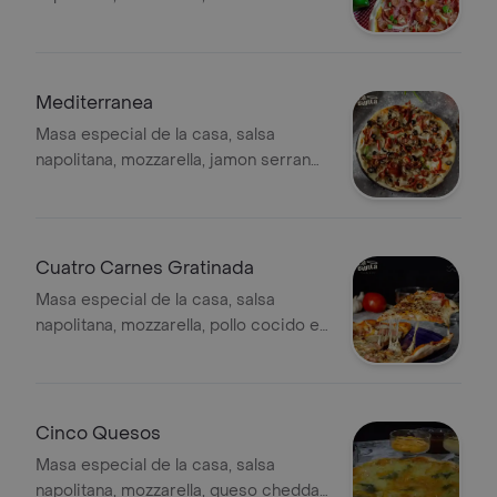
artesanal, tocineta ahumada, jamon,
chorizo de ternera, vegetales en
brunoise.
Mediterranea
Masa especial de la casa, salsa
napolitana, mozzarella, jamon serrano,
chorizo de ternera, cebolla blanca,
pimentones, aceitunas negras.
Cuatro Carnes Gratinada
Masa especial de la casa, salsa
napolitana, mozzarella, pollo cocido en
finas hierbas, tocineta ahumada,
salami artesanal, pepperoni
americano, queso cheddar.
Cinco Quesos
Masa especial de la casa, salsa
napolitana, mozzarella, queso cheddar,