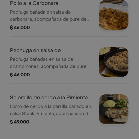
Pollo a la Carbonara
Pechuga bañada en salsa de
carbonara, acompañada de purè de
papas y ensalada de la casa. (250Gr)
$ 46.000
Pechuga en salsa de
champiñones
Pechuga bañadas en salsa de
champiñones, acompañada de purè
de papas y ensalada de la casa.
$ 46.000
(250Gr)
Solomillo de cerdo a la Pimienta
Lomo de cerdo a la parrilla bañado en
salsa Steak Pimienta, acompañado de
puré de papas y ensalada de la casa.
$ 49.000
(250Gr)