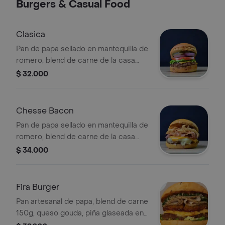
Burgers & Casual Food
Clasica
Pan de papa sellado en mantequilla de
romero, blend de carne de la casa
150gr, queso mozzarella, lechuga,
$ 32.000
tomate, cebolla roja, pepinillos, ali oli
de ajo, salsa chipotle. Acompañada
con papas francesas.
Chesse Bacon
Pan de papa sellado en mantequilla de
romero, blend de carne de la casa
150gr, queso cheddar, queso
$ 34.000
mozzarella, tocineta, cebolla crispy, ali
oli de ajo, salsa chipotle. Acompañada
con papas francesas.
Fira Burger
Pan artesanal de papa, blend de carne
150g, queso gouda, piña glaseada en
especies españolas, pastrami de