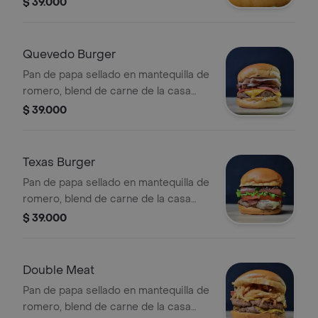
$ 39.000
pavo, mix de lechugas, chimichurri de
la casa, salsa bbq de lulo y alioli.
Acompañado de papas francesa
Quevedo Burger
Pan de papa sellado en mantequilla de
romero, blend de carne de la casa
150gr, queso cheddar, mix de carnes
$ 39.000
madura (Pepperoni, salami, tocineta),
jamon serrano, salsa chipotle, salsa
mayonesa de tocineta. Acompañada
Texas Burger
con papas a la francesa.
Pan de papa sellado en mantequilla de
romero, blend de carne de la casa
150gr, queso mozzarella, tocineta
$ 39.000
ahumada, chorizo parrillado, lechuga,
tomate, chimichurri, oli oli, salsa
chipotle. Acompañada con papas
Double Meat
francesas.
Pan de papa sellado en mantequilla de
romero, blend de carne de la casa