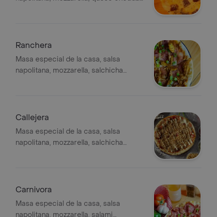
queso parmesano, lonjas de guayaba
dulce artesanal.
Ranchera
Masa especial de la casa, salsa
napolitana, mozzarella, salchicha
ranchera, pollo cocido en finas
hierbas bañado en salsa bbq
artesanal, cebollin chino.
Callejera
Masa especial de la casa, salsa
napolitana, mozzarella, salchicha
ranchera, tocineta ahumada, jamon,
chorizo de ternera, papa ripio, ali oli
de ajo.
Carnivora
Masa especial de la casa, salsa
napolitana, mozzarella, salami