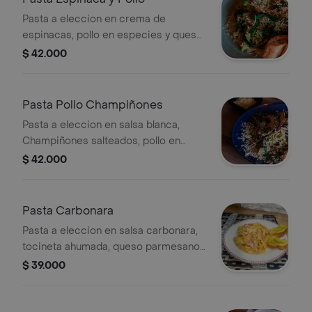
Pasta a eleccion en crema de
espinacas, pollo en especies y queso
parmesano. Acompañadas de pan de
$ 42.000
la casa.
Pasta Pollo Champiñones
Pasta a eleccion en salsa blanca,
Champiñones salteados, pollo en
especias. Acompañado de pan de la
$ 42.000
casa
Pasta Carbonara
Pasta a eleccion en salsa carbonara,
tocineta ahumada, queso parmesano,
pan de la casa.
$ 39.000