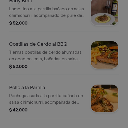
Baby Beef
Lomo fino a la parrilla bañado en salsa
chimichurri, acompañado de puré de
papas y ensalada de la casa. (250Gr)
$ 52.000
Costillas de Cerdo al BBQ
Tiernas costillas de cerdo ahumadas
en coccion lenta, bañadas en salsa
bbq artesanal, acompañadas de
$ 52.000
papas a la francesa y ensalada de la
casa.
Pollo a la Parrilla
Pechuga asada a la parrilla bañada en
salsa chimichurri, acompañada de
purè de papas y ensalada de la casa.
$ 42.000
(250Gr)