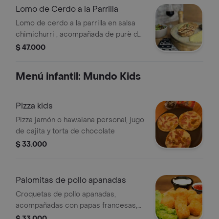
Lomo de Cerdo a la Parrilla
Lomo de cerdo a la parrilla en salsa
chimichurri , acompañada de purè de
papas y ensalada de la casa. (250Gr)
$ 47.000
Menú infantil: Mundo Kids
Pizza kids
Pizza jamón o hawaiana personal, jugo
de cajita y torta de chocolate
$ 33.000
Palomitas de pollo apanadas
Croquetas de pollo apanadas,
acompañadas con papas francesas,
mini brownie y jugo en cajita.
$ 33.000