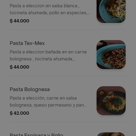
Pasta a eleccion en salsa blanca ,
tocineta ahumada, pollo en especies,
maíz dulce, aceitunas negras,
$ 44.000
parmesano, Acompañado de pan de
la casa
Pasta Tex-Mex
Pasta a eleccion bañada en en carne
bolognesa , tocineta ahumada,
salchicha ranchera, maíz dulce y
$ 44.000
parmesano. Acompañadas con pan
de la casa. Ligeramente picante
Pasta Bolognesa
Pasta a elección, carne en salsa
bolognesa, queso parmesano y pan
de la casa
$ 42.000
Pasta Espinaca y Pollo