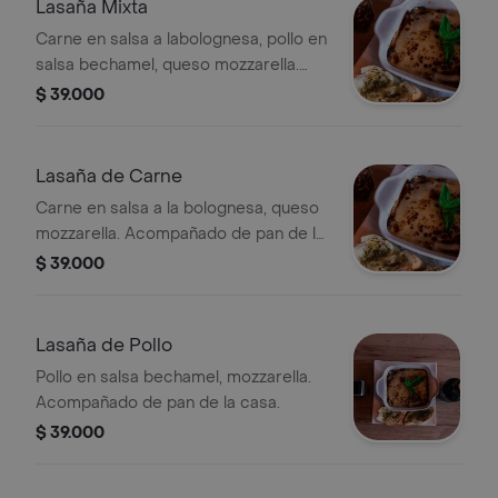
Lasaña Mixta
Carne en salsa a labolognesa, pollo en
salsa bechamel, queso mozzarella.
Acompañado de pan de la casa.
$ 39.000
Lasaña de Carne
Carne en salsa a la bolognesa, queso
mozzarella. Acompañado de pan de la
casa.
$ 39.000
Lasaña de Pollo
Pollo en salsa bechamel, mozzarella.
Acompañado de pan de la casa.
$ 39.000