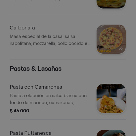
queso holandes, queso azul,
parmesano.
Carbonara
Masa especial de la casa, salsa
napolitana, mozzarella, pollo cocido en
finas hierbas, tocineta ahumada,
chiffonade de espinacas.
Pastas & Lasañas
Pasta con Camarones
Pasta a elección en salsa blanca con
fondo de marisco, camarones,
vegetales en brunoise. Acompañado
$ 46.000
de pan de la casa.
Pasta Puttanesca