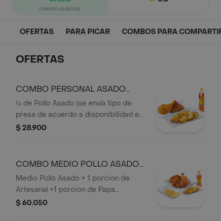
(nuevos usuarios)
OFERTAS
PARA PICAR
COMBOS PARA COMPARTI
OFERTAS
COMBO PERSONAL ASADO
OFERTA
¼ de Pollo Asado (se envía tipo de
presa de acuerdo a disponibilidad en
punto de venta),1 Acompañamiento
$ 28.900
(Papa Artesanal o Dos papas Saladas),
1 Bebida Personal
COMBO MEDIO POLLO ASADO
OFERTA
Medio Pollo Asado + 1 porcion de
Artesanal +1 porcion de Papa
Francesa + 1 Bebida Personal.
$ 60.050