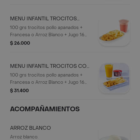
Mango) + Vaso de Helado San
Jerónimo.
MENU INFANTIL TROCITOS
SOLO
100 grs trocitos pollo apanados +
Francesa o Arroz Blanco + Jugo 16
onzas (Mora o Mango).
$ 26.000
MENU INFANTIL TROCITOS CON
HELADO
100 grs trocitos pollo apanados +
Francesa o Arroz Blanco + Jugo 16
onzas (Mora o Mango) + + Vaso de
$ 31.400
Helado San Jerónimo.
ACOMPAÑAMIENTOS
ARROZ BLANCO
Arroz blanco.