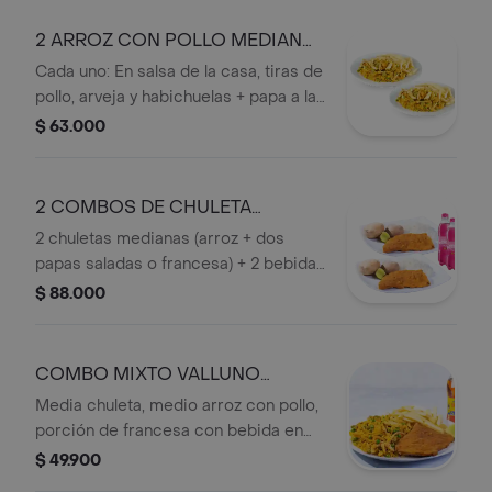
2 ARROZ CON POLLO MEDIANO
OFERTA
Cada uno: En salsa de la casa, tiras de
pollo, arveja y habichuelas + papa a la
francesa.
$ 63.000
2 COMBOS DE CHULETA
MEDIANA OFERTA
2 chuletas medianas (arroz + dos
papas saladas o francesa) + 2 bebidas
personales.
$ 88.000
COMBO MIXTO VALLUNO
OFERTA
Media chuleta, medio arroz con pollo,
porción de francesa con bebida en
botella.
$ 49.900