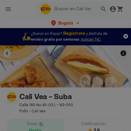
Bogotá
Regístrate
¿Nuevo en Rappi?
y disfruta de
envíos gratis por semanas
Aplican TyC
Cali Vea - Suba
Calle 185 No.45-03 L - N3-092
Pollo - Cali Vea
Envío
Calificación
Gratis
3.8