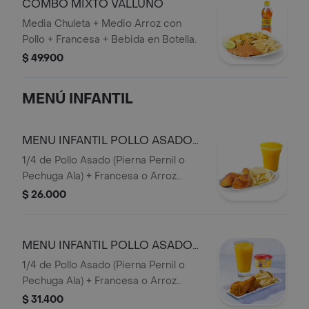
COMBO MIXTO VALLUNO
Media Chuleta + Medio Arroz con
Pollo + Francesa + Bebida en Botella.
$ 49.900
MENÚ INFANTIL
MENU INFANTIL POLLO ASADO
SOLO
1/4 de Pollo Asado (Pierna Pernil o
Pechuga Ala) + Francesa o Arroz
Blanco + Jugo 16 onzas (Mora o
$ 26.000
Mango).
MENU INFANTIL POLLO ASADO
CON HELADO
1/4 de Pollo Asado (Pierna Pernil o
Pechuga Ala) + Francesa o Arroz
Blanco + Jugo 16 onzas (Mora o
$ 31.400