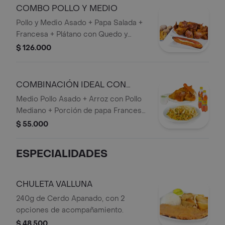
COMBO POLLO Y MEDIO
Pollo y Medio Asado + Papa Salada +
Francesa + Plátano con Quedo y
Bocadillo + 1 bebida 1,5 lts.
$ 126.000
COMBINACIÓN IDEAL CON
ARROZ CON POLLO
Medio Pollo Asado + Arroz con Pollo
Mediano + Porción de papa Francesa
+ 2 bebidas personales.
$ 55.000
ESPECIALIDADES
CHULETA VALLUNA
240g de Cerdo Apanado, con 2
opciones de acompañamiento.
$ 48.500