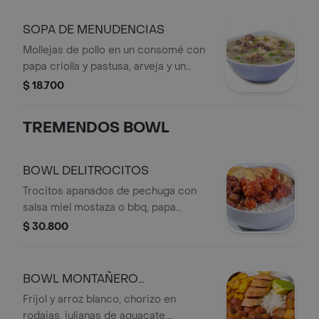
Porción de arroz blanco LBR + Bebida
personal en botella.
SOPA DE MENUDENCIAS
Mollejas de pollo en un consomé con
papa criolla y pastusa, arveja y un
toque de cilantro.
$ 18.700
TREMENDOS BOWL
BOWL DELITROCITOS
Trocitos apanados de pechuga con
salsa miel mostaza o bbq, papa
artesanal, frijol y arroz blanco, con
$ 30.800
bebida personal.
BOWL MONTAÑERO
AGREGADOR
Frijol y arroz blanco, chorizo en
rodajas, julianas de aguacate,