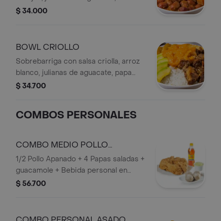
chicharrón crocante, cubos de
$ 34.000
plátano maduro, con bebida personal.
BOWL CRIOLLO
Sobrebarriga con salsa criolla, arroz
blanco, julianas de aguacate, papa
artesanal y bebida personal.
$ 34.700
COMBOS PERSONALES
COMBO MEDIO POLLO
APANADO
1/2 Pollo Apanado + 4 Papas saladas +
guacamole + Bebida personal en
Botella.
$ 56.700
COMBO PERSONAL ASADO