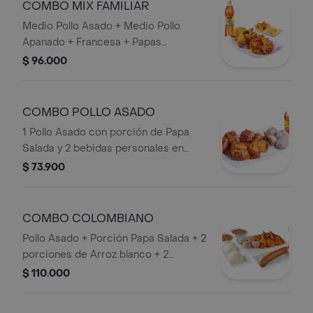
COMBO MIX FAMILIAR
Medio Pollo Asado + Medio Pollo
Apanado + Francesa + Papas
Artesanales + Bebida 1,5 lts.
$ 96.000
COMBO POLLO ASADO
1 Pollo Asado con porción de Papa
Salada y 2 bebidas personales en
Botella.
$ 73.900
COMBO COLOMBIANO
Pollo Asado + Porción Papa Salada + 2
porciones de Arroz blanco + 2
porciones de frijol + plátano Maduro +
$ 110.000
Bebida 1,5 lts.