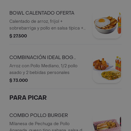
BOWL CALENTADO OFERTA
Calentado de arroz, frijol +
sobrebarriga y pollo en salsa típica +
papa artesanal + huevo frito + bebida
$ 27.500
personal
COMBINACIÓN IDEAL BOG
OFERTA
Arroz con Pollo Mediano, 1/2 pollo
asado y 2 bebidas personales
$ 73.000
PARA PICAR
COMBO POLLO BURGER
Milanesa de Pechuga de Pollo
Apanada, queso tipo sabana, salsa de