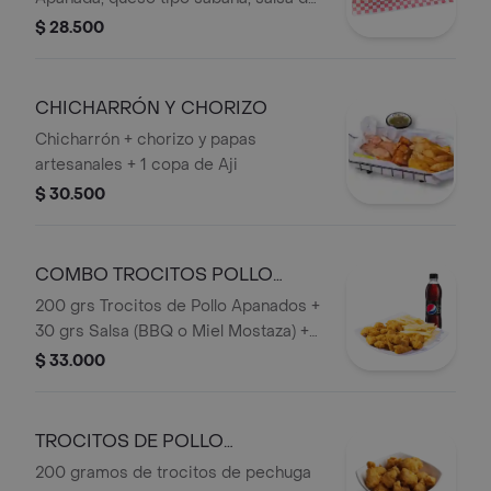
la casa en Pan de Papa, acompañado
$ 28.500
de papas artesanales y bebida
persona.
CHICHARRÓN Y CHORIZO
Chicharrón + chorizo y papas
artesanales + 1 copa de Aji
$ 30.500
COMBO TROCITOS POLLO
APANADOS
200 grs Trocitos de Pollo Apanados +
30 grs Salsa (BBQ o Miel Mostaza) +
Francesa o Papa Artesanal+ Bebida
$ 33.000
personal en botella.
TROCITOS DE POLLO
APANADOS
200 gramos de trocitos de pechuga