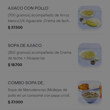
AJIACO CON POLLO
(700 gramos) acompañado de Arroz
blanco,1/4 Aguacate ,Crema de leche,
Alcaparras
$ 37.500
SOPA DE AJIACO
(350 gramos) acompañado de Crema
de leche + Alcaparras
$ 18.700
COMBO SOPA DE
MENUDENCIAS
Sopa de Menudencias (Mollejas de
pollo en un consomé con papa criolla
y pastusa + arveja y un toque de
$ 37.000
cilantro) + 1/4 de Pollo Asado + 1