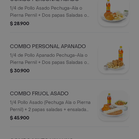
1/4 de Pollo Asado Pechuga-Ala o
Pierna Pernil + Dos papas Saladas o
Francesa o Papa Artesanal + Bebida
$ 28.900
personal en Botella.
COMBO PERSONAL APANADO
1/4 de Pollo Apanado Pechuga-Ala o
Pierna Pernil + Dos papas Saladas o
Francesa o papa Artesanal + Bebida
$ 30.900
Botella.
COMBO FRIJOL ASADO
1/4 Pollo Asado (Pechuga Ala o Pierna
Pernil) + 2 papas saladas + ensalada
caribe mediana + arroz + frijol+
$ 45.900
Bebida en Botella.