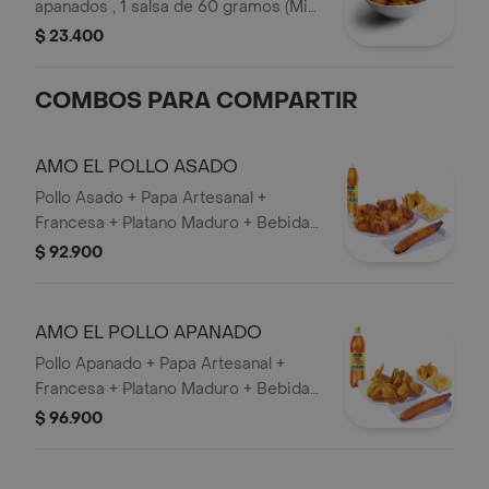
apanados , 1 salsa de 60 gramos (Miel
mostaza o BBQ).
$ 23.400
COMBOS PARA COMPARTIR
AMO EL POLLO ASADO
Pollo Asado + Papa Artesanal +
Francesa + Platano Maduro + Bebida
1,5 lts.
$ 92.900
AMO EL POLLO APANADO
Pollo Apanado + Papa Artesanal +
Francesa + Platano Maduro + Bebida
1,5 lts.
$ 96.900