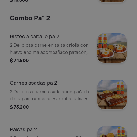
$ 15.800
Combo Pa¨ 2
Bistec a caballo pa 2
2 Deliciosa carne en salsa criolla con
huevo encima acompañado patacón,
papa a la francesa y arroz + 2 gaseosa
$ 74.500
pet 400
Carnes asadas pa 2
2 Deliciosa carne asada acompañada
de papas francesas y arepita paisa +
2 gaseosa pet 400
$ 73.200
Paisas pa 2