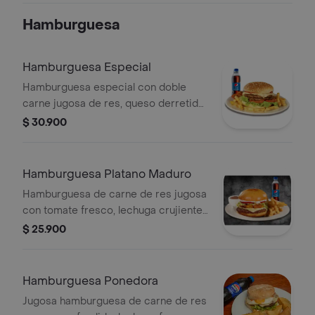
Hamburguesa
Hamburguesa Especial
Hamburguesa especial con doble
carne jugosa de res, queso derretido,
tomate fresco y crujiente lechuga,
$ 30.900
servida con papas en casco doradas
y una refrescante gaseosa.
Hamburguesa Platano Maduro
Hamburguesa de carne de res jugosa
con tomate fresco, lechuga crujiente
y un toque dulce de plátano maduro,
$ 25.900
acompañada de papas en casco
doradas y una gaseosa bien fría.
Hamburguesa Ponedora
Jugosa hamburguesa de carne de res