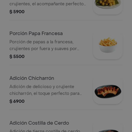
crujientes, el acompañante perfecto
para cualquier plato.
$ 5900
Porción Papa Francesa
Porción de papas a la francesa,
crujientes por fuera y suaves por
dentro, el acompañante ideal para
$ 5500
cualquier plato.
Adición Chicharrón
Adición de delicioso y crujiente
chicharrón, el toque perfecto para
intensificar el sabor de tu plato.
$ 6900
Adición Costilla de Cerdo
Adición de tierna costilla de cerdo,