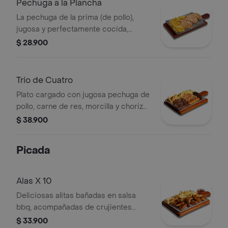
Pechuga a la Plancha
La pechuga de la prima (de pollo),
jugosa y perfectamente cocida,
acompañada de crujientes papas a la
$ 28.900
francesa y una fresca ensalada.
Trio de Cuatro
Plato cargado con jugosa pechuga de
pollo, carne de res, morcilla y chorizo,
acompañado de papas a la francesa
$ 38.900
crujientes, ensalada fresca y un toque
de ají picante.
Picada
Alas X 10
Deliciosas alitas bañadas en salsa
bbq, acompañadas de crujientes
papas a la francesa, ¡una combinación
$ 33.900