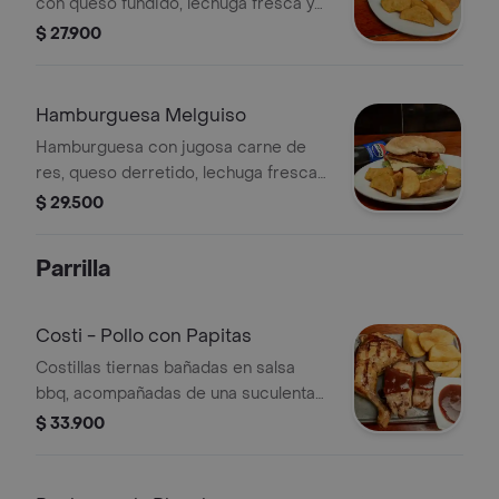
con queso fundido, lechuga fresca y
un huevo frito sobre pan suave,
$ 27.900
acompañada de papas en casco,
variedad de salsas y una gaseosa
bien fría.
Hamburguesa Melguiso
Hamburguesa con jugosa carne de
res, queso derretido, lechuga fresca y
chorizo artesanal sobre pan suave,
$ 29.500
acompañada de papas en casco,
salsas variadas y una gaseosa bien
Parrilla
fría.
Costi - Pollo con Papitas
Costillas tiernas bañadas en salsa
bbq, acompañadas de una suculenta
pierna de pernil de pollo y papas en
$ 33.900
casco crujientes.