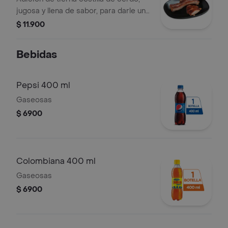
jugosa y llena de sabor, para darle un
toque extra a tu plato.
$ 11.900
Bebidas
Pepsi 400 ml
Gaseosas
$ 6900
Colombiana 400 ml
Gaseosas
$ 6900