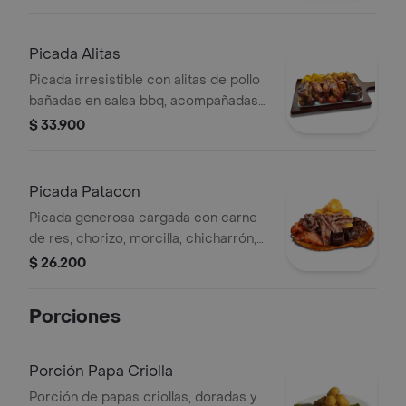
llena de sabor!
Picada Alitas
Picada irresistible con alitas de pollo
bañadas en salsa bbq, acompañadas
de papas criollas, crujiente
$ 33.900
chicharrón, morcilla, chorizo, costillas
de cerdo y monedas de plátano
doradas.
Picada Patacon
Picada generosa cargada con carne
de res, chorizo, morcilla, chicharrón,
papas criollas y un toque de ají, todo
$ 26.200
perfectamente servido sobre un
crujiente patacón.
Porciones
Porción Papa Criolla
Porción de papas criollas, doradas y