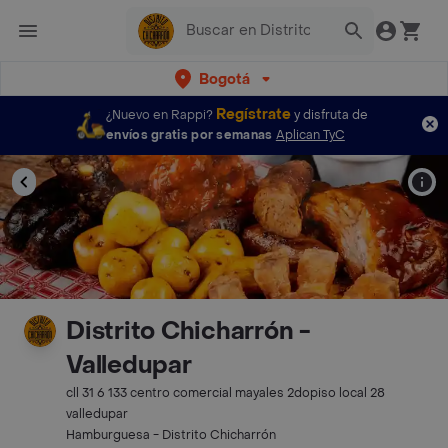
Bogotá
Regístrate
¿Nuevo en Rappi?
y disfruta de
envíos gratis por semanas
Aplican TyC
Distrito Chicharrón -
Valledupar
cll 31 6 133 centro comercial mayales 2dopiso local 28
valledupar
Hamburguesa - Distrito Chicharrón