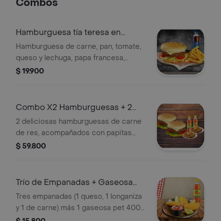
Combos
Hamburguesa tía teresa en
combo
Hamburguesa de carne, pan, tomate,
queso y lechuga, papa francesa,
salsas y gaseosa.400 ml (sabor a
$ 19.900
disponibilidad)
Combo X2 Hamburguesas + 2
Gaseosas 400ml
2 deliciosas hamburguesas de carne
de res, acompañados con papitas
casco y 2 gaseosas 400ml, sabor a
$ 59.800
disponibilidad
Trío de Empanadas + Gaseosa
400 ml
Tres empanadas (1 queso, 1 longaniza
y 1 de carne) más 1 gaseosa pet 400
(sabor según disponibilidad)