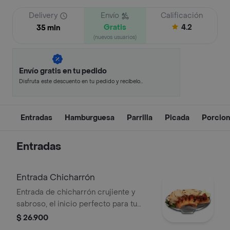
Delivery
Envío
Calificación
Gratis
4.2
35 min
(nuevos usuarios)
Envío gratis en tu pedido
Disfruta este descuento en tu pedido y recíbelo
en minutos.
Entradas
Hamburguesa
Parrilla
Picada
Porcio
Entradas
Entrada Chicharrón
Entrada de chicharrón crujiente y
sabroso, el inicio perfecto para tu
comida.
$ 26.900