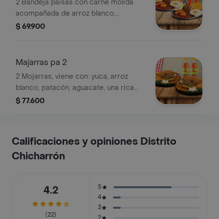
2 Bandeja paisas con carne molida
acompañada de arroz blanco,
patacón, huevo, arepita, paisa chorizo,
$ 69.900
chicharrón y aguacate + 2 gaseosa
pet 400
Majarras pa 2
2 Mojarras, viene con: yuca, arroz
blanco, patacón, aguacate, una rica
ensalada, limón + 2 gaseosa pet 400
$ 77.600
Calificaciones y opiniones Distrito
Chicharrón
5
4.2
4
3
(22)
2