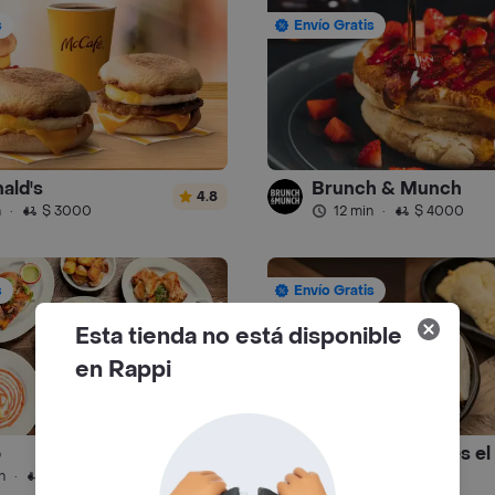
s
Envío Gratis
ald's
Brunch & Munch
4.8
n
·
$ 3000
12 min
·
$ 4000
s
Envío Gratis
Esta tienda no está disponible
en Rappi
o
4.5
n
·
$ 8000
12 min
·
$ 4000