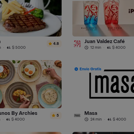
a
Juan Valdez Café
4.8
n
·
$ 5000
12 min
·
$ 4000
s
Envío Gratis
nos By Archies
Masa
5
n
·
$ 4000
24 min
·
$ 4000