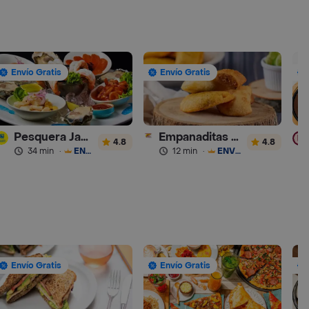
Envío Gratis
Envío Gratis
Pesquera Jaramillo
Empanaditas de Pipian - Empanadas
4.8
4.8
34 min
·
ENVÍO GRATIS
12 min
·
ENVÍO GRATIS
Envío Gratis
Envío Gratis