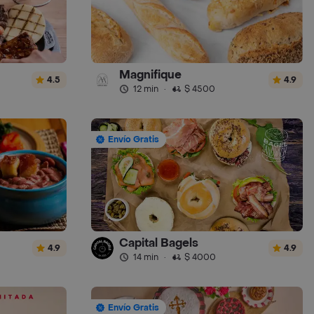
Magnifique
4.5
4.9
12 min
·
$ 4500
Envío Gratis
Capital Bagels
4.9
4.9
14 min
·
$ 4000
Envío Gratis