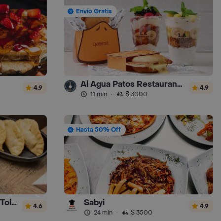
Envío Gratis
Al Agua Patos Restaurante - Turbo
4.9
4.9
11 min
·
$ 3000
Hasta 50% Off
Lechona y Tamales el Tolimense
Sabyi
4.6
4.9
24 min
·
$ 3500