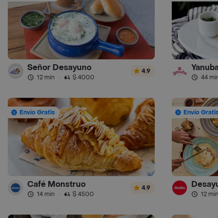
Señor Desayuno
Yanub
4.9
12 min
·
$ 4000
44 mi
Envío Gratis
Envío Grati
Café Monstruo
Desayu
4.9
14 min
·
$ 4500
12 mi