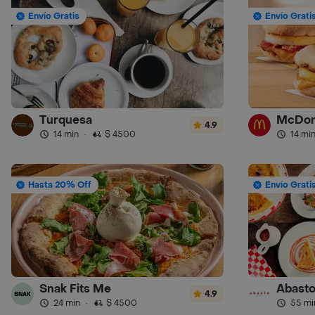
Envío Gratis
Envío Grati
Turquesa
McDon
4.9
14 min
·
$ 4500
14 mi
Hasta 20% Off
Envío Grati
Snak Fits Me
Abast
4.9
24 min
·
$ 4500
55 mi