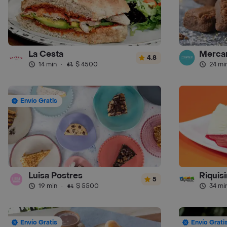
La Cesta
Mercar
4.8
14 min
·
$ 4500
24 mi
Envío Gratis
Luisa Postres
Riquis
5
19 min
·
$ 5500
34 mi
Envío Gratis
Envío Grati