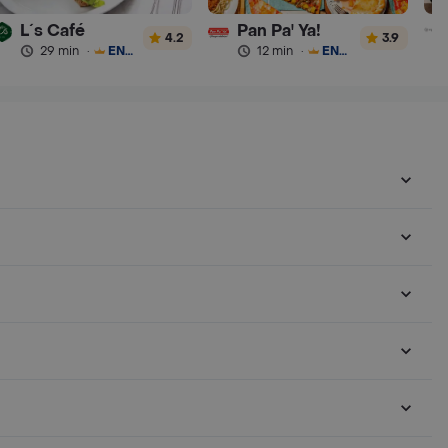
L´s Café
Pan Pa' Ya!
4.2
3.9
29 min
·
ENVÍO GRATIS
12 min
·
ENVÍO GRATIS