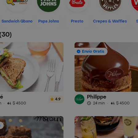
Sandwich Qbano
Papa Johns
Presto
Crepes & Waffles
(30)
s
Envío Gratis
fé
Philippe
4.9
n
·
$ 4500
24 min
·
$ 4500
s