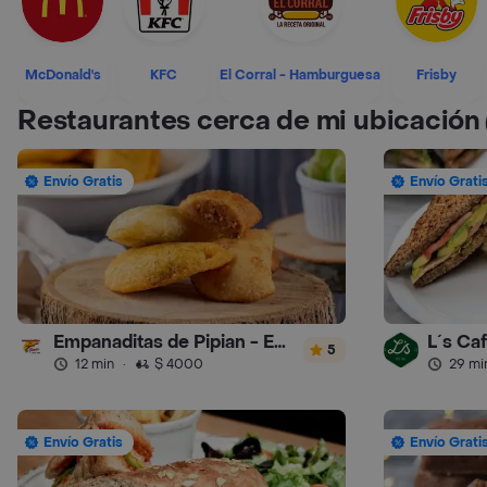
McDonald's
KFC
El Corral - Hamburguesa
Frisby
Restaurantes cerca de mi ubicación
Envío Gratis
Envío Grati
Empanaditas de Pipian - Empanadas
L´s Ca
5
12 min
·
$ 4000
29 mi
Envío Gratis
Envío Grati