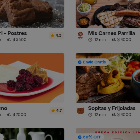
i - Postres
Mis Carnes Parrilla
4.5
n
·
$ 5500
12 min
·
$ 4000
Envío Gratis
imo
Sopitas y Frijoladas
4.7
n
·
$ 7000
12 min
·
$ 4000
s
50% OFF