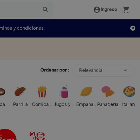
Ingreso
minos y condiciones
Ordenar por :
Relevancia
ica
Parrilla
Comida Rápida
Jugos y Batidos
Empanadas
Panadería
Italiana