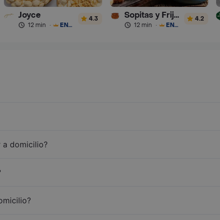
Joyce
Sopitas y Frijoladas
4.3
4.2
12 min
·
ENVÍO GRATIS
12 min
·
ENVÍO GRATIS
 a domicilio?
?
omicilio?