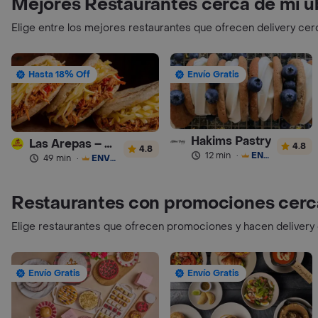
Mejores Restaurantes cerca de mi u
Elige entre los mejores restaurantes que ofrecen delivery cer
Hasta 18% Off
Envío Gratis
Hakims Pastry
Las Arepas – Arepas Rellenas
4.8
4.8
12 min
·
ENVÍO GRATIS
49 min
·
ENVÍO GRATIS
Restaurantes con promociones cerc
Elige restaurantes que ofrecen promociones y hacen delivery
Envío Gratis
Envío Gratis