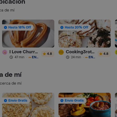
bicación
ca de mí
Hasta 18% Off
Hasta 20% Off
I Love Churros 95
Cooking3rothers
4.8
4.8
47 min
·
ENVÍO GRATIS
24 min
·
ENVÍO GRATIS
a de mí
 cerca de mí
Envío Gratis
Envío Gratis