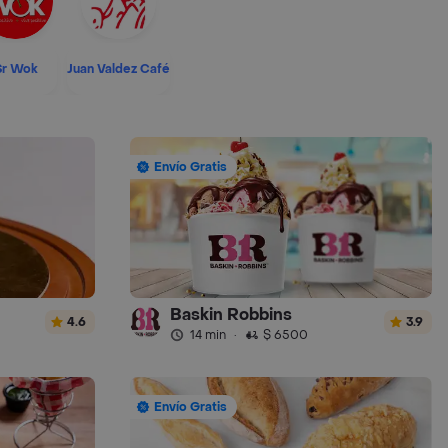
Sr Wok
Juan Valdez Café
Envío Gratis
Baskin Robbins
4.6
3.9
14 min
·
$ 6500
Envío Gratis