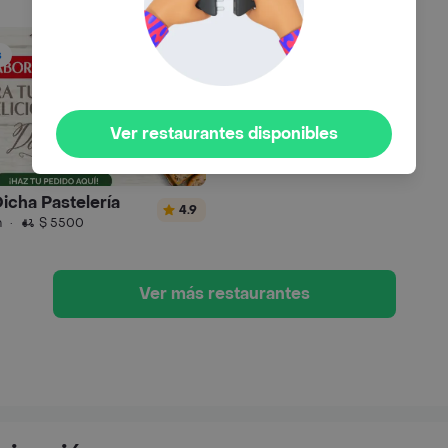
s
Ver restaurantes disponibles
icha Pastelería
4.9
n
·
$ 5500
Ver más restaurantes