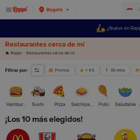
Bogotá
¿Nuevo en Rap
Restaurantes cerca de mí
Restaurantes cerca de mí
Rappi
Filtrar por:
Promos
+ 4.5
35 mins
Hamburguesa
Sushi
Pizza
Salchipapas
Pollo
Saludable
¡Los 10 más elegidos!