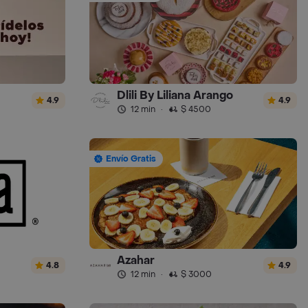
Dlili By Liliana Arango
4.9
4.9
12 min
·
$ 4500
Envío Gratis
Azahar
4.8
4.9
12 min
·
$ 3000