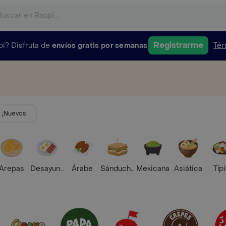
Registrarme
pi?
Disfruta de
envíos gratis por semanas
Tér
¡Nuevos!
Arepas
Desayunos
Árabe
Sánduches
Mexicana
Asiática
Típ