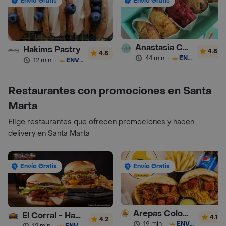
Envío Gratis
Envío Gratis
Anastasia Cookies
Hakims Pastry
4.8
4.8
44 min
·
ENVÍO GRATIS
12 min
·
ENVÍO GRATIS
Restaurantes con promociones en Santa
Marta
Elige restaurantes que ofrecen promociones y hacen
delivery en Santa Marta
Envío Gratis
Envío Gratis
Arepas Colombianas Premium
El Corral - Hamburguesa
4.1
4.2
19 min
·
ENVÍO GRATIS
12 min
·
ENVÍO GRATIS