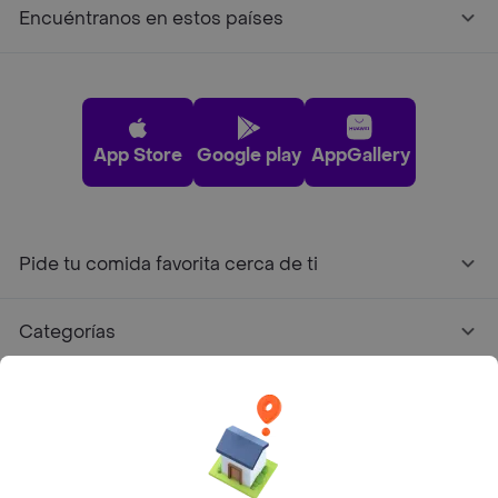
Encuéntranos en estos países
App Store
Google play
AppGallery
Pide tu comida favorita cerca de ti
Categorías
Únete a Rappi
Sobre Rappi