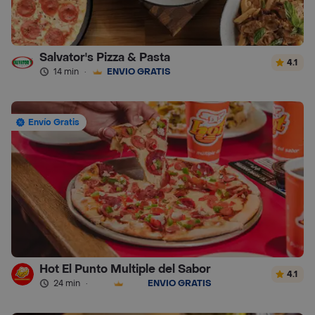
Salvator's Pizza & Pasta
4.1
14 min
·
ENVÍO GRATIS
Envío Gratis
Hot El Punto Multiple del Sabor
4.1
24 min
·
ENVÍO GRATIS