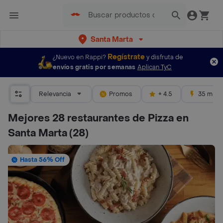
Santa Marta
Regístrate
¿Nuevo en Rappi?
y disfruta de
envíos gratis por semanas
Aplican TyC
Relevancia
Promos
+ 4.5
35 mins
Mejores 28 restaurantes de Pizza en
Santa Marta
(28)
Hasta 56% Off