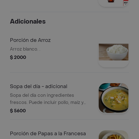
Adicionales
Porción de Arroz
Arroz blanco. .
$ 2000
Sopa del día - adicional
Sopa del día con ingredientes
frescos. Puede incluir pollo, maíz y
verduras. La variedad depende de la
$ 5600
preparación diaria.
Porción de Papas a la Francesa