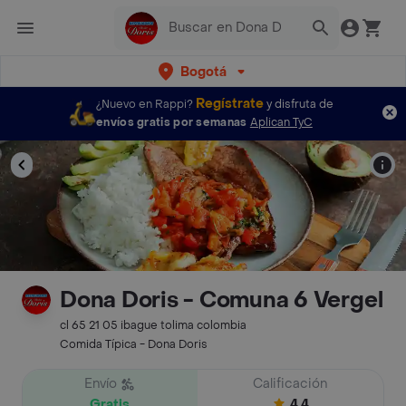
Bogotá
Regístrate
¿Nuevo en Rappi?
y disfruta de
envíos gratis por semanas
Aplican TyC
Dona Doris - Comuna 6 Vergel
cl 65 21 05 ibague tolima colombia
Comida Típica - Dona Doris
Envío
Calificación
Gratis
4.4