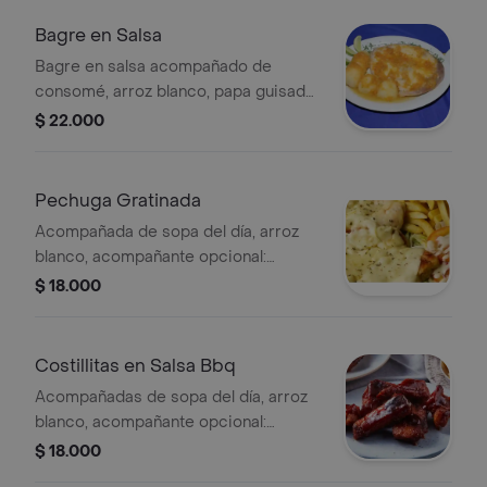
Bagre en Salsa
Bagre en salsa acompañado de
consomé, arroz blanco, papa guisada,
ensalada, aguacate.
$ 22.000
Pechuga Gratinada
Acompañada de sopa del día, arroz
blanco, acompañante opcional:
(tajadas maduras, papas a la francesa
$ 18.000
ó pataconas) y ensalada.
Costillitas en Salsa Bbq
Acompañadas de sopa del día, arroz
blanco, acompañante opcional:
(tajadas maduras, papas a la francesa
$ 18.000
ó pataconas) y ensalada.