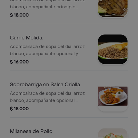
blanco, acompañante principio
opcional y ensalada.
$ 18.000
Carne Molida.
Acompañada de sopa del día, arroz
blanco, acompañante opcional y
ensalada.
$ 16.000
Sobrebarriga en Salsa Criolla
Acompañada de sopa del día, arroz
blanco, acompañante opcional:
(tajadas maduras, papas a la francesa,
$ 18.000
yuca ó pataconas) y ensalada.
Milanesa de Pollo