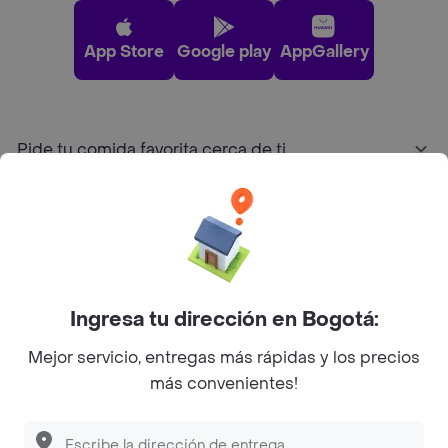
App Store
Google play
AppGallery
Pide tu comida favorita cerca de ti
Categorías
Únete a Rappi
Ingresa tu dirección en Bogotá:
Sobre Rappi
Mejor servicio, entregas más rápidas y los precios
más convenientes!
Facebook
Twitter
Instagram
©
2026
Rappi Inc. All rights reserved.