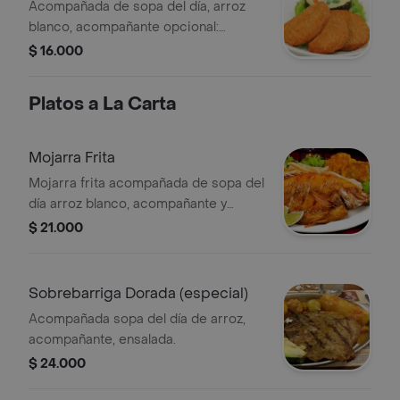
Acompañada de sopa del día, arroz
blanco, acompañante opcional:
(tajadas maduras, papas a la francesa
$ 16.000
ó pataconas) y ensalada.
Platos a La Carta
Mojarra Frita
Mojarra frita acompañada de sopa del
día arroz blanco, acompañante y
ensalada.
$ 21.000
Sobrebarriga Dorada (especial)
Acompañada sopa del día de arroz,
acompañante, ensalada.
$ 24.000