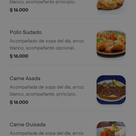
blanco, acompañante principio
opcional y ensalada.
$ 16.000
Pollo Sudado
Acompañado de sopa del día, arroz
blanco, acompañante opcional:
(tajadas maduras, papas a la francesa
$ 16.000
ó pataconas) y ensalada.
Carne Asada
Acompañada de sopa del día, arroz
blanco, acompañante, principio
opcional y ensalada.
$ 16.000
Carne Guisada
Acompañada de sopa del día, arroz