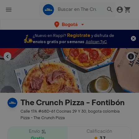
Bogotá
Regístrate
¿Nuevo en Rappi?
y disfruta de
envíos gratis por semanas
Aplican TyC
The Crunch Pizza - Fontibón
Calle 17A #68D-61 Cocinas 29 Y 30, bogota colombia
Pizza - The Crunch Pizza
Envío
Calificación
Gratis
3.7