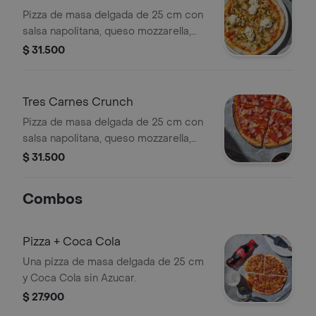
Pizza de masa delgada de 25 cm con
salsa napolitana, queso mozzarella,
burrata, pesto (tiene maní), almendras
$ 31.500
(nuez) y miel.
Tres Carnes Crunch
Pizza de masa delgada de 25 cm con
salsa napolitana, queso mozzarella,
pepperoni, tocineta y jamón de cerdo.
$ 31.500
Combos
Pizza + Coca Cola
Una pizza de masa delgada de 25 cm
y Coca Cola sin Azucar.
$ 27.900