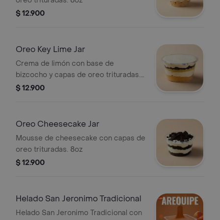
oreo trituradas. 8oz
$ 12.900
Oreo Key Lime Jar
Crema de limón con base de
bizcocho y capas de oreo trituradas.
8oz
$ 12.900
Oreo Cheesecake Jar
Mousse de cheesecake con capas de
oreo trituradas. 8oz
$ 12.900
Helado San Jeronimo Tradicional
Helado San Jeronimo Tradicional con