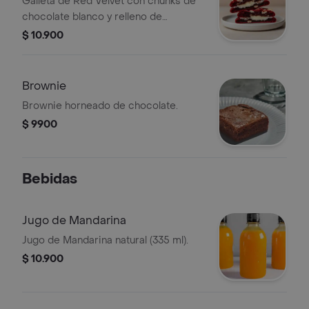
Galleta de Red Velvet con chunks de
chocolate blanco y relleno de
Cheesecake.
$ 10.900
Brownie
Brownie horneado de chocolate.
$ 9900
Bebidas
Jugo de Mandarina
Jugo de Mandarina natural (335 ml).
$ 10.900