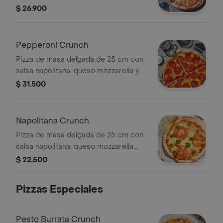
jamon de cerdo y piña.
$ 26.900
Pepperoni Crunch
Pizza de masa delgada de 25 cm con
salsa napolitana, queso mozzarella y
pepperoni.
$ 31.500
Napolitana Crunch
Pizza de masa delgada de 25 cm con
salsa napolitana, queso mozzarella,
tomate en rodajas y albahaca.
$ 22.500
Pizzas Especiales
Pesto Burrata Crunch