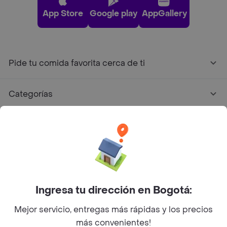
App Store
Google play
AppGallery
Pide tu comida favorita cerca de ti
Categorías
Únete a Rappi
Sobre Rappi
Facebook
Twitter
Instagram
Ingresa tu dirección en Bogotá:
Mejor servicio, entregas más rápidas y los precios
©
2026
Rappi Inc. All rights reserved.
más convenientes!