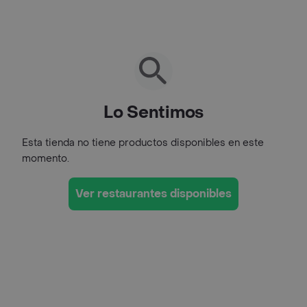
Lo Sentimos
Esta tienda no tiene productos disponibles en este
momento.
Ver restaurantes disponibles