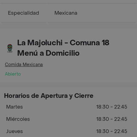
Especialidad
Mexicana
La Majoluchi - Comuna 18
Menú a Domicilio
Comida Mexicana
Abierto
Horarios de Apertura y Cierre
Martes
18:30 - 22:45
Miércoles
18:30 - 22:45
Jueves
18:30 - 22:45