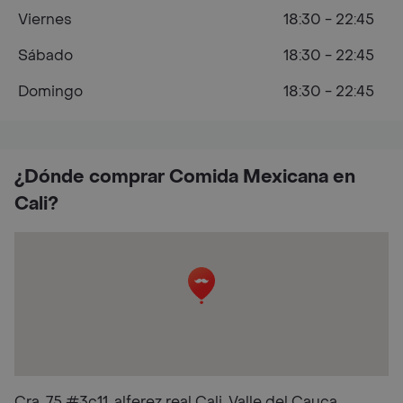
Viernes
18:30 - 22:45
Sábado
18:30 - 22:45
Domingo
18:30 - 22:45
¿Dónde comprar Comida Mexicana en
Cali?
Cra. 75 #3c11, alferez real Cali, Valle del Cauca