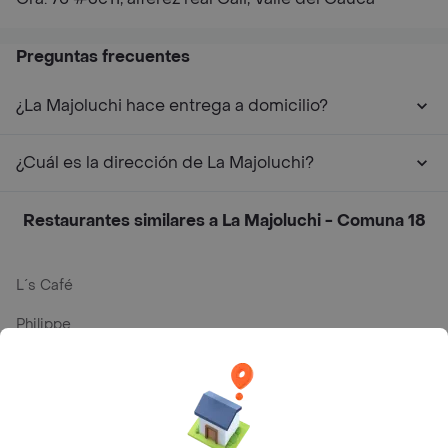
Preguntas frecuentes
¿La Majoluchi hace entrega a domicilio?
¿Cuál es la dirección de La Majoluchi?
Restaurantes similares a La Majoluchi - Comuna 18
L´s Café
Philippe
Baskin Robbins
La Cesta
Mercari - Postres