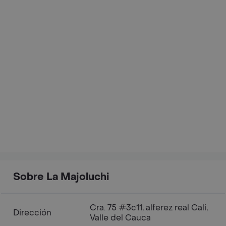
Sobre La Majoluchi
Cra. 75 #3c11, alferez real Cali,
Dirección
Valle del Cauca