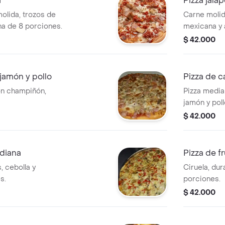
a
Pizza jala
molida, trozos de
Carne molida
na de 8 porciones.
mexicana y 
$ 42.000
jamón y pollo
Pizza de 
on champiñón,
Pizza media
jamón y poll
$ 42.000
ediana
Pizza de f
 cebolla y
Ciruela, du
s.
porciones.
$ 42.000