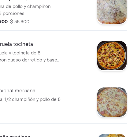
na de pollo y champiñón,
8 porciones.
.900
$ 38.800
iruela tocineta
uela y tocineta de 8
con queso derretido y base
 tomate.
icional mediana
a, 1/2 champiñón y pollo de 8