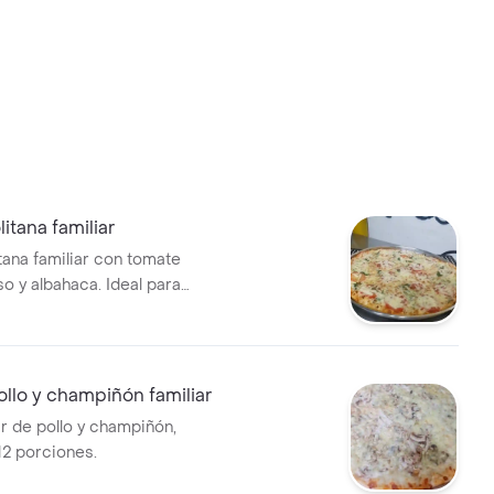
itana familiar
tana familiar con tomate
so y albahaca. Ideal para
ollo y champiñón familiar
ar de pollo y champiñón,
12 porciones.