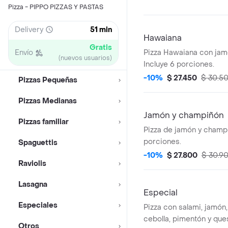
Pizza - PIPPO PIZZAS Y PASTAS
Delivery
51 min
Hawaiana
Gratis
Envío
Pizza Hawaiana con jamó
(nuevos usuarios)
Incluye 6 porciones.
-10%
$ 27.450
$ 30.5
Pizzas Pequeñas
Pizzas Medianas
Jamón y champiñón
Pizzas familiar
Pizza de jamón y champ
porciones.
Spaguettis
-10%
$ 27.800
$ 30.9
Raviolis
Lasagna
Especial
Especiales
Pizza con salami, jamón
cebolla, pimentón y que
Otros