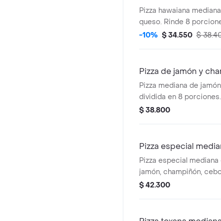
Pizza hawaiana mediana
queso. Rinde 8 porcion
-10%
$ 34.550
$ 38.4
Pizza de jamón y ch
Pizza mediana de jamón
dividida en 8 porciones.
$ 38.800
Pizza especial medi
Pizza especial mediana 
jamón, champiñón, cebol
queso. Incluye 8 porcio
$ 42.300