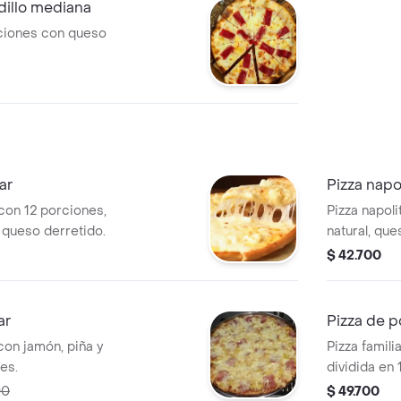
dillo mediana
ciones con queso
ar
Pizza napol
 con 12 porciones,
Pizza napoli
 queso derretido.
natural, que
compartir.
$ 42.700
ar
Pizza de p
con jamón, piña y
Pizza famili
es.
dividida en 
00
$ 49.700