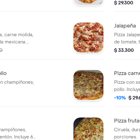
$ 29.300
Jalapeña
os, carne molida,
Pizza Jalap
lla mexicana.
de tomate, t
cionales visibles
6 porciones
00
$ 33.300
pollo.
llo
Pizza carn
on champiñones,
Pizza con s
pollo. Inclu
-10%
$ 29
Pizza fruta
champiñones,
Ciruela, du
entón. Incluye 6
porciones.