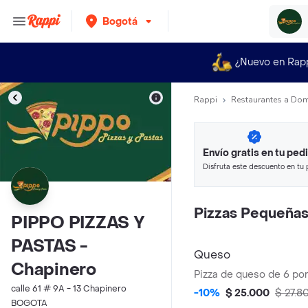
Bogotá
¿Nuevo en Rap
Rappi
Restaurantes a Dom
Envío gratis en tu ped
Disfruta este descuento en tu 
en minutos.
Pizzas Pequeña
PIPPO PIZZAS Y
PASTAS -
Queso
Chapinero
Pizza de queso de 6 po
calle 61 # 9A - 13 Chapinero
-10%
$ 25.000
$ 27.8
BOGOTA