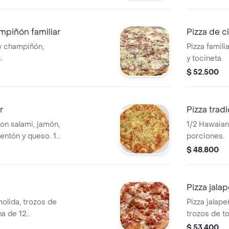
mpiñón familiar
Pizza de ci
 y champiñón,
Pizza famili
.
y tocineta.
$ 52.500
r
Pizza tradi
con salami, jamón,
1/2 Hawaian
entón y queso. 12
porciones.
$ 48.800
Pizza jalap
molida, trozos de
Pizza jalape
na de 12
trozos de to
porciones.
$ 53.400