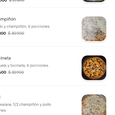
.000
$ 27.800
hampiñón
llo y champiñón, 6 porciones.
.800
$ 30.900
cineta
uela y tocineta, 6 porciones.
.600
$ 32.900
l
waiana, 1/2 champiñón y pollo
nes.