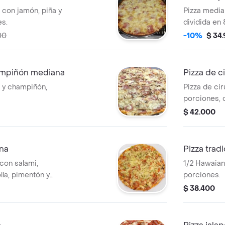
 con jamón, piña y
Pizza media
es.
dividida en 
00
-10%
$ 34
ampiñón mediana
Pizza de c
 y champiñón,
Pizza de cir
porciones, 
de salsa de
$ 42.000
ana
Pizza trad
con salami,
1/2 Hawaian
la, pimentón y
porciones.
nes.
$ 38.400