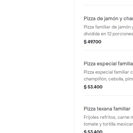
Pizza de jamón y cha
Pizza familiar de jamón
dividida en 12 porciones
$ 49.700
Pizza especial familia
Pizza especial familiar 
champiñón, cebolla, pim
porciones.
$ 53.400
Pizza texana familiar
Frijoles refritos, carne 
tomate y tortilla mexica
porciones.
$ 53.400