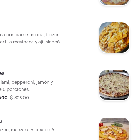
eña con carne molida, trozos
ortilla mexicana y ají jalapeño.
.
es
alami, pepperoni, jamón y
ye 6 porciones.
.600
$ 32.900
s
razno, manzana y piña de 6