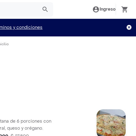
Ingreso
minos y condiciones
cilio
a
itana de 6 porciones con
ral, queso y orégano.