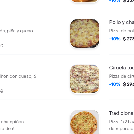
-10%
$ 25
Pollo y c
n, piña y queso.
Pizza de po
-10%
$ 27
00
Ciruela to
iñón con queso, 6
Pizza de cir
-10%
$ 29
00
Tradiciona
, champiñón,
Pizza 1/2 ha
so de 6
de 6 porcio