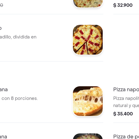
00
$ 32.900
o
illo, dividida en
ana
Pizza napo
 con 8 porciones.
Pizza napol
natural y qu
$ 35.400
ana
Pizza de 