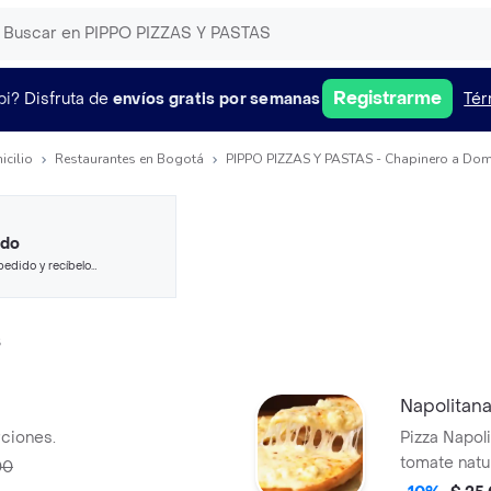
Registrarme
pi?
Disfruta de
envíos gratis por semanas
Tér
icilio
Restaurantes en Bogotá
PIPPO PIZZAS Y PASTAS - Chapinero a Domi
ido
pedido y recíbelo
s
Napolitan
rciones.
Pizza Napol
tomate natu
00