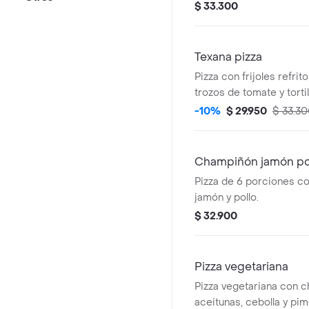
porciones.
$ 33.300
Texana pizza
Pizza con frijoles refrit
trozos de tomate y torti
Incluye ingredientes adi
-10%
$ 29.950
$ 33.3
como queso y trozos de 
Champiñón jamón po
Pizza de 6 porciones c
jamón y pollo.
$ 32.900
Pizza vegetariana
Pizza vegetariana con 
aceitunas, cebolla y pim