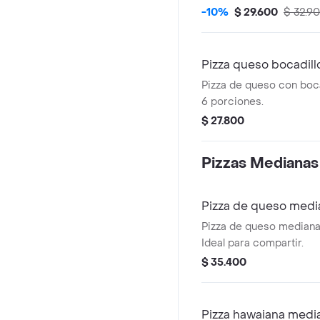
porciones.
-10%
$ 29.600
$ 32.9
Pizza queso bocadill
Pizza de queso con bocad
6 porciones.
$ 27.800
Pizzas Medianas
Pizza de queso medi
Pizza de queso mediana
Ideal para compartir.
$ 35.400
Pizza hawaiana medi