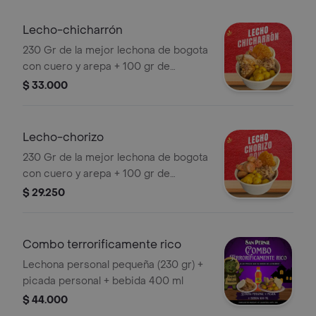
Lecho-chicharrón
230 Gr de la mejor lechona de bogota
con cuero y arepa + 100 gr de
chicharron carnudo + 100 gr de papa
$ 33.000
criolla
Lecho-chorizo
230 Gr de la mejor lechona de bogota
con cuero y arepa + 100 gr de
chorizo de cerdo + 100 gr de papa
$ 29.250
criolla
Combo terrorificamente rico
Lechona personal pequeña (230 gr) +
picada personal + bebida 400 ml
$ 44.000