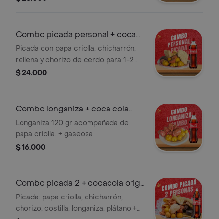
Combo picada personal + coca
cola 400 ml
Picada con papa criolla, chicharrón,
rellena y chorizo de cerdo para 1-2
pers. + gaseosa
$ 24.000
Combo longaniza + coca cola
400 ml
Longaniza 120 gr acompañada de
papa criolla. + gaseosa
$ 16.000
Combo picada 2 + cocacola orig
1.5l
Picada: papa criolla, chicharrón,
chorizo, costilla, longaniza, plátano +