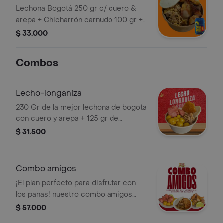
Refajo Cola & Pola Lta 330ml
Lechona Bogotá 250 gr c/ cuero &
arepa + Chicharrón carnudo 100 gr +
Papa criolla 100 gr + Refajo
$ 33.000
colombiano 2.0% alcohol
Combos
Lecho-longaniza
230 Gr de la mejor lechona de bogota
con cuero y arepa + 125 gr de
longaniza + 100 gr de papa criolla.
$ 31.500
Combo amigos
¡El plan perfecto para disfrutar con
los panas! nuestro combo amigos
trae: 350 gr de lechona longaniza bien
$ 57.000
doradita chicharrón carnudo