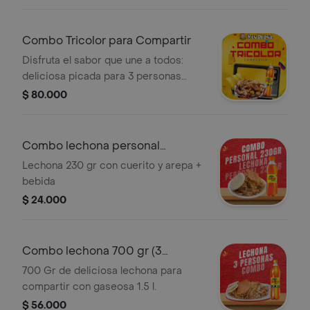
Combo Tricolor para Compartir
Disfruta el sabor que une a todos:
deliciosa picada para 3 personas
acompañada de 3 empanadas de
$ 80.000
lechona y gaseosa de 1.5 litros.
Perfecto para ver el partido, reunirte
con amigos o compartir en familia.
Combo lechona personal
pequeño
Lechona 230 gr con cuerito y arepa +
bebida
$ 24.000
Combo lechona 700 gr (3
personas)
700 Gr de deliciosa lechona para
compartir con gaseosa 1.5 l.
$ 56.000