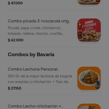
gaseosa.
$ 47.000
Combo picada 3 +cocacola orig
1.5l
Picada: papa criolla, chicharrón,
toteado, rellena, chorizo, costilla,
longaniza, porchetta, plátano +
$ 62.000
gaseosa.
Combos by Bavaria
Combo Lechona Personal
Grande + Refajo Cola&Pola
350 Gr de la mejor lechona de bogotá
330ml
con arepitas y chicharrón. + Tipo de
cerveza: Refajo.País de origen:
$ 27.150
Colombia. % Alcohol: 2.0
Combo Lecho-chicharrón +