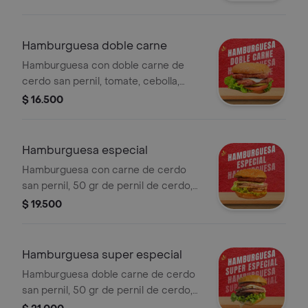
Hamburguesa doble carne
Hamburguesa con doble carne de
cerdo san pernil, tomate, cebolla,
lechuga y queso.
$ 16.500
Hamburguesa especial
Hamburguesa con carne de cerdo
san pernil, 50 gr de pernil de cerdo,
50 gr de jamón de pavo, tomate,
$ 19.500
cebolla, lechuga y queso.
Hamburguesa super especial
Hamburguesa doble carne de cerdo
san pernil, 50 gr de pernil de cerdo,
50 gr de jamón de pavo, tomate,