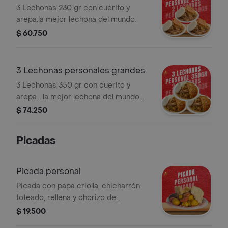
pequeñas
3 Lechonas 230 gr con cuerito y
arepa.la mejor lechona del mundo.
$ 60.750
3 Lechonas personales grandes
3 Lechonas 350 gr con cuerito y
arepa....la mejor lechona del mundo...
$ 74.250
Picadas
Picada personal
Picada con papa criolla, chicharrón
toteado, rellena y chorizo de
cerdo...excelente porción para una
$ 19.500
persona o 2 que coman