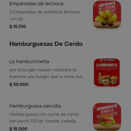
Empanadas de lechona
3 Empanadas de autentica lechona
con aji.
$ 15.750
Hamburguesas De Cerdo
La Hamburchetta
por el burger master colombia te
traemos una burger que lo tiene todo
carne de cerdo artesanal queso
$ 30.000
fundido lechuga tomate y cebolla
fresca coronada con porchetta
crocante que suena al morder esto
Hamburguesa sencilla
no es una hamburguesa es una
Hamburguesa con carne de cerdo
experiencia
san pernil 100 gr, tomate, cebolla,
lechuga y queso.
$ 15.000