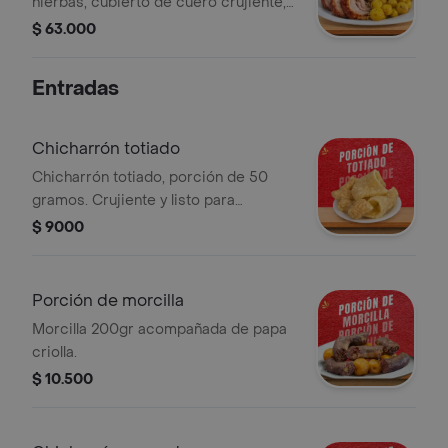
hierbas, cubierto de cuero crujiente,
acompañado de papa criolla
$ 63.000
Entradas
Chicharrón totiado
Chicharrón totiado, porción de 50
gramos. Crujiente y listo para
disfrutar.
$ 9000
Porción de morcilla
Morcilla 200gr acompañada de papa
criolla.
$ 10.500