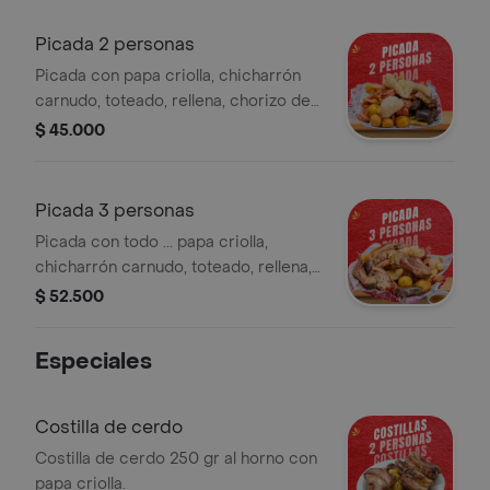
poquito...puedes adicionar .
Picada 2 personas
Picada con papa criolla, chicharrón
carnudo, toteado, rellena, chorizo de
cerdo, costilla de cerdo, longaniza y
$ 45.000
plátanoexcelente para compartir..
Picada 3 personas
Picada con todo ... papa criolla,
chicharrón carnudo, toteado, rellena,
chorizo de cerdo, costilla de cerdo,
$ 52.500
longaniza, porchetta (lomo) y plátano.
Especiales
Costilla de cerdo
Costilla de cerdo 250 gr al horno con
papa criolla.