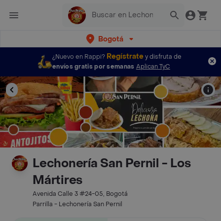
Bogotá
Regístrate
¿Nuevo en Rappi?
y disfruta de
envíos gratis por semanas
Aplican TyC
Lechonería San Pernil - Los
Mártires
Avenida Calle 3 #24-05, Bogotá
Parrilla - Lechonería San Pernil