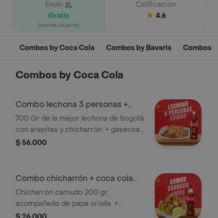
Envío
Calificación
Gratis
4.6
(nuevos usuarios)
Combos by Coca Cola
Combos by Bavaria
Combos
Combos by Coca Cola
Combo lechona 3 personas +
cocacola 1.5l
700 Gr de la mejor lechona de bogotá
con arepitas y chicharrón. + gaseosa
coca cola 1.5 sabor original.
$ 56.000
Combo chicharrón + coca cola
400 ml
Chicharrón carnudo 200 gr,
acompañado de papa criolla. +
gaseosa
$ 26.000