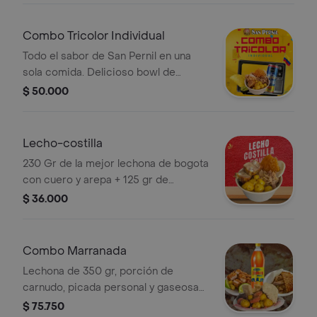
Combo Tricolor Individual
Todo el sabor de San Pernil en una
sola comida. Delicioso bowl de
chicharrón con pernil, papas criollas y
$ 50.000
chicharrón crocante, acompañado de
una empanada de lechona y un
refrescante refajo personal. (Opción
Lecho-costilla
de cambiar de bebida)
230 Gr de la mejor lechona de bogota
con cuero y arepa + 125 gr de
costillas de cerdo + 100 gr de papa
$ 36.000
criolla
Combo Marranada
Lechona de 350 gr, porción de
carnudo, picada personal y gaseosa
1.5.
$ 75.750