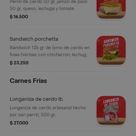
Pernil de cerdo 50 gr, jamón de pavo
50 gr, queso, lechuga y tomate.
$ 16.500
Sandwich porchetta
Sándwich 125 gr de lomo de cerdo en
finas hierbas con chicharrón, lechuga,
tomate y queso.
$ 23.250
Carnes Frias
Longaniza de cerdo lb.
Longaniza de cerdo artesanal hecho
por san pernil, 500 gr.
$ 27.000