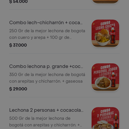
gaseosa. ideal para compartir.
$ 54.000
Combo lech-chicharrón + coca
cola 400 ml
250 Gr de la mejor lechona de bogota
con cuero y arepa + 100 gr de
chicharron carnudo + 100 gr de papa
$ 37.000
criolla + gaseosa
Combo lechona p. grande +coca
cola 400ml
350 Gr de la mejor lechona de bogotá
con arepitas y chicharrón. + gaseosa
$ 29.000
Lechona 2 personas + cocacola
org 1.5l
500 Gr de la mejor lechona de
bogotá con arepitas y chicharrón. +