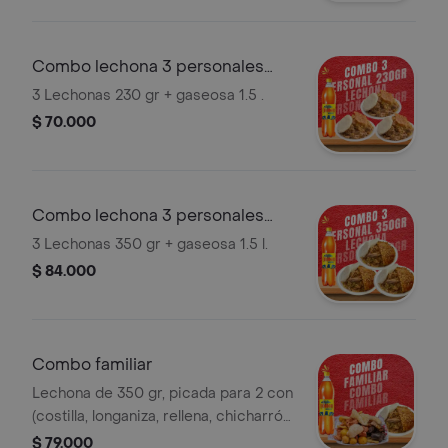
Combo lechona 3 personales
pequeñas
3 Lechonas 230 gr + gaseosa 1.5 .
$ 70.000
Combo lechona 3 personales
grandes
3 Lechonas 350 gr + gaseosa 1.5 l.
$ 84.000
Combo familiar
Lechona de 350 gr, picada para 2 con
(costilla, longaniza, rellena, chicharrón
carnudo, totiado, papa criolla y
$ 79.000