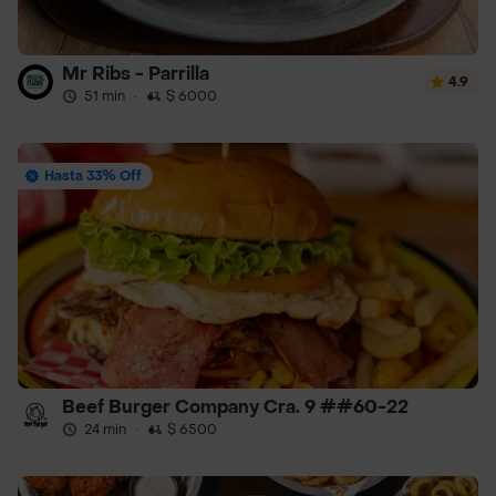
Mr Ribs - Parrilla
4.9
51 min
·
$ 6000
Hasta 33% Off
Beef Burger Company Cra. 9 ##60-22
24 min
·
$ 6500