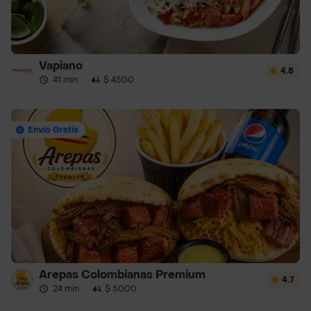
Vapiano
4.8
41 min
·
$ 4500
Envío Gratis
Arepas Colombianas Premium
4.7
24 min
·
$ 5000