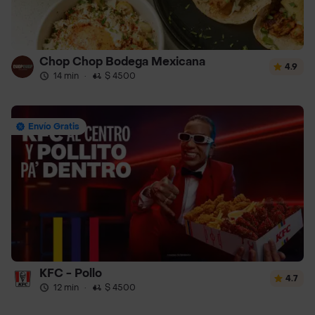
Chop Chop Bodega Mexicana
4.9
14 min
·
$ 4500
Envío Gratis
KFC - Pollo
4.7
12 min
·
$ 4500