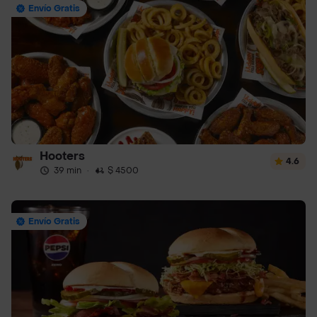
Envío Gratis
Hooters
4.6
39 min
·
$ 4500
Envío Gratis