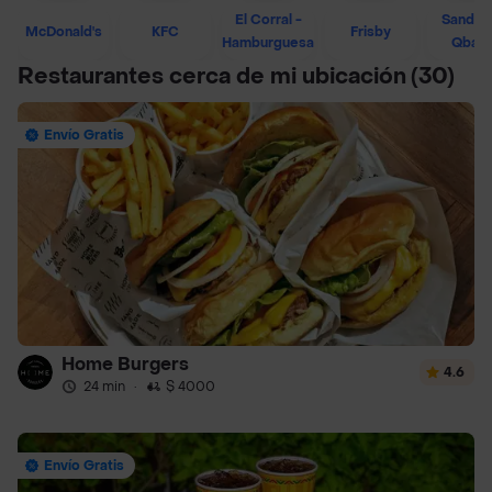
El Corral -
Sandwi
McDonald's
KFC
Frisby
Hamburguesa
Qban
Restaurantes cerca de mi ubicación
(30)
Envío Gratis
Home Burgers
4.6
24 min
·
$ 4000
Envío Gratis