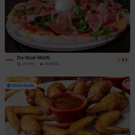
Da Quei Matti
4.5
61 min
·
$ 5500
Envío Gratis