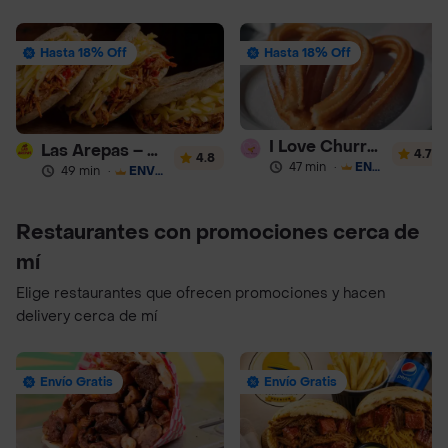
Hasta 18% Off
Hasta 18% Off
I Love Churros 95
Las Arepas – Arepas Rellenas
4.7
4.8
47 min
·
ENVÍO GRATIS
49 min
·
ENVÍO GRATIS
Restaurantes con promociones cerca de
mí
Elige restaurantes que ofrecen promociones y hacen
delivery cerca de mí
Envío Gratis
Envío Gratis