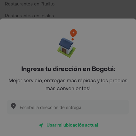
Restaurantes en Pitalito
Restaurantes en Ipiales
Restaurantes en San Andres
Restaurantes cerca de mi para pedir Comida a Domicilio -
Top Marcas y Cadenas de Restaurantes
Ingresa tu dirección en Bogotá:
Encuéntranos en estos países
Mejor servicio, entregas más rápidas y los precios
más convenientes!
App Store
Google play
AppGallery
Usar mi ubicación actual