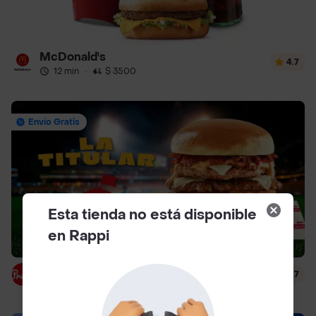
McDonald's
4.7
12 min
·
$ 3500
Envío Gratis
Esta tienda no está disponible
en Rappi
Presto
4.7
29 min
·
$ 4500