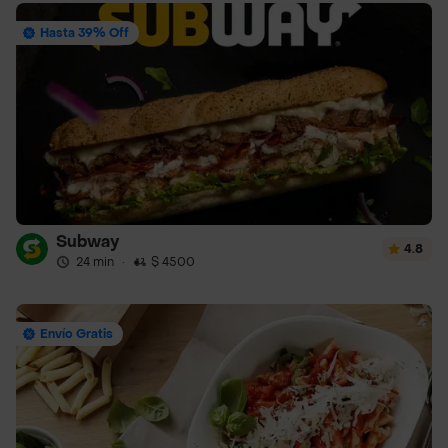
Hasta 39% Off
Subway
4.8
24 min
·
$ 4500
Envío Gratis