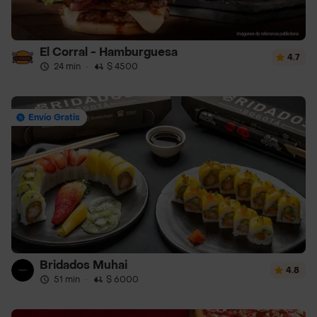
El Corral - Hamburguesa
4.7
24 min
·
$ 4500
Envío Gratis
Bridados Muhai
4.8
51 min
·
$ 6000