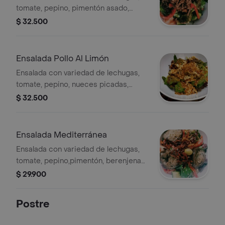
tomate, pepino, pimentón asado,
aceituna calamata y finas tajadas de
$ 32.500
lomo.
Ensalada Pollo Al Limón
Ensalada con variedad de lechugas,
tomate, pepino, nueces picadas,
pechuga de pollo marinada en limón y
$ 32.500
ajo.
Ensalada Mediterránea
Ensalada con variedad de lechugas,
tomate, pepino,pimentón, berenjena
asada, aceitunas, cebolla frita y
$ 29.900
ajonjolí.
Postre