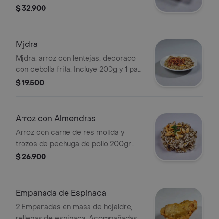
1 pan pita
$ 32.900
Mjdra
Mjdra: arroz con lentejas, decorado
con cebolla frita. Incluye 200g y 1 pan
pita.
$ 19.500
Arroz con Almendras
Arroz con carne de res molida y
trozos de pechuga de pollo 200gr.
Decorado con almendras.
$ 26.900
Empanada de Espinaca
2 Empanadas en masa de hojaldre,
rellenas de espinaca. Acompañadas