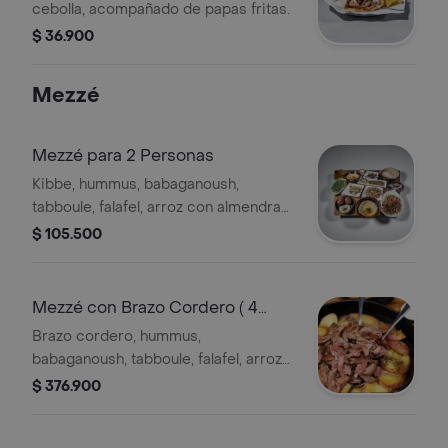
cebolla, acompañado de papas fritas.
$ 36.900
Mezzé
Mezzé para 2 Personas
Kibbe, hummus, babaganoush,
tabboule, falafel, arroz con almendras,
brocheta de kafta, indios de repollo,
$ 105.500
indios de parra. Acompañado con 2
pan pita
Mezzé con Brazo Cordero ( 4
Personas)
Brazo cordero, hummus,
babaganoush, tabboule, falafel, arroz
con almendras, arroz con lentejas,
$ 376.900
indios de uva y repollo