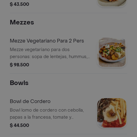
horneada.
$ 43.500
Mezzes
Mezze Vegetariano Para 2 Pers
Mezze vegetariano para dos
personas: sopa de lentejas, hummus,
babaganoush, tabulé, 4 falafel, 2
$ 98.500
empanadas de espinacas, arroz con
lentejas y cebolla frita.
Bowls
Bowl de Cordero
Bowl lomo de cordero con cebolla,
papas a la francesa, tomate y
hummus.
$ 44.500