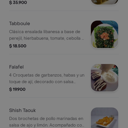
$ 35.900
Tabboule
Clásica ensalada libanesa a base de
perejil, hierbabuena, tomate, cebolla y
trigo
$ 18.500
Falafel
4 Croquetas de garbanzos, habas y un
toque de ají, decorado con salsa
tahine, acompañado con 1 pan pita
$ 19.900
Shish Taouk
Dos brochetas de pollo marinadas en
salsa de ajo y limón. Acompañado con