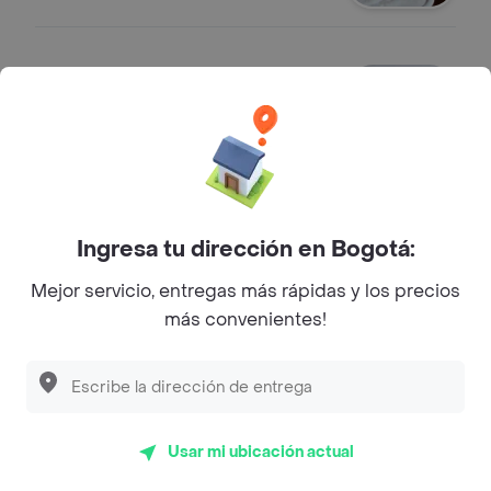
Papa a la Francesa
Papa a la Francesa, perfecta como
acompañamiento. Servidas en
porción generosa.
$ 12.900
Ingresa tu dirección en Bogotá:
Sobre Gyros & Kebab
Mejor servicio, entregas más rápidas y los precios
más convenientes!
Dirección
CRA 13 # 82-28
Especialidad
Árabe
Usar mi ubicación actual
Combo Mjdra + Coca-Cola
Sin Azucar cuesta $ 27.000