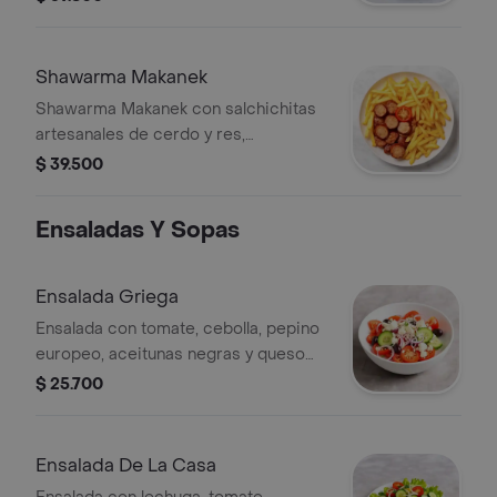
Shawarma Makanek
Shawarma Makanek con salchichitas
artesanales de cerdo y res,
acompañado de papas a la francesa y
$ 39.500
rodajas de tomate.
Ensaladas Y Sopas
Ensalada Griega
Ensalada con tomate, cebolla, pepino
europeo, aceitunas negras y queso
feta.
$ 25.700
Ensalada De La Casa