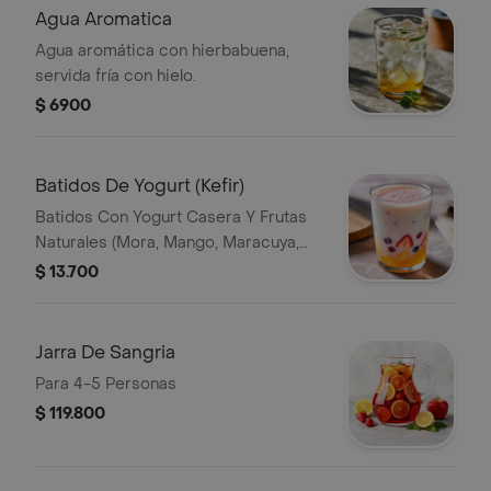
Agua Aromatica
Agua aromática con hierbabuena,
servida fría con hielo.
$ 6900
Batidos De Yogurt (Kefir)
Batidos Con Yogurt Casera Y Frutas
Naturales (Mora, Mango, Maracuya,
Fresa, Feijoa, Lulo Y Pina)
$ 13.700
Jarra De Sangria
Para 4-5 Personas
$ 119.800