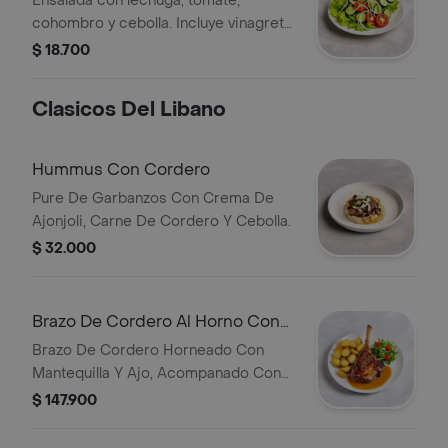
Ensalada con lechuga, tomate,
cohombro y cebolla. Incluye vinagreta
de limón y aceite de oliva.
$ 18.700
Clasicos Del Libano
Hummus Con Cordero
Pure De Garbanzos Con Crema De
Ajonjoli, Carne De Cordero Y Cebolla.
$ 32.000
Brazo De Cordero Al Horno Con
Papas (Para 2 Personas)
Brazo De Cordero Horneado Con
Mantequilla Y Ajo, Acompanado Con
Papas Al Limon Y Ensalada.
$ 147.900