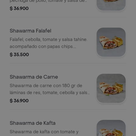
pechuga de pollo, tomate y salsa de
ajo . Acompañado con papas chips
$ 36.900
Shawarma Falafel
Falafel, cebolla, tomate y salsa tahine.
acompañado con papas chips.
(vegetariano).
$ 35.500
Shawarma de Carne
Shawarma de carne con 180 gr de
láminas de res, tomate, cebolla y salsa
tahine. Acompañado de papas chips.
$ 36.900
Shawarma de Kafta
Shawarma de kafta con tomate y