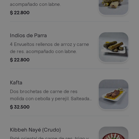
acompañado con labne.
$ 22.800
Indios de Parra
4 Envueltos rellenos de arroz y carne
de res. acompañado con labne.
$ 22.800
Kafta
Dos brochetas de carne de res
molida con cebolla y perejil. Salteada
en mantequilla y limón. Acompañado
$ 32.500
con 1 pan pita
Kibbeh Nayé (Crudo)
Paté oriental de carne de res, trigo y