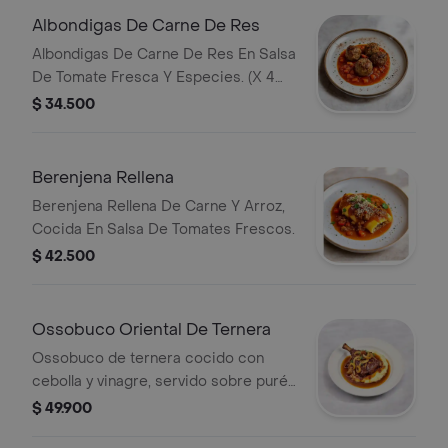
Albondigas De Carne De Res
Albondigas De Carne De Res En Salsa
De Tomate Fresca Y Especies. (X 4
Unidades)
$ 34.500
Berenjena Rellena
Berenjena Rellena De Carne Y Arroz,
Cocida En Salsa De Tomates Frescos.
$ 42.500
Ossobuco Oriental De Ternera
Ossobuco de ternera cocido con
cebolla y vinagre, servido sobre puré
de papas. Incluye una ensalada de la
$ 49.900
casa.