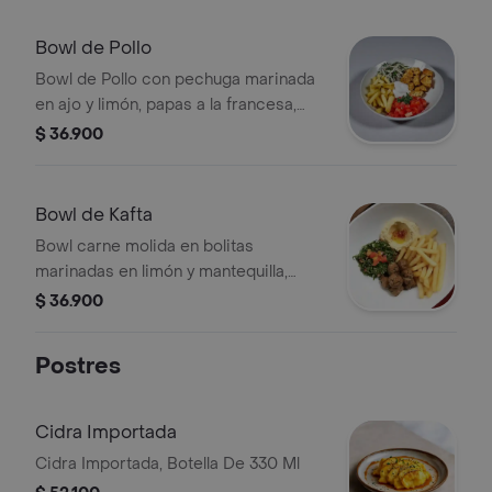
Bowl de Pollo
Bowl de Pollo con pechuga marinada
en ajo y limón, papas a la francesa,
tomate, cebolla y aderezo cremoso.
$ 36.900
Bowl de Kafta
Bowl carne molida en bolitas
marinadas en limón y mantequilla,
papa a la francesa, tabboule y
$ 36.900
hummus.
Postres
Cidra Importada
Cidra Importada, Botella De 330 Ml