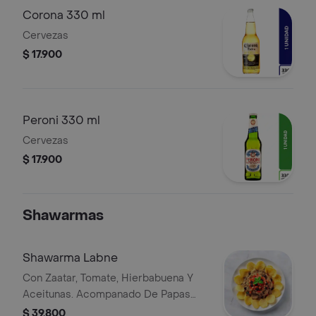
Corona 330 ml
Cervezas
$ 17.900
Peroni 330 ml
Cervezas
$ 17.900
Shawarmas
Shawarma Labne
Con Zaatar, Tomate, Hierbabuena Y
Aceitunas. Acompanado De Papas
Chips. Este Plato Es Vegetariano
$ 39.800