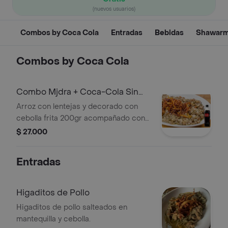
(nuevos usuarios)
Combos by Coca Cola
Entradas
Bebidas
Shawar
Combos by Coca Cola
Combo Mjdra + Coca-Cola Sin
Azucar
Arroz con lentejas y decorado con
cebolla frita 200gr acompañado con 1
pan pita + Coca-cola zero 400 ml.
$ 27.000
Entradas
Higaditos de Pollo
Higaditos de pollo salteados en
mantequilla y cebolla.