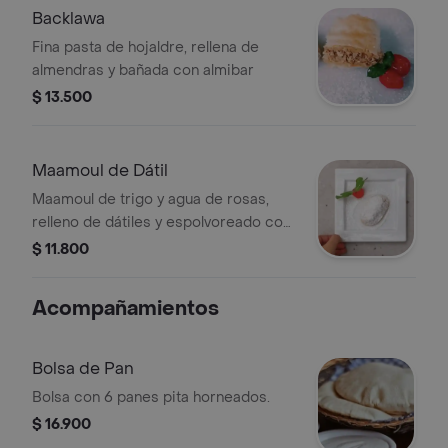
Backlawa
Fina pasta de hojaldre, rellena de
almendras y bañada con almibar
$ 13.500
Maamoul de Dátil
Maamoul de trigo y agua de rosas,
relleno de dátiles y espolvoreado con
azúcar glas.
$ 11.800
Acompañamientos
Bolsa de Pan
Bolsa con 6 panes pita horneados.
$ 16.900