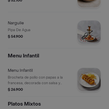
$ 52.100
Narguile
Pipa De Agua
$ 54.900
Menu Infantil
Menu Infantil
Brocheta de pollo con papas a la
francesa, decorada con salsa y
cebollín.
$ 26.900
Platos Mixtos