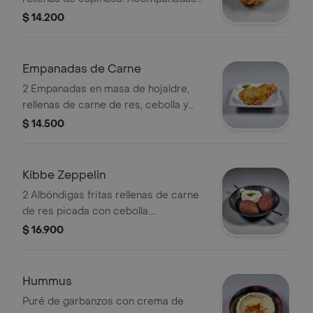
con labne
$ 14.200
Empanadas de Carne
2 Empanadas en masa de hojaldre,
rellenas de carne de res, cebolla y
especies. Acompañadas con labne
$ 14.500
Kibbe Zeppelin
2 Albóndigas fritas rellenas de carne
de res picada con cebolla.
acompañadas de labne.
$ 16.900
Hummus
Puré de garbanzos con crema de