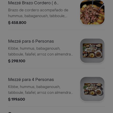
Mezzé Brazo Cordero ( 6
Personas)
Brazo de cordero acompañado de
hummus, babaganoush, tabboule,
falafel, arroz con almendras y lentejas,
$ 458.800
indios de uva y repollo. Ideal para 6
personas.
Mezzé para 6 Personas
Kibbe, hummus, babaganoush,
tabboule, falafel, arroz con almendras,
arroz con lentejas, brocheta de kafta,
$ 298.100
indios de repollo, indios de parra .
Acompañado con 6 pan pita
Mezzé para 4 Personas
Kibbe, hummus, babaganoush,
tabboule, falafel, arroz con almendras,
arroz con lentejas, brocheta de kafta,
$ 199.600
indios de repollo, indios de parra.
Acompañado con 4 pan pita