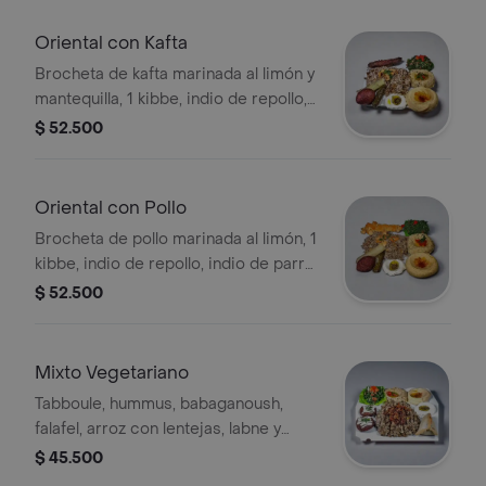
Oriental con Kafta
Brocheta de kafta marinada al limón y
mantequilla, 1 kibbe, indio de repollo,
indio de parra, arroz con almendra,
$ 52.500
hummus y babaganoush. Acompañado
con 1 pan pita
Oriental con Pollo
Brocheta de pollo marinada al limón, 1
kibbe, indio de repollo, indio de parra,
arroz con almendra, hummus y
$ 52.500
babaganoush. Acompañado con 1 pan
pita
Mixto Vegetariano
Tabboule, hummus, babaganoush,
falafel, arroz con lentejas, labne y
empanada de espinaca, acompañado
$ 45.500
con 1 pan pita