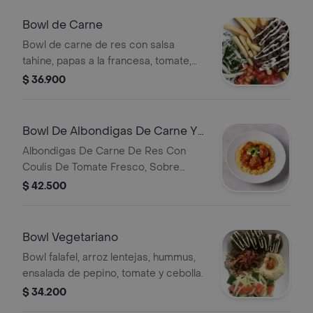
Bowl de Carne
Bowl de carne de res con salsa
tahine, papas a la francesa, tomate,
cebolla y perejil.
$ 36.900
Bowl De Albondigas De Carne Y
Marmaon
Albondigas De Carne De Res Con
Coulis De Tomate Fresco, Sobre
Cama De Marmaon (Semola De Trigo).
$ 42.500
Bowl Vegetariano
Bowl falafel, arroz lentejas, hummus,
ensalada de pepino, tomate y cebolla.
$ 34.200