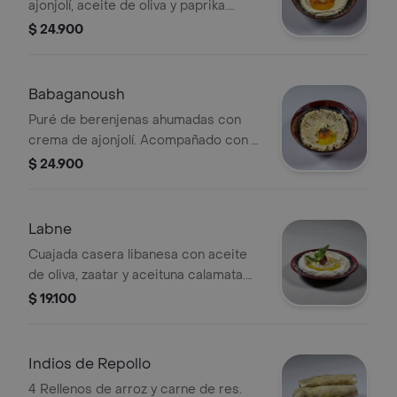
ajonjolí, aceite de oliva y paprika.
Acompañado con pan pita 200gr
$ 24.900
Babaganoush
Puré de berenjenas ahumadas con
crema de ajonjolí. Acompañado con 1
pan pita 200gr
$ 24.900
Labne
Cuajada casera libanesa con aceite
de oliva, zaatar y aceituna calamata.
Acompañado de tostones de pan pita
$ 19.100
120gr
Indios de Repollo
4 Rellenos de arroz y carne de res.