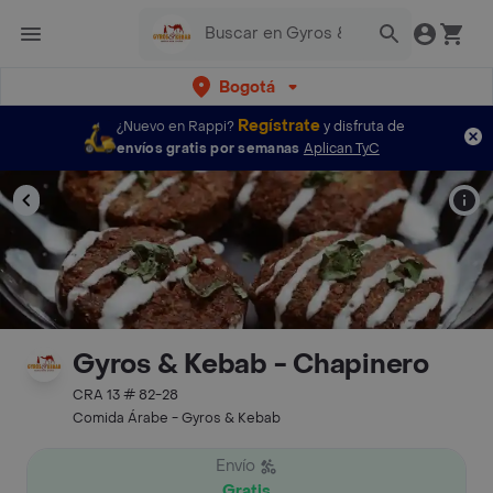
Bogotá
Regístrate
¿Nuevo en Rappi?
y disfruta de
envíos gratis por semanas
Aplican TyC
Gyros & Kebab - Chapinero
CRA 13 # 82-28
Comida Árabe - Gyros & Kebab
Envío
Gratis