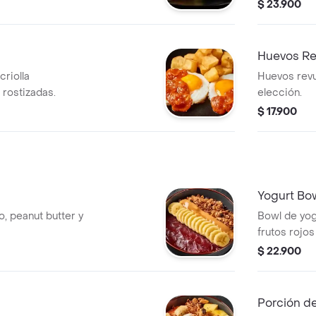
so y salsa verde.
cubos, quin
$ 23.900
Huevos Re
criolla
Huevos revu
rostizadas.
elección.
$ 17.900
Yogurt Bo
, peanut butter y
Bowl de yog
frutos rojos
$ 22.900
Porción de