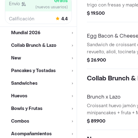
Gratis
Envío
trigo con fresas y maple
(nuevos usuarios)
$ 19.500
Calificación
4.4
Mundial 2026
Egg Bacon & Cheese
Sandwich de croissant
Collab Brunch & Lazo
revuelto, alioli, tocinet
New
$ 26.900
Pancakes y Tostadas
Collab Brunch &
Sandwiches
Huevos
Brunch x Lazo
Croissant huevo jamón y
Bowls y Frutas
minipancakes + fruta + 
del jugo y el diseño de 
Combos
$ 89.900
sujetos a disponibilidad
Acompañamientos