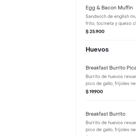
Egg & Bacon Muffin
Sandwich de english mu
frito, tocineta y queso 
$ 25.900
Huevos
Breakfast Burrito Pic
Burrito de huevos revue
pico de gallo, frijoles n
achiote, lechuga, queso
$ 19.900
Breakfast Burrito
Burrito de huevos revue
pico de gallo, frijoles n