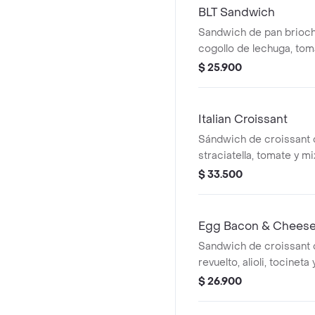
BLT Sandwich
Sandwich de pan brioch
cogollo de lechuga, toma
casa.
$ 25.900
Italian Croissant
Sándwich de croissant 
straciatella, tomate y m
$ 33.500
Egg Bacon & Cheese
Sandwich de croissant
revuelto, alioli, tocinet
$ 26.900