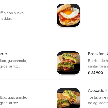
ffin con huevo
cheddar.
ante
Breakfast 
ltos, guacamole,
Burrito de 
egros, arroz
santarrosan
 y salsa habanero.
frijoles neg
$ 24.900
queso y sal
Avocado F
ltos, guacamole,
Tostada de
egros, arroz
de aguacate