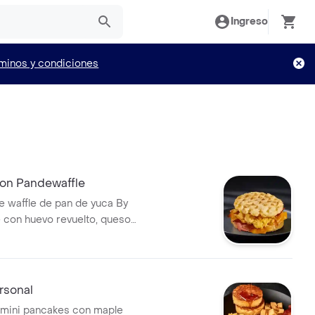
Ingreso
minos y condiciones
on Pandewaffle
 waffle de pan de yuca By
 con huevo revuelto, queso
ocineta crocante.
rsonal
 mini pancakes con maple