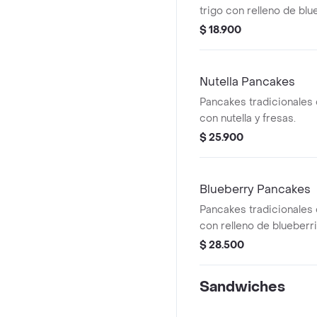
trigo con relleno de bl
syrup.
$ 18.900
Nutella Pancakes
Pancakes tradicionales 
con nutella y fresas.
$ 25.900
Blueberry Pancakes
Pancakes tradicionales 
con relleno de blueberri
banano y maple syrup.
$ 28.500
Sandwiches