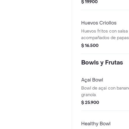
achiotado, lechuga, que
$ 19.900
Huevos Criollos
Huevos fritos con salsa 
acompañados de papas 
$ 16.500
Bowls y Frutas
Açai Bowl
Bowl de açai con banano
granola.
$ 25.900
Healthy Bowl