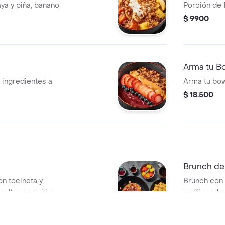
ya y piña, banano,
Porción de f
$ 9900
Arma tu Bo
ingredientes a
Arma tu bowl
$ 18.500
Brunch de
n tocineta y
Brunch con 
ueltos, porción
muffin a ele
ción.
caja especia
$ 75.900