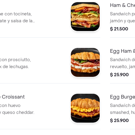
Ham & Che
e con tocineta,
Sandwich p
te y salsa de la
jamón y que
$ 21.500
Egg Ham &
con prosciutto,
Sandwich d
ix de lechugas.
revuelto, ja
$ 25.900
 Croissant
Egg Burge
 con huevo
Sandwich de
a y queso cheddar.
smashed, hu
$ 25.900