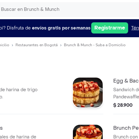
Registrarme
pi?
Disfruta de
envíos gratis por semanas
Tér
icilio
Restaurantes en Bogotá
Brunch & Munch - Suba a Domicilio
Egg & Bac
de harina de trigo
Sandwich de
p.
Pandewaffle
cheddar y t
$ 28.900
es
Brunch Pe
ales de harina de
Brunch con