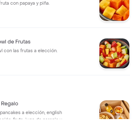
ruta con papaya y piña.
wl de Frutas
 con las frutas a elección.
 Regalo
pancakes a elección, english
cción, fruta, jugo de naranja y
l.