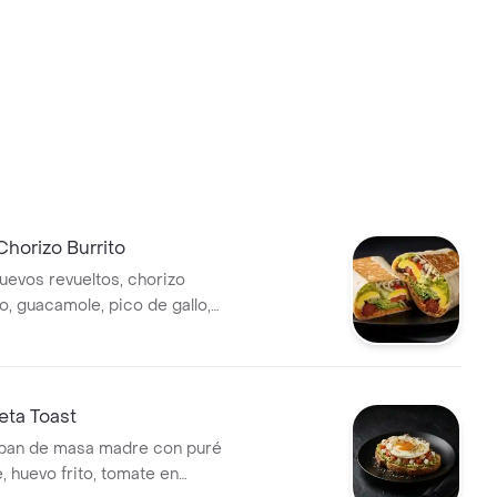
Chorizo Burrito
huevos revueltos, chorizo
o, guacamole, pico de gallo,
ros, arroz achiotado, lechuga,
sa verde.
eta Toast
 pan de masa madre con puré
, huevo frito, tomate en