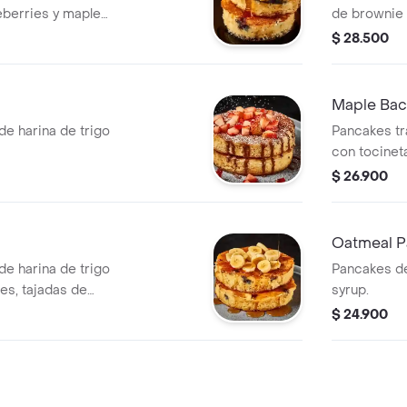
ueberries y maple
de brownie y
$ 28.500
Maple Bac
de harina de trigo
Pancakes tr
con tocineta
syrup.
$ 26.900
Oatmeal P
de harina de trigo
Pancakes de
es, tajadas de
syrup.
$ 24.900