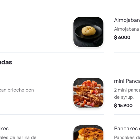
Almojaban
Almojabana
$ 6000
adas
mini Panc
pan brioche con
2 mini pan
de syrup.
$ 15.900
akes
Pancakes 
ales de harina de
Pancakes de