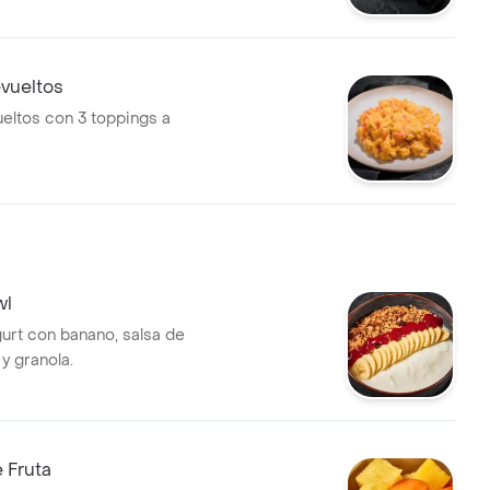
oa crocante y queso feta.
vueltos
eltos con 3 toppings a
wl
urt con banano, salsa de
 y granola.
 Fruta