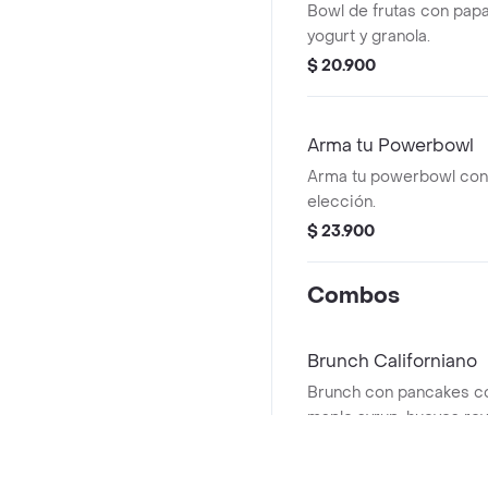
Bowl de frutas con papa
yogurt y granola.
$ 20.900
Arma tu Powerbowl
Arma tu powerbowl con 
elección.
$ 23.900
Combos
Brunch Californiano
Brunch con pancakes co
maple syrup, huevos rev
de fruta y bebida a elec
$ 62.900