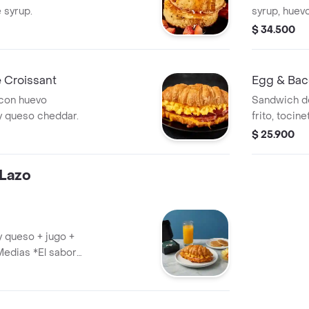
 syrup.
syrup, huevo
rostizadas.
$ 34.500
 Croissant
Egg & Bac
 con huevo
Sandwich de
a y queso cheddar.
frito, tocin
$ 25.900
 Lazo
 queso + jugo +
Medias *El sabor
las medias están
.