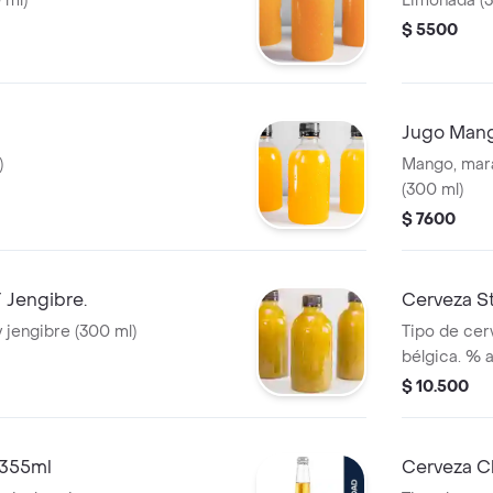
 ml)
Limonada (3
$ 5500
Jugo Mang
)
Mango, mara
(300 ml)
$ 7600
 Jengibre.
Cerveza St
 jengibre (300 ml)
Tipo de cerv
bélgica. % 
$ 10.500
 355ml
Cerveza C