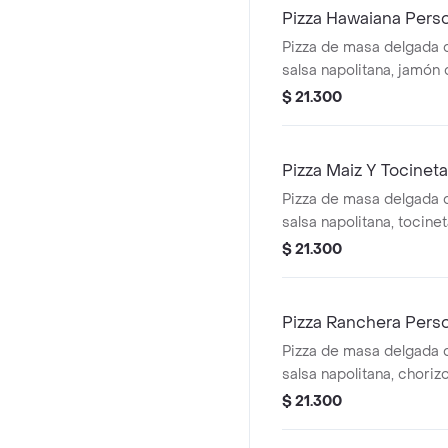
Pizza Hawaiana Pers
Pizza de masa delgada 
salsa napolitana, jamón 
queso mozzarella.
$ 21.300
Pizza Maiz Y Tocinet
Pizza de masa delgada 
salsa napolitana, tocine
mozzarella.
$ 21.300
Pizza Ranchera Pers
Pizza de masa delgada 
salsa napolitana, choriz
jalapeños, nachos y que
$ 21.300