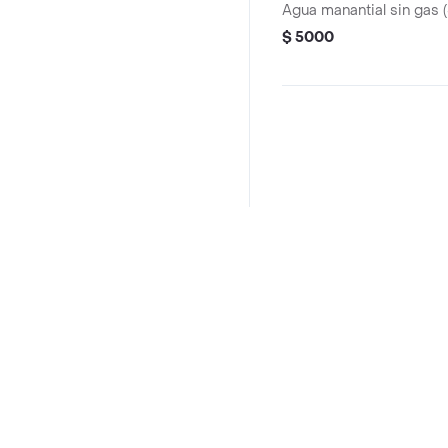
Agua manantial sin gas 
$ 5000
Preguntas frecuentes
¿Mia Pizza hace entrega a domicilio?