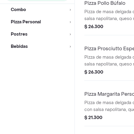
Pizza Pollo Búfalo
Combo
Pizza de masa delgada 
salsa napolitana, queso 
Pizza Personal
buffalo (picante medio)
$ 26.300
Postres
Bebidas
Pizza Prosciutto Espe
Pizza de masa delgada 
salsa napolitana, queso 
prosciutto, manzana ver
$ 26.300
balsámico
Pizza Margarita Pers
Pizza de masa delgada 
con salsa napolitana, qu
tomate cherry, pesto y b
$ 21.300