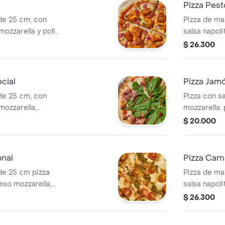
Pizza Pest
de 25 cm, con
Pizza de ma
mozzarella y pollo
salsa napoli
burrata, pes
$ 26.300
miel
cial
Pizza Jam
de 25 cm, con
Pizza con s
mozzarella,
mozzarella.
de, rúgula y
cm
$ 20.000
onal
Pizza Carn
de 25 cm pizza
Pizza de ma
eso mozzarella,
salsa napoli
urrata.
jamón de ce
$ 26.300