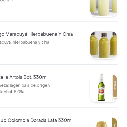
00 ml)
o Maracuyá Hierbabuena Y Chía
cuyá, hierbabuena y chía
ella Artois Bot. 330ml
eza: lager. país de origen:
alcohol: 5,0%
lub Colombia Dorada Lata 330ml