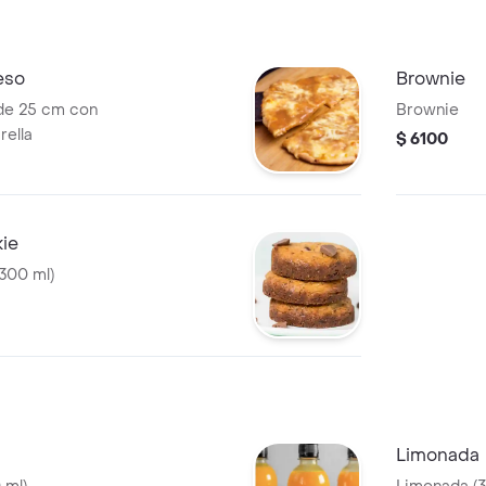
eso
Brownie
de 25 cm con
Brownie
rella
$ 6100
ie
300 ml)
Limonada