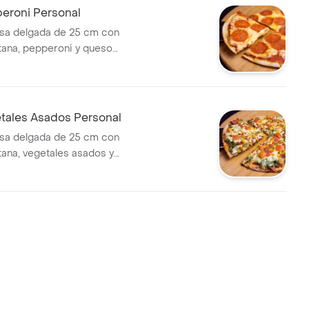
peroni Personal
sa delgada de 25 cm con
itana, pepperoni y queso
etales Asados Personal
sa delgada de 25 cm con
tana, vegetales asados y
ella.