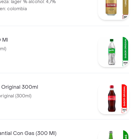
veza: lager % alcohol: 4,7%
gen: colombia
0 Ml
ml)
 Original 300ml
riginal (300ml)
ntial Con Gas (300 Ml)