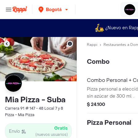
Bogotá
¿Nuevo en Rap
Rappi
Restaurantes a Dom
Combo
Combo Personal + Cc
Pizza personal a elecc
sin azúcar de 300 ml. .
Mia Pizza - Suba
$ 24.100
Carrera 91 # 147 - 48 Local 7 y 8
Pizza - Mia Pizza
Pizza Personal
Gratis
Envío
(nuevos usuarios)