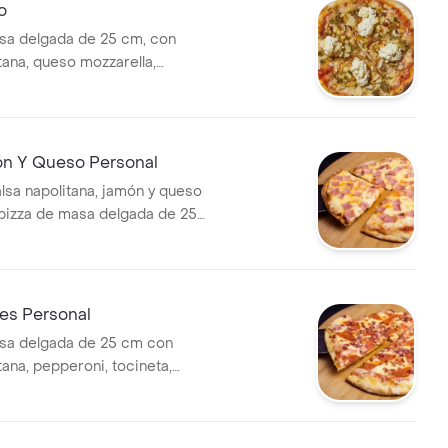
o
sa delgada de 25 cm, con
tana, queso mozzarella,
to, almendras fileteadas y
ón Y Queso Personal
alsa napolitana, jamón y queso
 pizza de masa delgada de 25
es Personal
sa delgada de 25 cm con
tana, pepperoni, tocineta,
rdo y queso mozarella.