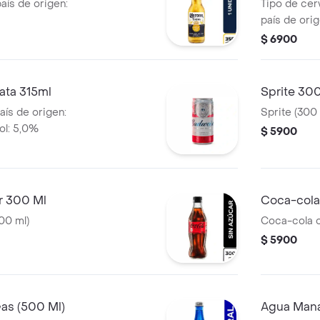
país de origen:
Tipo de cer
país de ori
$ 6900
ata 315ml
Sprite 30
aís de origen:
Sprite (300 
ol: 5,0%
$ 5900
r 300 Ml
Coca-cola
00 ml)
Coca-cola o
$ 5900
as (500 Ml)
Agua Mana