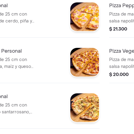
onal
Pizza Pep
de 25 cm con
Pizza de ma
de cerdo, piña y
salsa napol
mozzarella.
$ 21.300
a Personal
Pizza Veg
de 25 cm con
Pizza de ma
ta, maiz y queso
salsa napoli
queso mozar
$ 20.000
onal
de 25 cm con
o santarrosano,
so mozzarella.