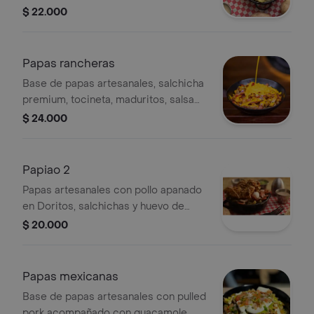
$ 22.000
Papas rancheras
Base de papas artesanales, salchicha
premium, tocineta, maduritos, salsa
de queso y picadillo.
$ 24.000
Papiao 2
Papas artesanales con pollo apanado
en Doritos, salchichas y huevo de
codorniz.
$ 20.000
Papas mexicanas
Base de papas artesanales con pulled
pork acompañado con guacamole,