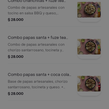
Combo chanchitas + fuze tea
limón 400ml
Combo de papas artesanales con
tocino en salsa BBQ y queso,
acompañado de un Fuze Tea limón de
$ 28.000
400 ml.
Combo papas santa + fuze tea
limón 400ml
Combo de papas artesanales con
chorizo santarrosano, tocineta y
queso, acompañado de Fuze Tea
$ 28.000
limón 400ml.
Combo papas santa + coca cola
personal
Base de papas artesanales, chorizo
santarrosano, tocineta y queso. +
coca cola 400 ml sabor original.
$ 28.000