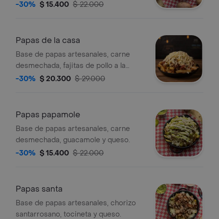
-30%
$ 15.400
$ 22.000
Papas de la casa
Base de papas artesanales, carne
desmechada, fajitas de pollo a la
plancha, tocineta y queso.
-30%
$ 20.300
$ 29.000
Papas papamole
Base de papas artesanales, carne
desmechada, guacamole y queso.
-30%
$ 15.400
$ 22.000
Papas santa
Base de papas artesanales, chorizo
santarrosano, tocineta y queso.