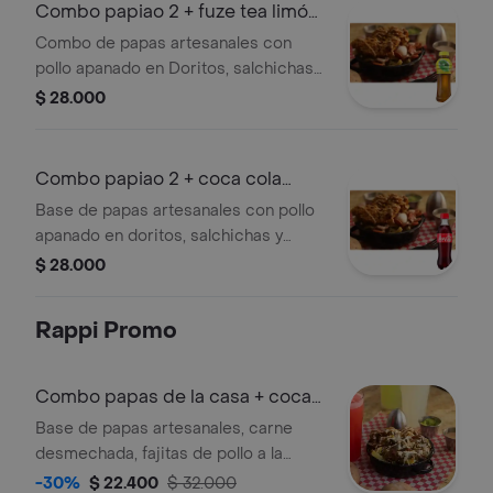
Combo papiao 2 + fuze tea limón
400ml
Combo de papas artesanales con
pollo apanado en Doritos, salchichas y
huevo de codorniz, acompañado de
$ 28.000
Fuze Tea limón 400ml.
Combo papiao 2 + coca cola
personal
Base de papas artesanales con pollo
apanado en doritos, salchichas y
huevito de codorniz. + coca cola 400
$ 28.000
ml sabor original.
Rappi Promo
Combo papas de la casa + coca
cola 250ml
Base de papas artesanales, carne
desmechada, fajitas de pollo a la
plancha, tocineta y queso,
-30%
$ 22.400
$ 32.000