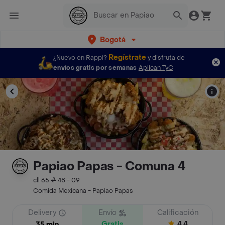
Bogotá
Regístrate
¿Nuevo en Rappi?
y disfruta de
envíos gratis por semanas
Aplican TyC
Papiao Papas - Comuna 4
cll 65 # 48 - 09
Comida Mexicana - Papiao Papas
Delivery
Envío
Calificación
Gratis
4.4
35 min