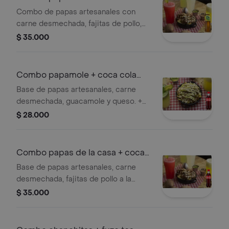
tea limón
Combo de papas artesanales con
carne desmechada, fajitas de pollo,
tocineta y queso, acompañado de
$ 35.000
Fuze Tea limón.
Combo papamole + coca cola
personal
Base de papas artesanales, carne
desmechada, guacamole y queso. +
coca cola 400 ml sabor original.
$ 28.000
Combo papas de la casa + coca
cola
Base de papas artesanales, carne
desmechada, fajitas de pollo a la
plancha, tocineta y queso. + coca cola
$ 35.000
400 ml sabor original.