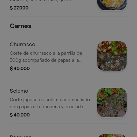
mozzarella, philadelphia salsa de la
$ 27.000
casa y de maíz .
Carnes
Churrasco
Corte de churrasco a la parrilla de
300g acompañado de papas a la
francesa y ensalada .
$ 40.000
Solomo
Corte jugoso de solomo acompañado
con papas a la francesa y ensalada.
$ 40.000