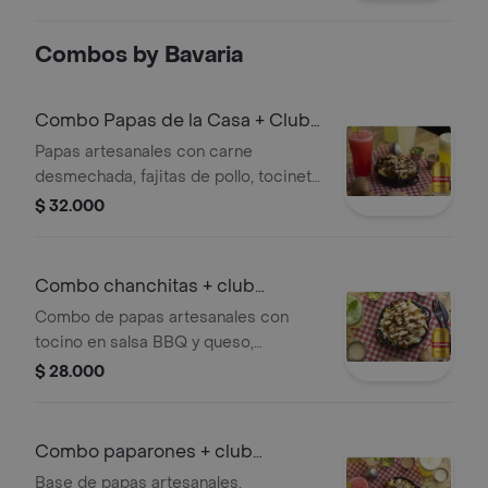
acompañada de coca-cola personal.
Combos by Bavaria
Combo Papas de la Casa + Club
Colombia Dorada 355 ml
Papas artesanales con carne
desmechada, fajitas de pollo, tocineta
y queso, acompañadas de una Club
$ 32.000
Colombia Dorada 355 ml.
Combo chanchitas + club
colombia dorada
Combo de papas artesanales con
tocino en salsa BBQ y queso,
acompañado de una cerveza Club
$ 28.000
Colombia Dorada.
Combo paparones + club
colombia dorada
Base de papas artesanales,