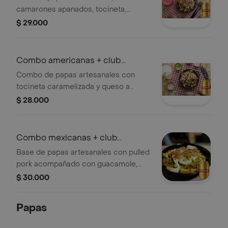
camarones apanados, tocineta,
picadillo (cebolla, tomate, cebollín) y
$ 29.000
salsa de la casa. + cervezas
Combo americanas + club
colombia dorada
Combo de papas artesanales con
tocineta caramelizada y queso a
elección, acompañado de una
$ 28.000
cerveza Club Colombia Dorada.
Combo mexicanas + club
colombia dorada
Base de papas artesanales con pulled
pork acompañado con guacamole,
queso philadelphia, picadillo y salsa
$ 30.000
picante + cervezas
Papas