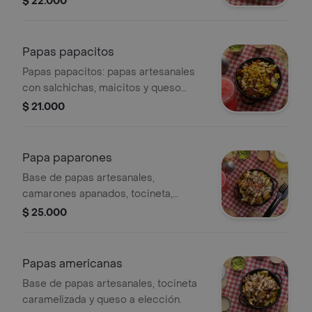
$ 22.000
Papas papacitos
Papas papacitos: papas artesanales
con salchichas, maicitos y queso
derretido.
$ 21.000
Papa paparones
Base de papas artesanales,
camarones apanados, tocineta,
picadillo (cebolla, tomate, cebollín) y
$ 25.000
salsa de la casa.
Papas americanas
Base de papas artesanales, tocineta
caramelizada y queso a elección.