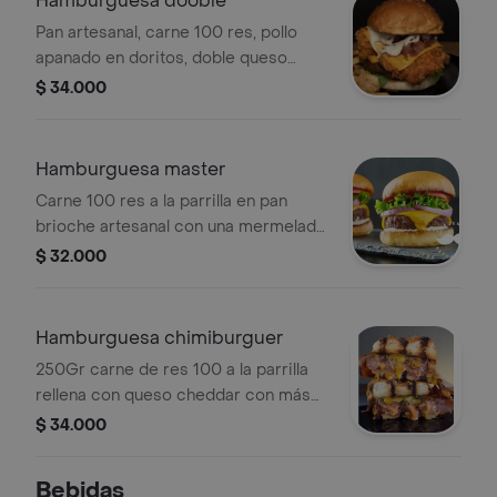
Hamburguesa dooble
Pan artesanal, carne 100 res, pollo
apanado en doritos, doble queso
cheddar, doble tocineta y verduras.
$ 34.000
acompañado con papas.
Hamburguesa master
Carne 100 res a la parrilla en pan
brioche artesanal con una mermelada
de tomates confitados, cebolla
$ 32.000
caramelizada y tocineta, con queso
crema philadelphia, cogollo y
albahaca.
Hamburguesa chimiburguer
250Gr carne de res 100 a la parrilla
rellena con queso cheddar con más
queso por encima, chimichurri y
$ 34.000
tocineta en un pan brioche artesanal .
Bebidas