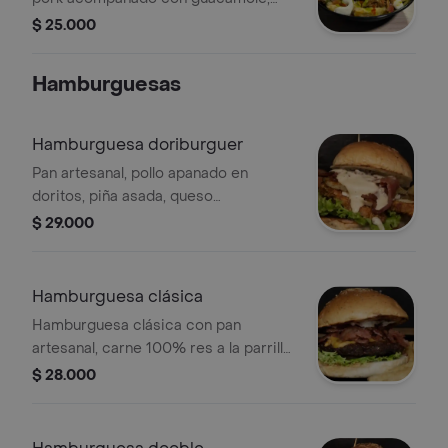
queso philadelphia, picadillo y salsa
$ 25.000
picante
Hamburguesas
Hamburguesa doriburguer
Pan artesanal, pollo apanado en
doritos, piña asada, queso
philadelphia, queso mozzarella,
$ 29.000
tocineta y verduras. acompañado de
papas.
Hamburguesa clásica
Hamburguesa clásica con pan
artesanal, carne 100% res a la parrilla,
tocineta, queso cheddar y lechuga.
$ 28.000
Acompañada de papas.