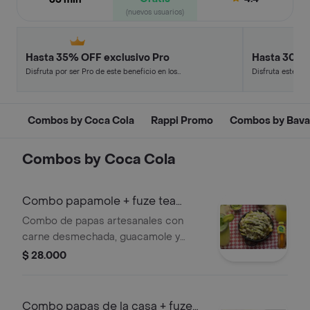
(nuevos usuarios)
Hasta 35% OFF exclusivo Pro
Hasta 30% 
Disfruta por ser Pro de este beneficio en los
Disfruta este de
restaurantes y tiendas más top.
en minutos.
Combos by Coca Cola
Rappi Promo
Combos by Bava
Combos by Coca Cola
Combo papamole + fuze tea
limón 400ml
Combo de papas artesanales con
carne desmechada, guacamole y
queso, acompañado de Fuze Tea
$ 28.000
limón 400ml.
Combo papas de la casa + fuze