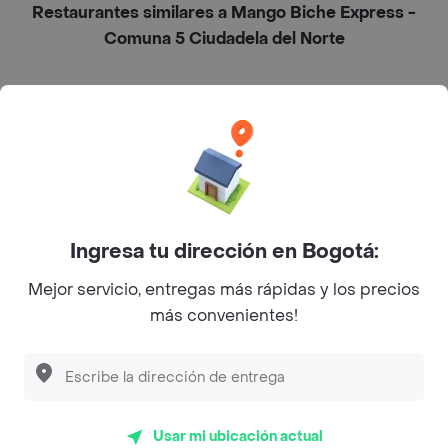
Restaurantes similares a Mango Biche Express -
Comuna 5 Ciudadela del Norte
L´s Café
Philippe
Baskin Robbins
La Cesta
Ingresa tu dirección en Bogotá:
Mercari - Postres
Mejor servicio, entregas más rápidas y los precios
Myriam Camhi Co
más convenientes!
Magnifique
Empanaditas de Pipian - Empanadas
Desayunadero de la 42
Usar mi ubicación actual