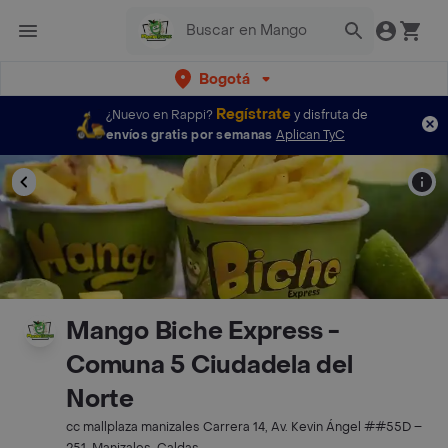
Bogotá
Regístrate
¿Nuevo en Rappi?
y disfruta de
envíos gratis por semanas
Aplican TyC
Mango Biche Express -
Comuna 5 Ciudadela del
Norte
cc mallplaza manizales Carrera 14, Av. Kevin Ángel ##55D –