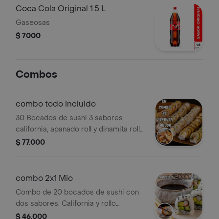
Coca Cola Original 1.5 L
Gaseosas
$ 7000
Combos
combo todo incluido
30 Bocados de sushi 3 sabores
california, apanado roll y dinamita roll,
5 uds de banana tempura, 5 uds de
$ 77.000
palmito apanados, mas bebida gratis
1. ml.
combo 2x1 Mio
Combo de 20 bocados de sushi con
dos sabores: California y rollo
apanado, acompañado de bebida del
$ 46.000