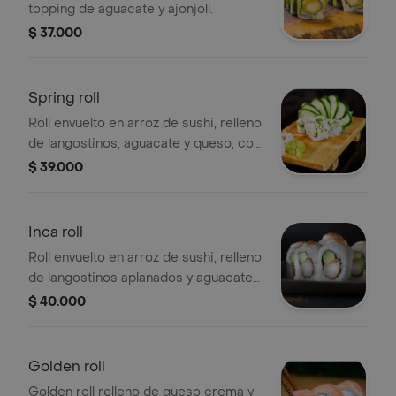
topping de aguacate y ajonjolí.
$ 37.000
Spring roll
Roll envuelto en arroz de sushi, relleno
de langostinos, aguacate y queso, con
topping de cilantro.
$ 39.000
Inca roll
Roll envuelto en arroz de sushi, relleno
de langostinos aplanados y aguacate,
cubierto de pescado blanco con
$ 40.000
topping de mayo spicy.
Golden roll
Golden roll relleno de queso crema y