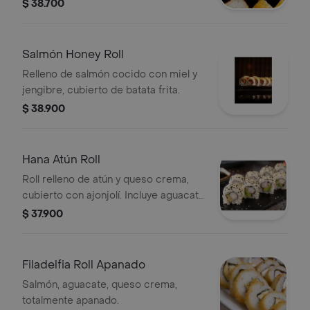
$ 38.700
Salmón Honey Roll
Relleno de salmón cocido con miel y
jengibre, cubierto de batata frita.
$ 38.900
Hana Atún Roll
Roll relleno de atún y queso crema,
cubierto con ajonjolí. Incluye aguacate
visible.
$ 37.900
Filadelfia Roll Apanado
Salmón, aguacate, queso crema,
totalmente apanado.