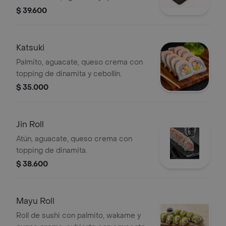
crema, cubierto con wakame y
$ 39.600
ajonjolí.
Katsuki
Palmito, aguacate, queso crema con
topping de dinamita y cebollín.
$ 35.000
Jin Roll
Atún, aguacate, queso crema con
topping de dinamita.
$ 38.600
Mayu Roll
Roll de sushi con palmito, wakame y