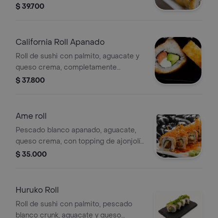
$ 39.700
California Roll Apanado
Roll de sushi con palmito, aguacate y
queso crema, completamente
apanado.
$ 37.800
Ame roll
Pescado blanco apanado, aguacate,
queso crema, con topping de ajonjolí
y zanahoria tempura.
$ 35.000
Huruko Roll
Roll de sushi con palmito, pescado
blanco crunk, aguacate y queso