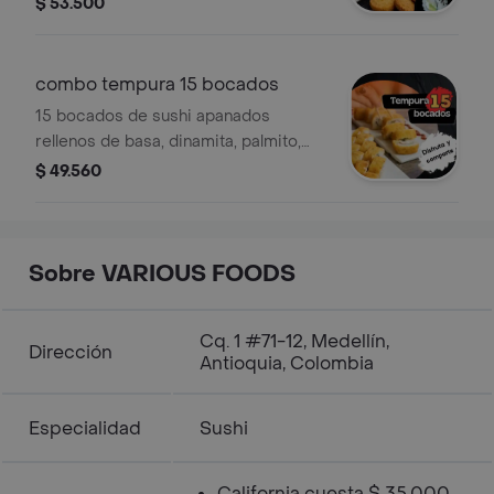
$ 53.500
combo tempura 15 bocados
15 bocados de sushi apanados
rellenos de basa, dinamita, palmito,
aguacate y queso crema. Incluye
$ 49.560
bebida.
Sobre VARIOUS FOODS
Cq. 1 #71-12, Medellín,
Dirección
Antioquia, Colombia
Especialidad
Sushi
California cuesta $ 35.000