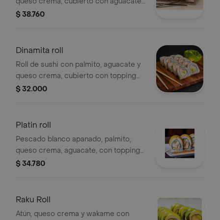
queso crema, cubierto con aguacate
y semillas de ajonjolí.
$ 38.760
Dinamita roll
Roll de sushi con palmito, aguacate y
queso crema, cubierto con topping
de dinamita. Incluye semillas de
$ 32.000
sésamo.
Platin roll
Pescado blanco apanado, palmito,
queso crema, aguacate, con topping
de plátano.
$ 34.780
Raku Roll
Atún, queso crema y wakame con