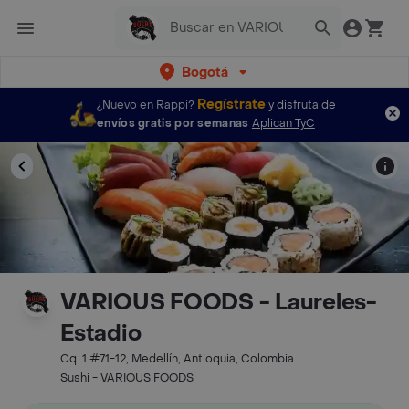
Bogotá
Regístrate
¿Nuevo en Rappi?
y disfruta de
envíos gratis por semanas
Aplican TyC
VARIOUS FOODS - Laureles-
Estadio
Cq. 1 #71-12, Medellín, Antioquia, Colombia
Sushi - VARIOUS FOODS