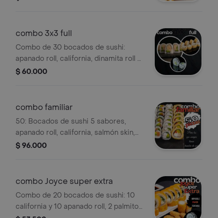
día.
combo 3x3 full
Combo de 30 bocados de sushi:
apanado roll, california, dinamita roll y
bebida del día.
$ 60.000
combo familiar
50: Bocados de sushi 5 sabores,
apanado roll, california, salmón skin,
dinamita roll, platin roll, bebida del día
$ 96.000
1 ml y postre del día.
combo Joyce super extra
Combo de 20 bocados de sushi: 10
california y 10 apanado roll, 2 palmitos
apanados, 4 oreos y 1 bebida gratis.