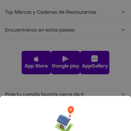
Top Marcas y Cadenas de Restaurantes
Encuéntranos en estos países
App Store
Google play
AppGallery
Pide tu comida favorita cerca de ti
Categorías
Únete a Rappi