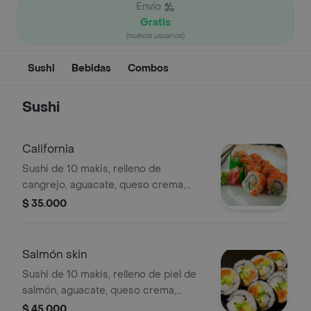
Envío
Gratis
(nuevos usuarios)
Sushi
Bebidas
Combos
Sushi
California
Sushi de 10 makis, relleno de
cangrejo, aguacate, queso crema,
masago y ajonjolí.
$ 35.000
Salmón skin
Sushi de 10 makis, relleno de piel de
salmón, aguacate, queso crema,
plátano maduro, algas por fuera.
$ 45.000