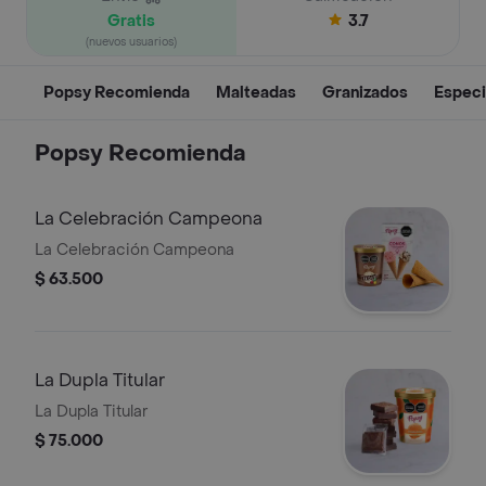
Gratis
3.7
(nuevos usuarios)
Popsy Recomienda
Malteadas
Granizados
Especi
Popsy Recomienda
La Celebración Campeona
La Celebración Campeona
$ 63.500
La Dupla Titular
La Dupla Titular
$ 75.000