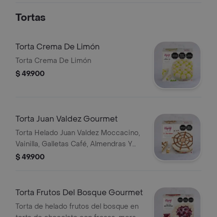
Tortas
Torta Crema De Limón
Torta Crema De Limón
$ 49.900
Torta Juan Valdez Gourmet
Torta Helado Juan Valdez Moccacino,
Vainilla, Galletas Café, Almendras Y
Salsa Chocolate, 8 Unidades.
$ 49.900
Torta Frutos Del Bosque Gourmet
Torta de helado frutos del bosque en