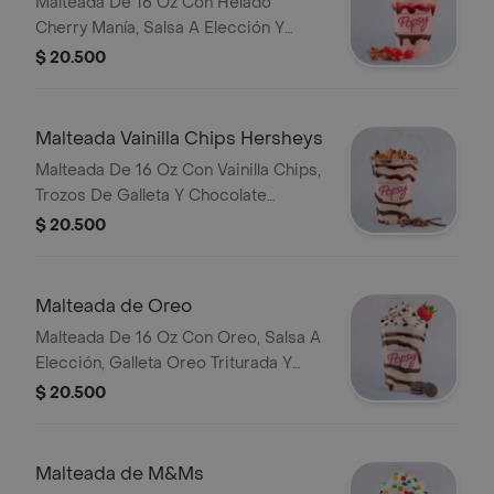
Malteada De 16 Oz Con Helado
Cherry Manía, Salsa A Elección Y
Chips De Chocolate.
$ 20.500
Malteada Vainilla Chips Hersheys
Malteada De 16 Oz Con Vainilla Chips,
Trozos De Galleta Y Chocolate
Cookies & Cream.
$ 20.500
Malteada de Oreo
Malteada De 16 Oz Con Oreo, Salsa A
Elección, Galleta Oreo Triturada Y
Fresa Natural.
$ 20.500
Malteada de M&Ms