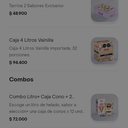
Tarrina 2 Sabores Exclusivo
$ 48.900
Caja 4 Litros Vainilla
Caja 4 Litros Vainilla importada, 32
porciones.
$ 94.400
Combos
Combo Litro+ Caja Cono + 2
Toppings
Escoge un litro de helado, sabor a
elección+ una caja de conos x 12 und
y 2 topping a elección del cliente.
$ 72.000