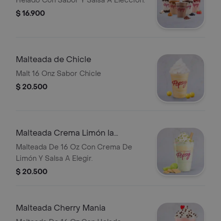
Helado Con Sabor Y Salsa A Elección.
$ 16.900
Malteada de Chicle
Malt 16 Onz Sabor Chicle
$ 20.500
Malteada Crema Limón la
Lechera
Malteada De 16 Oz Con Crema De
Limón Y Salsa A Elegir.
$ 20.500
Malteada Cherry Mania