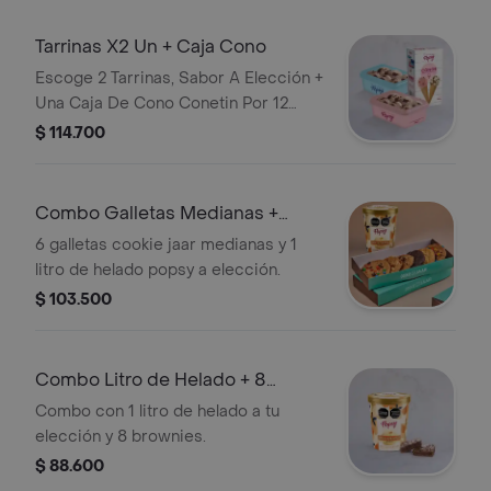
Tarrinas X2 Un + Caja Cono
Escoge 2 Tarrinas, Sabor A Elección +
Una Caja De Cono Conetin Por 12
Und.
$ 114.700
Combo Galletas Medianas +
Helado
6 galletas cookie jaar medianas y 1
litro de helado popsy a elección.
$ 103.500
Combo Litro de Helado + 8
Brownies
Combo con 1 litro de helado a tu
elección y 8 brownies.
$ 88.600