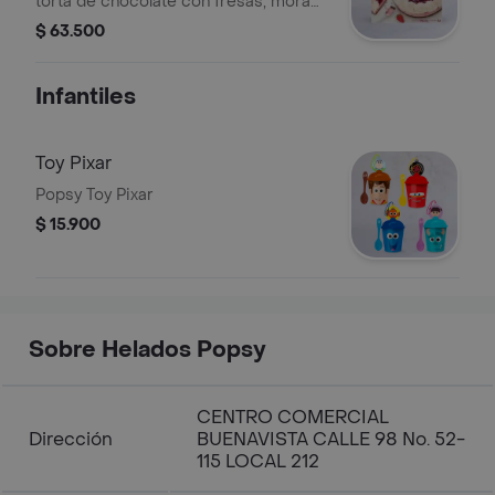
torta de chocolate con fresas, moras
y cerezas, 12 unidades.
$ 63.500
Infantiles
Toy Pixar
Popsy Toy Pixar
$ 15.900
Sobre Helados Popsy
CENTRO COMERCIAL
Dirección
BUENAVISTA CALLE 98 No. 52-
115 LOCAL 212