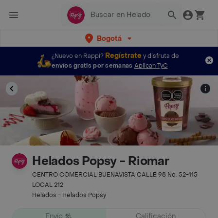
Bogotá
Regístrate
¿Nuevo en Rappi?
y disfruta de
envíos gratis por semanas
Aplican TyC
Helados Popsy - Riomar
CENTRO COMERCIAL BUENAVISTA CALLE 98 No. 52-115
LOCAL 212
Helados - Helados Popsy
Envío
Calificación