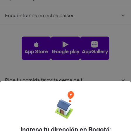
Encuéntranos en estos países
App Store
Google play
AppGallery
Pide tu comida favorita cerca de ti
Categorías
Únete a Rappi
Ingresa tu dirección en Bogotá: