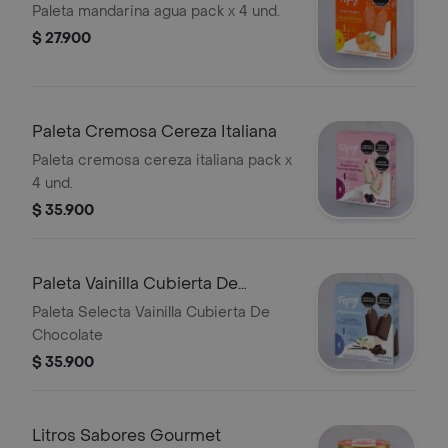
Paleta mandarina agua pack x 4 und.
$ 27.900
Paleta Cremosa Cereza Italiana
Paleta cremosa cereza italiana pack x
4 und.
$ 35.900
Paleta Vainilla Cubierta De
Chocolate
Paleta Selecta Vainilla Cubierta De
Chocolate
$ 35.900
Litros Sabores Gourmet