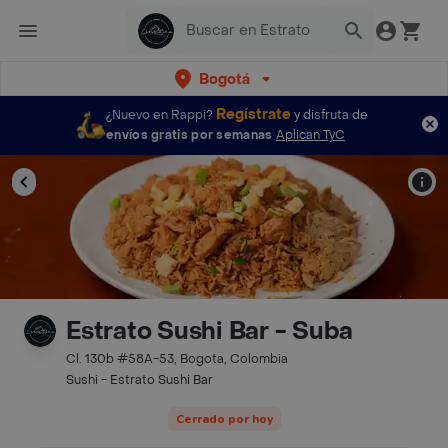
Bogotá
Regístrate
¿Nuevo en Rappi?
y disfruta de
envíos gratis por semanas
Aplican TyC
Estrato Sushi Bar - Suba
Cl. 130b #58A-53, Bogota, Colombia
Sushi - Estrato Sushi Bar
Cerrado por hoy