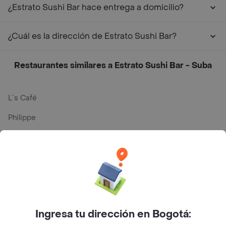
¿Estrato Sushi Bar hace entrega a domicilio?
¿Cuál es la dirección de Estrato Sushi Bar?
Restaurantes similares a Estrato Sushi Bar - Suba
L´s Café
Philippe
Baskin Robbins
La Cesta
Mercari - Postres
Myriam Camhi Co
Ingresa tu dirección en Bogotá:
Magnifique