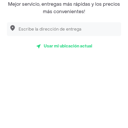
Mejor servicio, entregas más rápidas y los precios
Empanaditas de Pipian - Empanadas
más convenientes!
Desayunadero de la 42
Luisa Postres
Sopitas y Frijoladas
Usar mi ubicación actual
Subway
Top Marcas y Cadenas de Restaurantes
Encuéntranos en estos países
App Store
Google play
AppGallery