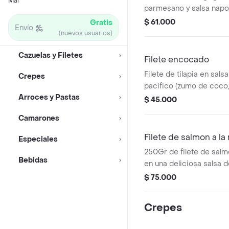
Mar
parmesano y salsa napol
Acompañada de arroz c
$ 61.000
Gratis
Envío
patacones.
(nuevos usuarios)
Cazuelas y Filetes
Filete encocado
Filete de tilapia en sal
Crepes
pacifico (zumo de coco,
Arroces y Pastas
acompañado de patacon
$ 45.000
coco.
Camarones
Filete de salmon a la
Especiales
250Gr de filete de sal
Bebidas
en una deliciosa salsa 
$ 75.000
Crepes