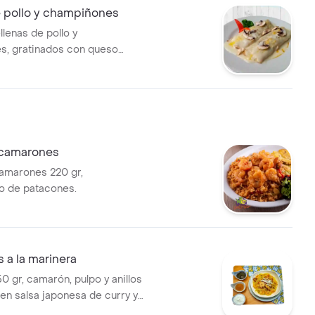
 pollo y champiñones
ellenas de pollo y
s, gratinados con queso
y acompañados de pan
 camarones
amarones 220 gr,
 de patacones.
 a la marinera
0 gr, camarón, pulpo y anillos
 en salsa japonesa de curry y
añada de pan francés.