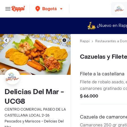
Bogotá
¿Nuevo en Rap
Rappi
Restaurantes a Dom
Cazuelas y Filet
Filete a la castellana
Filete de robalo asado, 
camarones gratinado c
Delicias Del Mar -
parmesano, acompañand
$ 66.000
UCG8
coco y patacones. .
CENTRO COMERCIAL PASEO DE LA
CASTELLANA LOCAL 2-26
Cazuela de camaron
Pescados y Mariscos - Delicias Del
Camarones 250 gr grat