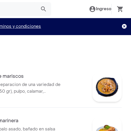
Ingreso
minos y condiciones
e mariscos
reparacion de una variedad de
0 gr), pulpo, calamar,
caracol, almejas,
 de arroz con coco y
 marinera
obalo asado, bañado en salsa