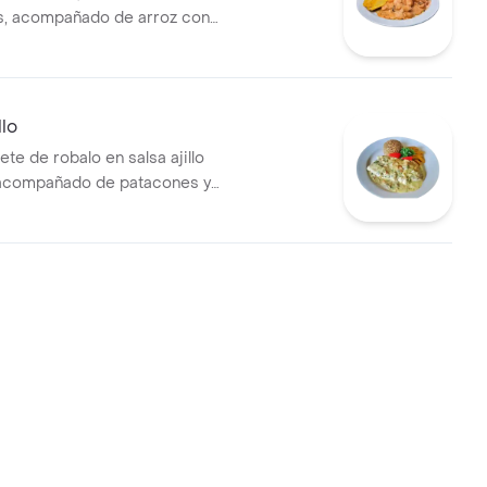
s, acompañado de arroz con
cones. .
llo
ete de robalo en salsa ajillo
 acompañado de patacones y
oco.