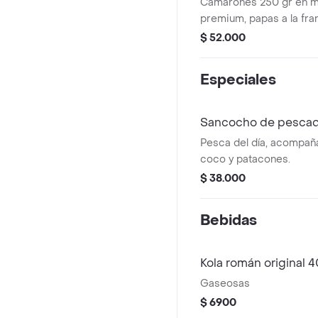
Camarones 250 gr en m
premium, papas a la fra
acevichada de cebolla, 
$ 52.000
aguacate.
Especiales
Sancocho de pesca
Pesca del día, acompañ
coco y patacones.
$ 38.000
Bebidas
Kola román original 
Gaseosas
$ 6900