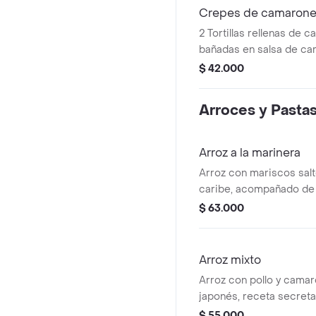
Crepes de camaron
2 Tortillas rellenas de 
bañadas en salsa de ca
gratinados con parmes
$ 42.000
acompañados de pan fr
Arroces y Pasta
Arroz a la marinera
Arroz con mariscos salt
caribe, acompañado de
Incluye 350 gr de maris
$ 63.000
sopa de pescado.
Arroz mixto
Arroz con pollo y camar
japonés, receta secreta
de soya, acompañado d
$ 55.000