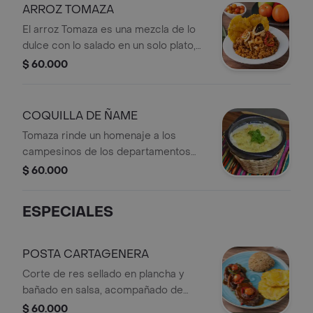
ARROZ TOMAZA
El arroz Tomaza es una mezcla de lo
dulce con lo salado en un solo plato,
que resulta de combinar el arroz de
$ 60.000
pajarito con mariscos salteados
previamente en vino blanco,
mantequilla y vegetales. (Sabor salado
COQUILLA DE ÑAME
y dulce)
Tomaza rinde un homenaje a los
campesinos de los departamentos
del sur de bolivar, al mezclar un pure
$ 60.000
de ñame con proteinas como el
camaron, el lomo de cerdo o carne
ESPECIALES
estofada. Con un suave toque de
suero costeño y queso gratinado.
POSTA CARTAGENERA
Corte de res sellado en plancha y
bañado en salsa, acompañado de
arroz de coco y patacon. Este es un
$ 60.000