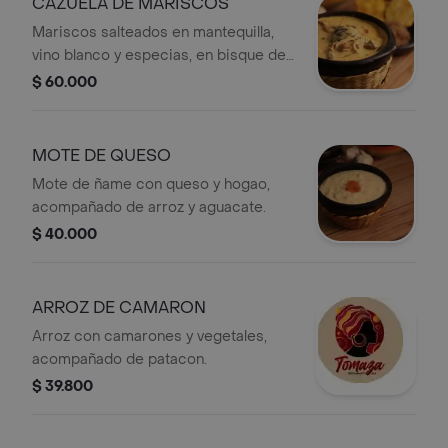
CAZUELA DE MARISCOS
Mariscos salteados en mantequilla,
vino blanco y especias, en bisque de
pescado y camaron. Acompañado de
$ 60.000
arroz con coco y patacon.
MOTE DE QUESO
Mote de ñame con queso y hogao,
acompañado de arroz y aguacate.
$ 40.000
ARROZ DE CAMARON
Arroz con camarones y vegetales,
acompañado de patacon.
$ 39.800