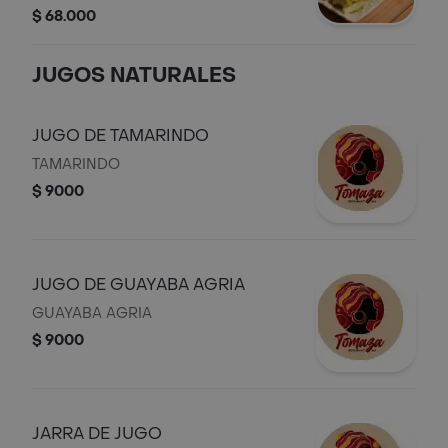
blanco, yuca y ensalada. Decorado
$ 68.000
con rodajas de limón.
JUGOS NATURALES
JUGO DE TAMARINDO
TAMARINDO
$ 9000
JUGO DE GUAYABA AGRIA
GUAYABA AGRIA
$ 9000
JARRA DE JUGO