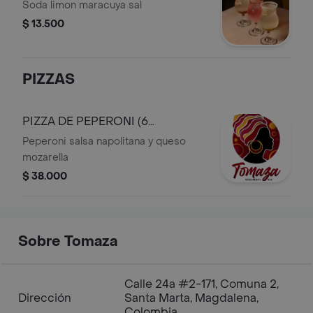
MARACUYA
Soda limon maracuya sal
$ 13.500
PIZZAS
PIZZA DE PEPERONI (6
PORCIONES)
Peperoni salsa napolitana y queso
mozarella
$ 38.000
Sobre Tomaza
Calle 24a #2-171, Comuna 2,
Dirección
Santa Marta, Magdalena,
Colombia