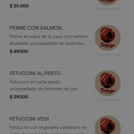
un jugo natural.
$ 35.000
PENNE CON SALMON
AHUMADO
Penne en salsa de la casa con salmon
ahumado, acompañado de tostones
de pan.
$ 49.000
FETUCCINI AL PESTO
Fetuccini en salsa pesto,
acompañado de tostones de pan.
$ 39.000
FETUCCINI VEGI
Fetuccini con vegetales salteados en