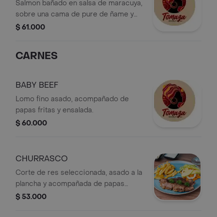
MARACUYA
Salmon bañado en salsa de maracuya,
sobre una cama de pure de ñame y
ensalada con frutos secos.
$ 61.000
CARNES
BABY BEEF
Lomo fino asado, acompañado de
papas fritas y ensalada.
$ 60.000
CHURRASCO
Corte de res seleccionada, asado a la
plancha y acompañada de papas
fritas y ensalada.
$ 53.000