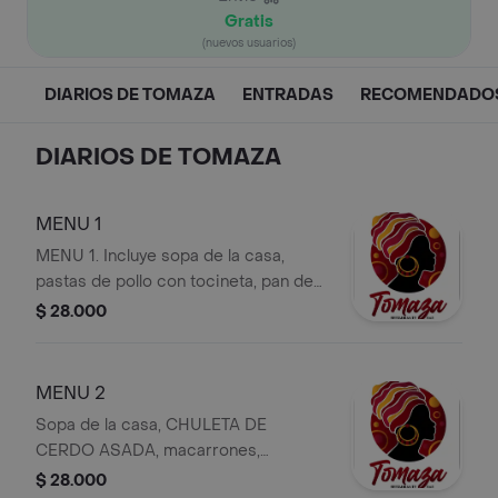
Gratis
(nuevos usuarios)
DIARIOS DE TOMAZA
ENTRADAS
RECOMENDADOS
DIARIOS DE TOMAZA
MENU 1
MENU 1. Incluye sopa de la casa,
pastas de pollo con tocineta, pan de
ajo, bebida y postre.
$ 28.000
MENU 2
Sopa de la casa, CHULETA DE
CERDO ASADA, macarrones,
ensalada, bebida y postre.
$ 28.000