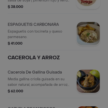
salsa de soya ( pimenton rojo y verde,
zucchini amarillo y verde, cebolla
$ 38.000
blanca y brocoli).
ESPAGUETIS CARBONARA
Espaguetis con tocineta y queso
parmesano.
$ 41.000
CACEROLA Y ARROZ
Cacerola De Gallina Guisada
Media gallina criolla guisada en su
sabor natural, acompañada de arroz
blanco y yuca.
$ 62.000