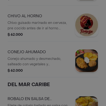
plato insignia de la ciudad amurallada,
se caracteriza por su color y sabor.
CHIVO AL HORNO
Chivo guisado marinado en cerveza,
pre cocido antes de ir al horno.
Acompañado de arroz con coco y
$ 62.000
yuca cocida. (acompañado de salsa
de corozo)
CONEJO AHUMADO
Conejo ahumado y desmechado,
salteado con vegetales y
acompañado de arroz blanco y
$ 62.000
patacon. Un plato exotico de los
montes del magdalena.
DEL MAR CARIBE
ROBALO EN SALSA DE
CAMARON
Filete de robalo bañado en salsa con