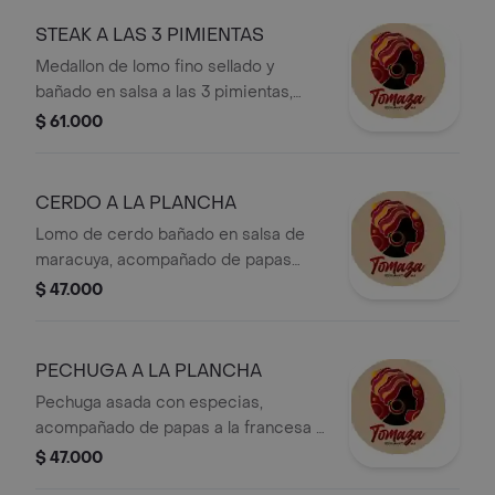
STEAK A LAS 3 PIMIENTAS
Medallon de lomo fino sellado y
bañado en salsa a las 3 pimientas,
acompañado de cayeye con
$ 61.000
champiñones y vegetales salteados.
CERDO A LA PLANCHA
Lomo de cerdo bañado en salsa de
maracuya, acompañado de papas
fritas y ensalada.
$ 47.000
PECHUGA A LA PLANCHA
Pechuga asada con especias,
acompañado de papas a la francesa y
ensalada.
$ 47.000