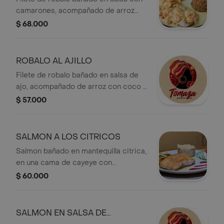
camarones, acompañado de arroz
con coco y patacon.
$ 68.000
ROBALO AL AJILLO
Filete de robalo bañado en salsa de
ajo, acompañado de arroz con coco y
patacon.
$ 57.000
SALMON A LOS CITRICOS
Salmon bañado en mantequilla citrica,
en una cama de cayeye con
champiñones, mantequilla y crema de
$ 60.000
leche, acompañado de vegetales
salteados.
SALMON EN SALSA DE