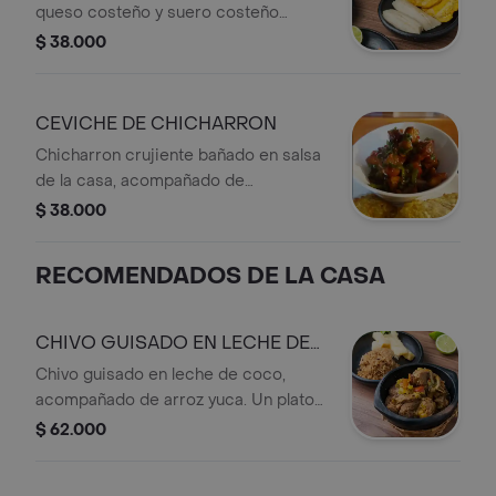
queso costeño y suero costeño
artesanal.
$ 38.000
CEVICHE DE CHICHARRON
Chicharron crujiente bañado en salsa
de la casa, acompañado de
patacones. (ligeramente picante)
$ 38.000
RECOMENDADOS DE LA CASA
CHIVO GUISADO EN LECHE DE
COCO
Chivo guisado en leche de coco,
acompañado de arroz yuca. Un plato
típico de La Guajira.
$ 62.000