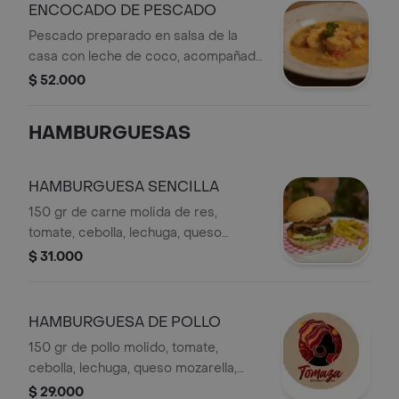
ENCOCADO DE PESCADO
Pescado preparado en salsa de la
casa con leche de coco, acompañado
de arroz de arroz blanco y patacones
$ 52.000
HAMBURGUESAS
HAMBURGUESA SENCILLA
150 gr de carne molida de res,
tomate, cebolla, lechuga, queso
mozarella, salsa de la casa y pan
$ 31.000
brioche, acompañado de cascos de
papa.
HAMBURGUESA DE POLLO
150 gr de pollo molido, tomate,
cebolla, lechuga, queso mozarella,
salsa de la casa y pan brioche,
$ 29.000