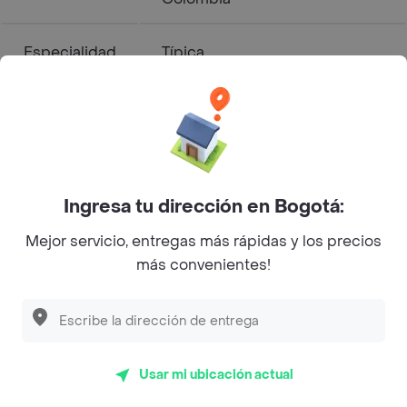
Especialidad
Típica
MENU 1 cuesta $ 28.000
MENU 2 cuesta $ 28.000
CHICHARRONES CON
BOLLITO DE QUESO cuesta
Cuanto sale?
$ 37.000
CEVICHE DE CAMARON
Ingresa tu dirección en Bogotá:
cuesta $ 40.000
PATACON PISAO cuesta $
Mejor servicio, entregas más rápidas y los precios
38.000
más convenientes!
Horario de
08:30:00
Apertura
Usar mi ubicación actual
Horario de
18:00:00