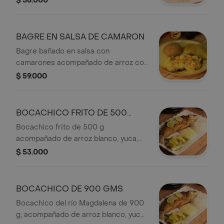
$ 56.000
BAGRE EN SALSA DE CAMARON
Bagre bañado en salsa con
camarones acompañado de arroz con
coco y patacon
$ 59.000
BOCACHICO FRITO DE 500
GMS
Bocachico frito de 500 g
acompañado de arroz blanco, yuca,
ensalada de aguacate y rodajas de
$ 53.000
limón.
BOCACHICO DE 900 GMS
Bocachico del río Magdalena de 900
g, acompañado de arroz blanco, yuca