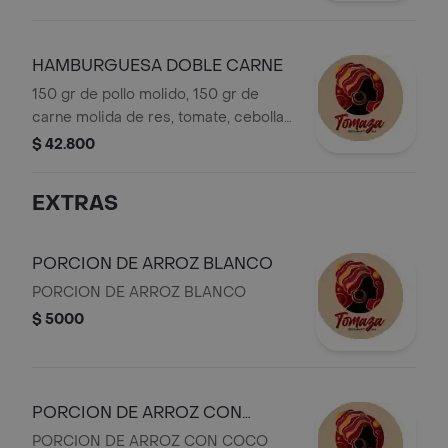
acompañado de cascos de papa.
HAMBURGUESA DOBLE CARNE
150 gr de pollo molido, 150 gr de
carne molida de res, tomate, cebolla
caramelizada, lechuga,pepinillos,
$ 42.800
queso mozarella, salsa de la casa y
pan brioche, acompañado de cascos
EXTRAS
de papa.
PORCION DE ARROZ BLANCO
PORCION DE ARROZ BLANCO
$ 5000
PORCION DE ARROZ CON
COCO
PORCION DE ARROZ CON COCO