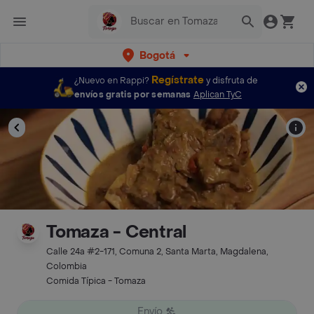
Bogotá
Regístrate
¿Nuevo en Rappi?
y disfruta de
envíos gratis por semanas
Aplican TyC
Tomaza - Central
Calle 24a #2-171, Comuna 2, Santa Marta, Magdalena,
Colombia
Comida Típica - Tomaza
Envío