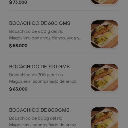
y ensalada.
$ 73.000
BOCACHICO DE 600 GMS
Bocachico de 600 g del río
Magdalena con arroz blanco, yuca y
ensalada. Decorado con rodajas de
$ 58.000
limón.
BOCACHICO DE 700 GMS
Bocachico de 700 g del río
Magdalena, acompañado de arroz
blanco, yuca y ensalada. El valor
$ 63.000
depende del peso del producto.
BOCACHICO DE 800GMS
Bocachico de 800g del río
Magdalena, acompañado de arroz